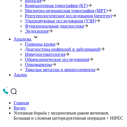
Биопсия
Компьютерная томография (КТ)
Магнитно-резонансная томография (МРТ)
Рентгенологические исследования (рентген)
Ультразвуковые исследования (УЗИ)
Функциональная диагностика
Эндоскопия
Анализы
Гормоны крови
Диагностика инфекций и заболеваний
Иммуногематология
Общеклинические исследования
Онкомаркеры
Тяжелые металлы и микроэлементы
Акции
Главная
Видео
Успешная борьба с муцинозным раком яичников.
Большая и сложная циторедуктивная операция + HIPEC