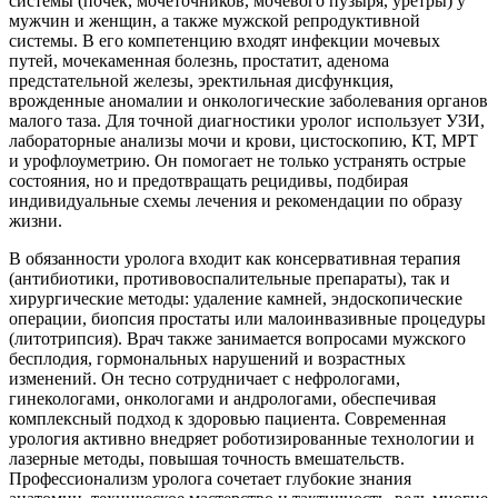
системы (почек, мочеточников, мочевого пузыря, уретры) у
мужчин и женщин, а также мужской репродуктивной
системы. В его компетенцию входят инфекции мочевых
путей, мочекаменная болезнь, простатит, аденома
предстательной железы, эректильная дисфункция,
врожденные аномалии и онкологические заболевания органов
малого таза. Для точной диагностики уролог использует УЗИ,
лабораторные анализы мочи и крови, цистоскопию, КТ, МРТ
и урофлоуметрию. Он помогает не только устранять острые
состояния, но и предотвращать рецидивы, подбирая
индивидуальные схемы лечения и рекомендации по образу
жизни.
В обязанности уролога входит как консервативная терапия
(антибиотики, противовоспалительные препараты), так и
хирургические методы: удаление камней, эндоскопические
операции, биопсия простаты или малоинвазивные процедуры
(литотрипсия). Врач также занимается вопросами мужского
бесплодия, гормональных нарушений и возрастных
изменений. Он тесно сотрудничает с нефрологами,
гинекологами, онкологами и андрологами, обеспечивая
комплексный подход к здоровью пациента. Современная
урология активно внедряет роботизированные технологии и
лазерные методы, повышая точность вмешательств.
Профессионализм уролога сочетает глубокие знания