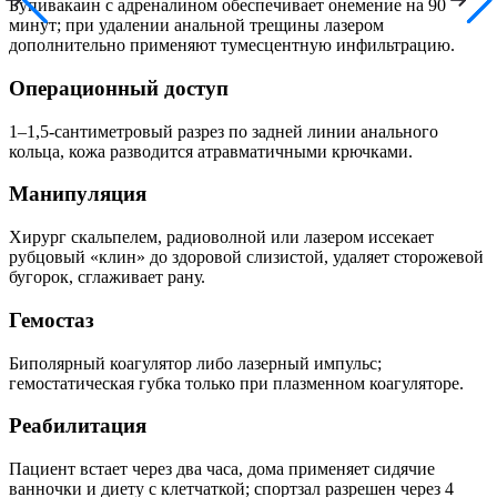
Бупивакаин с адреналином обеспечивает онемение на 90
минут; при удалении анальной трещины лазером
дополнительно применяют тумесцентную инфильтрацию.
Операционный доступ
1–1,5-сантиметровый разрез по задней линии анального
кольца, кожа разводится атравматичными крючками.
Манипуляция
Хирург скальпелем, радиоволной или лазером иссекает
рубцовый «клин» до здоровой слизистой, удаляет сторожевой
бугорок, сглаживает рану.
Гемостаз
Биполярный коагулятор либо лазерный импульс;
гемостатическая губка только при плазменном коагуляторе.
Реабилитация
Пациент встает через два часа, дома применяет сидячие
ванночки и диету с клетчаткой; спортзал разрешен через 4