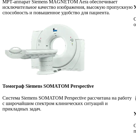
МРТ-аппарат Siemens MAGNETOM Aera обеспечивает
У
исключительное качество изображения, высокую пропускную
способность и повышенное удобство для пациента.
С
о
Томограф Siemens SOMATOM Perspective
Система Siemens SOMATOM Perspective рассчитана на работу
с широчайшим спектром клинических ситуаций и
прикладных задач.
О
п