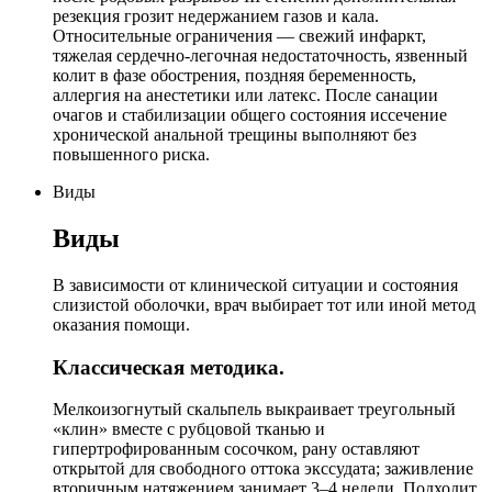
резекция грозит недержанием газов и кала.
Относительные ограничения — свежий инфаркт,
тяжелая сердечно-легочная недостаточность, язвенный
колит в фазе обострения, поздняя беременность,
аллергия на анестетики или латекс. После санации
очагов и стабилизации общего состояния иссечение
хронической анальной трещины выполняют без
повышенного риска.
Виды
Виды
В зависимости от клинической ситуации и состояния
слизистой оболочки, врач выбирает тот или иной метод
оказания помощи.
Классическая методика.
Мелкоизогнутый скальпель выкраивает треугольный
«клин» вместе с рубцовой тканью и
гипертрофированным сосочком, рану оставляют
открытой для свободного оттока экссудата; заживление
вторичным натяжением занимает 3–4 недели. Подходит