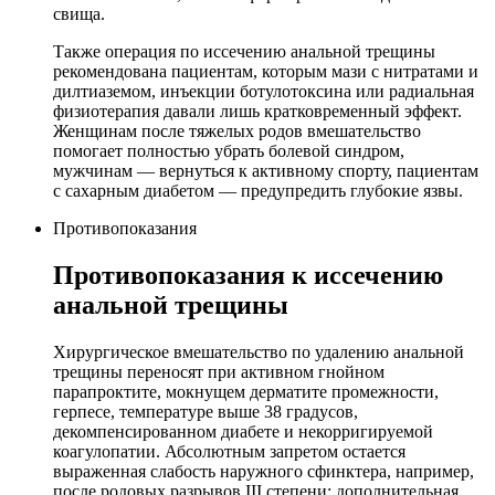
свища.
Также операция по иссечению анальной трещины
рекомендована пациентам, которым мази с нитратами и
дилтиаземом, инъекции ботулотоксина или радиальная
физиотерапия давали лишь кратковременный эффект.
Женщинам после тяжелых родов вмешательство
помогает полностью убрать болевой синдром,
мужчинам — вернуться к активному спорту, пациентам
с сахарным диабетом — предупредить глубокие язвы.
Противопоказания
Противопоказания к иссечению
анальной трещины
Хирургическое вмешательство по удалению анальной
трещины переносят при активном гнойном
парапроктите, мокнущем дерматите промежности,
герпесе, температуре выше 38 градусов,
декомпенсированном диабете и некорригируемой
коагулопатии. Абсолютным запретом остается
выраженная слабость наружного сфинктера, например,
после родовых разрывов III степени: дополнительная