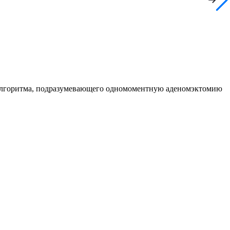
о алгоритма, подразумевающего одномоментную аденомэктомию