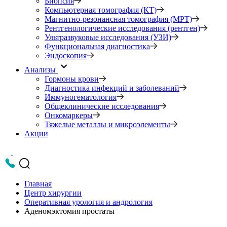
Биопсия
Компьютерная томография (КТ)
Магнитно-резонансная томография (МРТ)
Рентгенологические исследования (рентген)
Ультразвуковые исследования (УЗИ)
Функциональная диагностика
Эндоскопия
Анализы
Гормоны крови
Диагностика инфекций и заболеваний
Иммуногематология
Общеклинические исследования
Онкомаркеры
Тяжелые металлы и микроэлементы
Акции
Главная
Центр хирургии
Оперативная урология и андрология
Аденомэктомия простаты