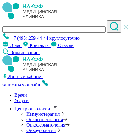
+7 (495) 259-44-44
круглосуточно
О нас
Контакты
Отзывы
Онлайн запись
Личный кабинет
записаться онлайн
Врачи
Услуги
Центр онкологии
Иммунотерапия
Онкогинекология
Онкодерматология
Онкоурология