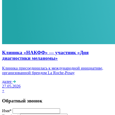
Клиника «НАКФФ» — участник «Дня
диагностики меланомы»
Клиника присоединилась к международной инициативе,
организованной брендом La Roche-Posay
далее
27.05.2026
+
Обратный звонок
Имя*