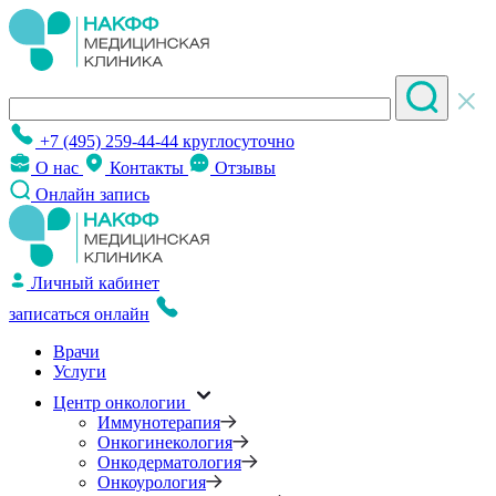
+7 (495) 259-44-44
круглосуточно
О нас
Контакты
Отзывы
Онлайн запись
Личный кабинет
записаться онлайн
Врачи
Услуги
Центр онкологии
Иммунотерапия
Онкогинекология
Онкодерматология
Онкоурология