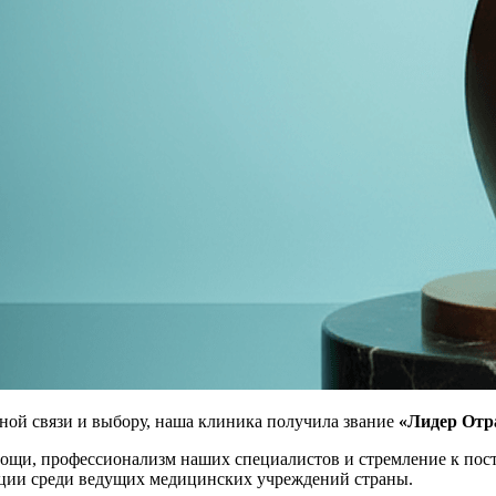
тной связи и выбору, наша клиника получила звание
«Лидер Отр
ощи, профессионализм наших специалистов и стремление к пост
иции среди ведущих медицинских учреждений страны.