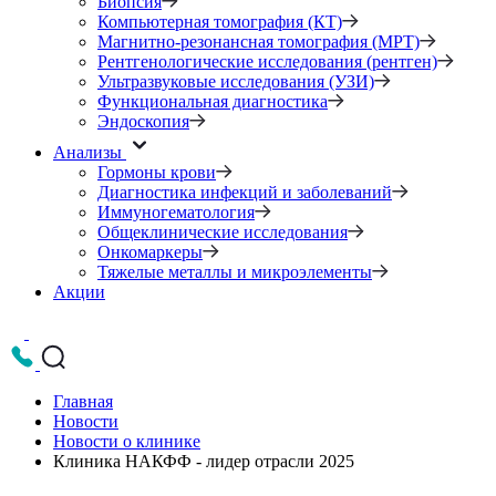
Биопсия
Компьютерная томография (КТ)
Магнитно-резонансная томография (МРТ)
Рентгенологические исследования (рентген)
Ультразвуковые исследования (УЗИ)
Функциональная диагностика
Эндоскопия
Анализы
Гормоны крови
Диагностика инфекций и заболеваний
Иммуногематология
Общеклинические исследования
Онкомаркеры
Тяжелые металлы и микроэлементы
Акции
Главная
Новости
Новости о клинике
Клиника НАКФФ - лидер отрасли 2025