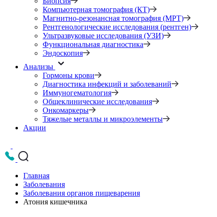
Биопсия
Компьютерная томография (КТ)
Магнитно-резонансная томография (МРТ)
Рентгенологические исследования (рентген)
Ультразвуковые исследования (УЗИ)
Функциональная диагностика
Эндоскопия
Анализы
Гормоны крови
Диагностика инфекций и заболеваний
Иммуногематология
Общеклинические исследования
Онкомаркеры
Тяжелые металлы и микроэлементы
Акции
Главная
Заболевания
Заболевания органов пищеварения
Атония кишечника