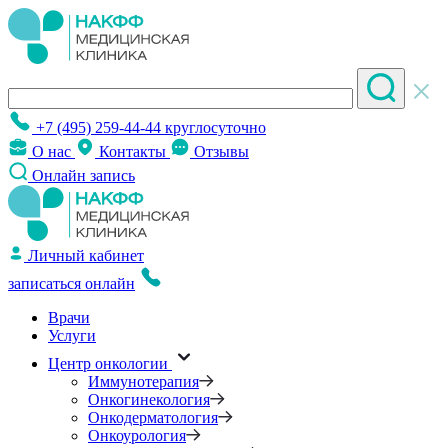
+7 (495) 259-44-44
круглосуточно
О нас
Контакты
Отзывы
Онлайн запись
Личный кабинет
записаться онлайн
Врачи
Услуги
Центр онкологии
Иммунотерапия
Онкогинекология
Онкодерматология
Онкоурология