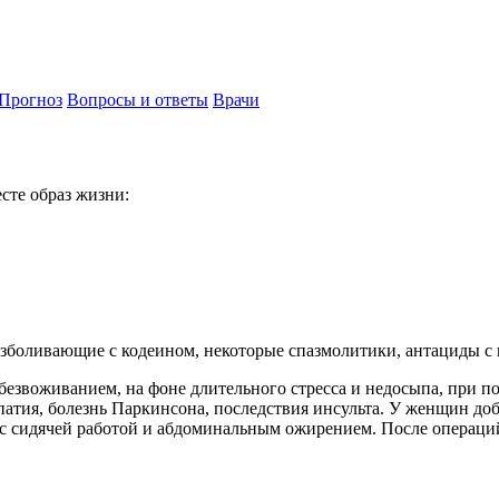
Прогноз
Вопросы и ответы
Врачи
сте образ жизни:
езболивающие с кодеином, некоторые спазмолитики, антациды с 
безвоживанием, на фоне длительного стресса и недосыпа, при 
патия, болезнь Паркинсона, последствия инсульта. У женщин д
 с сидячей работой и абдоминальным ожирением. После операци