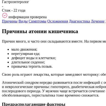
Гастроэнтеролог
-
Стаж - 22 года
информация проверена
Причины
Виды
Симптомы
Осложнения
Диагностика
Лечение
Причины атонии кишечника
Причин много, и часто они складываются вместе. На первом ме
мало движения;
нерегулярная еда;
дефицит воды и клетчатки;
длительное сидение;
привычка терпеть позыв.
Свою роль играют лекарства, которые замедляют моторику: об
Атонический синдром нередко развивается после инфекций с о
и неврологические причины: гипотиреоз, диабетическая нейро
послеродового периода. У мужчин чаще встречается сочетание
обезболивающих, перистальтика тоже временно снижается.
Предрасполагающие факторы