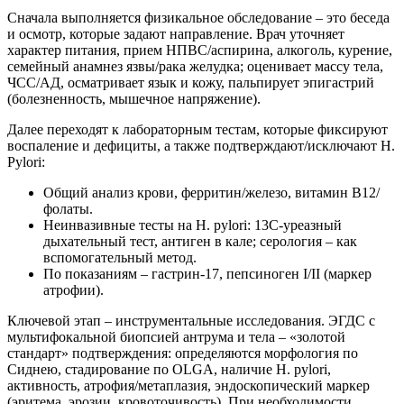
Сначала выполняется физикальное обследование – это беседа
и осмотр, которые задают направление. Врач уточняет
характер питания, прием НПВС/аспирина, алкоголь, курение,
семейный анамнез язвы/рака желудка; оценивает массу тела,
ЧСС/АД, осматривает язык и кожу, пальпирует эпигастрий
(болезненность, мышечное напряжение).
Далее переходят к лабораторным тестам, которые фиксируют
воспаление и дефициты, а также подтверждают/исключают H.
Pylori:
Общий анализ крови, ферритин/железо, витамин B12/
фолаты.
Неинвазивные тесты на H. pylori: 13C-уреазный
дыхательный тест, антиген в кале; серология – как
вспомогательный метод.
По показаниям – гастрин-17, пепсиноген I/II (маркер
атрофии).
Ключевой этап – инструментальные исследования. ЭГДС с
мультифокальной биопсией антрума и тела – «золотой
стандарт» подтверждения: определяются морфология по
Сиднею, стадирование по OLGA, наличие H. pylori,
активность, атрофия/метаплазия, эндоскопический маркер
(эритема, эрозии, кровоточивость). При необходимости