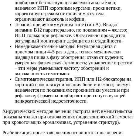
подбирают безопасную для желудка анальгезию;
назначают ИПП короткими курсами, прокинетики,
корректируют режим питания и массу тела,
ограничивают алкоголь и кофеин.
Терапия при аутоиммунном типе (тип A). Вводят
витамин B12 парентерально, по показаниям – железо;
ИПП только при рефлюксе. Обязательно проводится
регулярный мониторинг дефицитов и стадийности.
Немедикаментозные методы. Регулярная диета с
приемом пищи 4–5 раз в день, теплая механически
щадящая пища в фазу обострения; отказ от курения;
умеренная физическая активность; управление стрессом
– эти меры уменьшают частоту обострений и
выраженность симптомов.
Симптоматическая терапия. ИПП или H2-блокаторы на
короткий срок для купирования боли и изжоги; висмут
назначается по показаниям; прокинетики уместны при
рефлюксе; ферменты подбирают при сопутствующей
панкреатической недостаточности.
Хирургических методов лечения гастрита нет: вмешательства
показаны только при осложнениях (эндоскопический гемостаз
при кровоточащих эрозиях/язвах, устранение стриктур).
Реабилитация после завершения основного этапа лечения