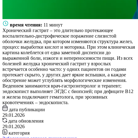
время чтения:
11 минут
Хронический гастрит – это длительно протекающее
воспалительно-дистрофическое поражение слизистой
оболочки желудка, при котором изменяются структура желез,
процесс выработки кислот и моторика. При этом клиническая
картина колеблется от едва заметной диспепсии до
выраженной боли, изжоги и непереносимости пищи. Из всех
болезней желудка хронический гастрит у взрослых
встречается особенно часто: у одних пациентов он годами
протекает скрыто, у других дает яркие вспышки, а каждое
обострение может углублять морфологические изменения.
Ведением занимаются врач-гастроэнтеролог и терапевт;
эндоскопист выполняет ЭГДС с биопсией; при дефиците B12
и железа подключают гематолога, при эрозивных
кровотечениях – эндоскописта.
дата публикации
29.01.2026
дата обновления
29.01.2026
категория