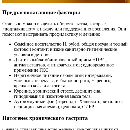
Предрасполагающие факторы
Отдельно можно выделить обстоятельства, которые
«подталкивают» к началу или поддержанию воспаления. Они
помогают выстраивать профилактику и лечение:
Семейное носительство H. pylori, общая посуда и тесный
бытовой контакт; низкие санитарно-гигиенические
условия в детстве.
Длительный/комбинированный прием НПВС,
антиагрегантов, антикоагулянтов; одновременное
применение ГКС.
Неритмичное питание с большими интервалами,
«ночные» перекусы, избыток острого, жареного,
крепкого кофе и алкоголя.
Курение, хронический стресс, дефицит сна,
гиподинамия и избыточная масса тела.
Аутоиммунный фон (тиреоидит Хашимото, витилиго,
пернициозная анемия), целиакия, СИБР.
Патогенез хронического гастрита
Сначала страдает слизистая желудка: она теряет защиту от