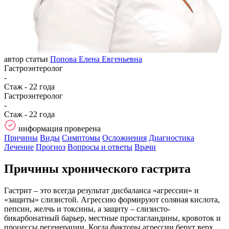
автор статьи
Попова Елена Евгеньевна
Гастроэнтеролог
-
Стаж - 22 года
Гастроэнтеролог
-
Стаж - 22 года
информация проверена
Причины
Виды
Симптомы
Осложнения
Диагностика
Лечение
Прогноз
Вопросы и ответы
Врачи
Причины хронического гастрита
Гастрит – это всегда результат дисбаланса «агрессии» и
«защиты» слизистой. Агрессию формируют соляная кислота,
пепсин, желчь и токсины, а защиту – слизисто-
бикарбонатный барьер, местные простагландины, кровоток и
процессы регенерации. Когда факторы агрессии берут верх