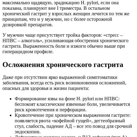
максимально щадящую, эрадикацию H. pylori, если она
показана, планируют вне I триместра. В остальном
хронический гастрит у взрослых женщин лечится по тем же
принципам, что и у мужчин, но с более осторожной
дозировкой препаратов.
У мужчин чаще присутствует тройка факторов: «стресс –
НПВС – алкоголь», усиливающая обострения хронического
гастрита. Выраженность боли и изжоги обычно выше при
гиперацидном профиле.
Осложнения хронического гастрита
Даже при отсутствии ярко выраженной симптоматики
заболевания, всегда есть риск возникновения осложнений,
опасных для здоровья и жизни пациента:
Формирование язвы на фоне H. pylori или НПВС:
беспокоят классические язвенные боли, увеличивается
риск кровотечения и перфорации.
Кровотечение при хроническом выраженном гастрите:
появляется рвота «кофейной гущей», дегтеобразный
стул, слабость, падение АД – все это повод для срочной
эндоскопии.