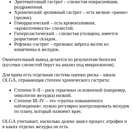
Эритематозный гастрит – слизистая покрасневшая,
раздраженная.
Хронический эрозивный гастрит – есть мелкие «ранки»
(эрозии).
Геморрагический – есть кровоизлияния,
«кровоточивость» слизистой.
Гиперпластический – слизистая утолщена, имеется
разрастание складок.
Рефлюкс-гастрит – признаки заброса желчи из
кишечника в желудок.
Окончательный вывод делается по результатам биопсии
(кусочки слизистой берут на анализ под микроскопом).
Для врача есть отдельная система оценки риска – шкала
OLGA, отражающая степени хронического гастрита:
Степени 0–II – риск серьезных осложнений (например,
онкологии желудка) низкий.
Степени III–IV – это «группа повышенного
наблюдения»: нужно регулярно контролировать желудок
по плану, который назначит врач.
OLGA учитывает, насколько далеко зашел процесс атрофии и
в каких отделах желудка он есть.