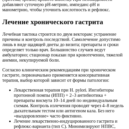
добавляют суточную pH-метрию, импеданс-pH и
манометрию, чтобы уточнить кислотность и рефлюкс.
Лечение хронического гастрита
Лечебная тактика строится по двум векторам: устранение
причины и контроль последствий. Самолечение допустимо
лишь в виде щадящей диеты до визита; препараты и сроки
определяет только врач. Большинство случаев ведут
амбулаторно; стационар показан при кровотечении, тяжелой
анемии, некупируемой боли.
Согласно клиническим рекомендациям при хроническом
гастрите, первоначально применяется консервативная
терапия, выбор которой зависит от формы патологии:
Лекарственная терапия при H. pylori. Ингибиторы
протонной помпы (ИПП) + 2–3 антибиотика +
препараты висмута 10–14 дней по индивидуальным
схемам. Контроль излечения проводят через 4–8 недель
дыхательным тестом или антигеном кала. Без него
«выздоровление» часто фиктивно.
Лечение лекарственно-индуцированного гастрита и
рефлюкс-варианта (тип C). Минимизируют НПВС,