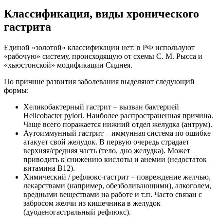
Классификация, виды хронического
гастрита
Единой «золотой» классификации нет: в РФ используют
«рабочую» систему, происходящую от схемы С. М. Рысса и
«хьюстонской» модификации Сиднея.
По причине развития заболевания выделяют следующий
формы:
Хеликобактерный гастрит – вызван бактерией
Helicobacter pylori. Наиболее распространенная причина.
Чаще всего поражается нижний отдел желудка (антрум).
Аутоиммунный гастрит – иммунная система по ошибке
атакует свой желудок. В первую очередь страдает
верхняя/средняя часть (тело, дно желудка). Может
приводить к снижению кислоты и анемии (недостаток
витамина B12).
Химический / рефлюкс-гастрит – повреждение желчью,
лекарствами (например, обезболивающими), алкоголем,
вредными веществами на работе и т.п. Часто связан с
забросом желчи из кишечника в желудок
(дуоденогастральный рефлюкс).