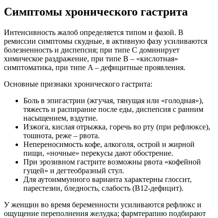
Симптомы хронического гастрита
Интенсивность жалоб определяется типом и фазой. В
ремиссии симптомы скудные, в активную фазу усиливаются
болезненность и диспепсия; при типе С доминирует
химическое раздражение, при типе B – «кислотная»
симптоматика, при типе A – дефицитные проявления.
Основные признаки хронического гастрита:
Боль в эпигастрии (жгучая, тянущая или «голодная»),
тяжесть и распирание после еды, диспепсия с ранним
насыщением, вздутие.
Изжога, кислая отрыжка, горечь во рту (при рефлюксе),
тошнота, реже – рвота.
Непереносимость кофе, алкоголя, острой и жирной
пищи, «ночные» перекусы дают обострение.
При эрозивном гастрите возможны рвота «кофейной
гущей» и дегтеобразный стул.
Для аутоиммунного варианта характерны глоссит,
парестезии, бледность, слабость (B12-дефицит).
У женщин во время беременности усиливаются рефлюкс и
ощущение переполнения желудка; фармтерапию подбирают