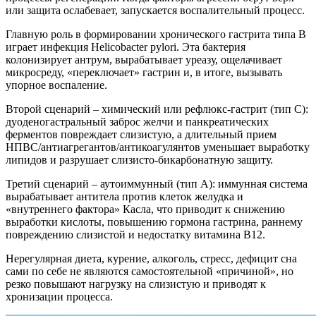
или защита ослабевает, запускается воспалительный процесс.
Главную роль в формировании хронического гастрита типа B
играет инфекция Helicobacter pylori. Эта бактерия
колонизирует антрум, вырабатывает уреазу, ощелачивает
микросреду, «переключает» гастрин и, в итоге, вызывать
упорное воспаление.
Второй сценарий – химический или рефлюкс-гастрит (тип C):
дуоденогастральный заброс желчи и панкреатических
ферментов повреждает слизистую, а длительный прием
НПВС/антиагрегантов/антикоагулянтов уменьшает выработку
липидов и разрушает слизисто-бикарбонатную защиту.
Третий сценарий – аутоиммунный (тип A): иммунная система
вырабатывает антитела против клеток желудка и
«внутреннего фактора» Касла, что приводит к снижению
выработки кислоты, повышению гормона гастрина, раннему
повреждению слизистой и недостатку витамина B12.
Нерегулярная диета, курение, алкоголь, стресс, дефицит сна
сами по себе не являются самостоятельной «причиной», но
резко повышают нагрузку на слизистую и приводят к
хронизации процесса.