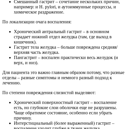
Смешанный гастрит – сочетание нескольких причин,
например: и H. pylori, и аутоиммунные процессы, и
химическое раздражение.
По локализации очага воспаления:
Хронический антральный гастрит – в основном
страдает нижний отдел желудка (там, где выход в
кишечник).
Гастрит тела желудка – больше повреждена средняя/
верхняя часть желудка.
Пангастрит – воспален практически весь желудок (и
верх, и низ).
Для пациента это важно главным образом потому, что разные
отделы – разные симптомы и немного разный подход к
лечению.
По степени повреждения слизистой выделяют:
Хронический поверхностный гастрит – воспаление
есть, но глубокие слои оболочки еще не разрушены.
Чаще обратимое состояние, особенно если убрать
причину.
Интерстициальный (более выраженный) гастрит –
воспаление уходит глубже в ткани желудка.