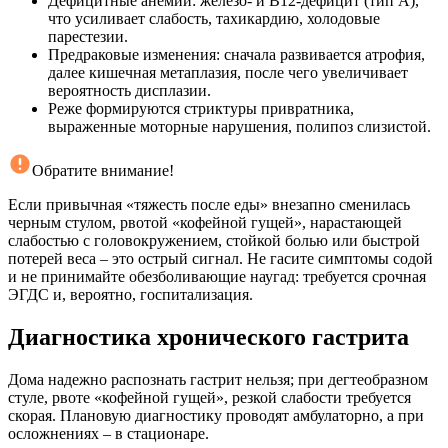
Дефицитные анемии: железо- и В12-дефицит (тип A),
что усиливает слабость, тахикардию, холодовые
парестезии.
Предраковые изменения: сначала развивается атрофия,
далее кишечная метаплазия, после чего увеличивает
вероятность дисплазии.
Реже формируются стриктуры привратника,
выраженные моторные нарушения, полипоз слизистой.
Обратите внимание!
Если привычная «тяжесть после еды» внезапно сменилась
черным стулом, рвотой «кофейной гущей», нарастающей
слабостью с головокружением, стойкой болью или быстрой
потерей веса – это острый сигнал. Не гасите симптомы содой
и не принимайте обезболивающие наугад: требуется срочная
ЭГДС и, вероятно, госпитализация.
Диагностика хронического гастрита
Дома надежно распознать гастрит нельзя; при дегтеобразном
стуле, рвоте «кофейной гущей», резкой слабости требуется
скорая. Плановую диагностику проводят амбулаторно, а при
осложнениях – в стационаре.