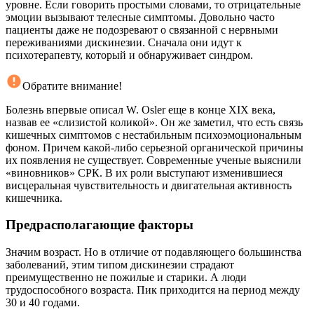
уровне. Если говорить простыми словами, то отрицательные
эмоции вызывают телесные симптомы. Довольно часто
пациенты даже не подозревают о связанной с нервными
переживаниями дискинезии. Сначала они идут к
психотерапевту, который и обнаруживает синдром.
Обратите внимание!
Болезнь впервые описал W. Osler еще в конце XIX века,
назвав ее «слизистой коликой». Он же заметил, что есть связь
кишечных симптомов с нестабильным психоэмоциональным
фоном. Причем какой-либо серьезной органической причины
их появления не существует. Современные ученые выяснили
«виновников» СРК. В их роли выступают изменившиеся
висцеральная чувствительность и двигательная активность
кишечника.
Предрасполагающие факторы
Значим возраст. Но в отличие от подавляющего большинства
заболеваний, этим типом дискинезии страдают
преимущественно не пожилые и старики. А люди
трудоспособного возраста. Пик приходится на период между
30 и 40 годами.