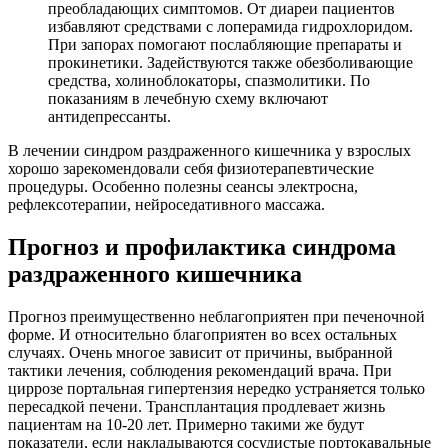
преобладающих симптомов. От диареи пациентов
избавляют средствами с лоперамида гидрохлоридом.
При запорах помогают послабляющие препараты и
прокинетики. Задействуются также обезболивающие
средства, холиноблокаторы, спазмолитики. По
показаниям в лечебную схему включают
антидепрессанты.
В лечении синдром раздраженного кишечника у взрослых
хорошо зарекомендовали себя физиотерапевтические
процедуры. Особенно полезны сеансы электросна,
рефлексотерапии, нейроседативного массажа.
Прогноз и профилактика синдрома
раздраженного кишечника
Прогноз преимущественно неблагоприятен при печеночной
форме. И относительно благоприятен во всех остальных
случаях. Очень многое зависит от причины, выбранной
тактики лечения, соблюдения рекомендаций врача. При
циррозе портальная гипертензия нередко устраняется только
пересадкой печени. Трансплантация продлевает жизнь
пациентам на 10-20 лет. Примерно такими же будут
показатели, если накладываются сосудистые портокавальные