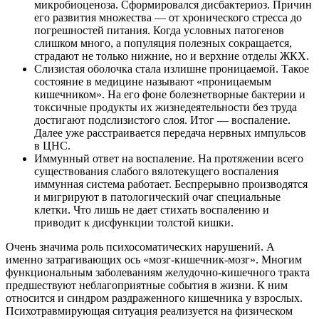
микробиоценоза. Сформировался дисбактериоз. Причин
его развития множества — от хронического стресса до
погрешностей питания. Когда условных патогенов
слишком много, а популяция полезных сокращается,
страдают не только нижние, но и верхние отделы ЖКХ.
Слизистая оболочка стала излишне проницаемой. Такое
состояние в медицине называют «проницаемым
кишечником». На его фоне болезнетворные бактерии и
токсичные продукты их жизнедеятельности без труда
достигают подслизистого слоя. Итог — воспаление.
Далее уже расстраивается передача нервных импульсов
в ЦНС.
Иммунный ответ на воспаление. На протяжении всего
существования слабого вялотекущего воспаления
иммунная система работает. Беспрерывно производятся
и мигрируют в патологический очаг специальные
клетки. Что лишь не дает стихать воспалению и
приводит к дисфункции толстой кишки.
Очень значима роль психосоматических нарушений. А
именно затрагивающих ось «мозг-кишечник-мозг». Многим
функциональным заболеваниям желудочно-кишечного тракта
предшествуют неблагоприятные события в жизни. К ним
относится и синдром раздраженного кишечника у взрослых.
Психотравмирующая ситуация реализуется на физическом