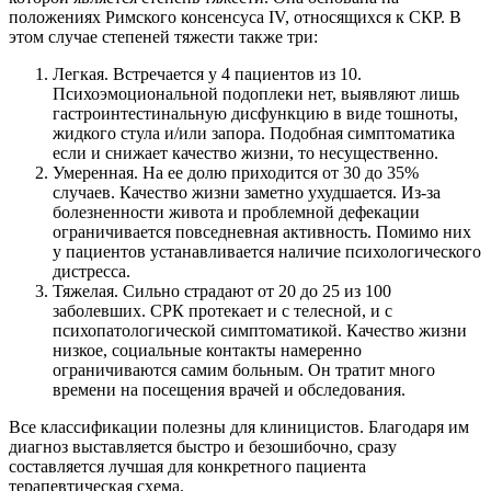
положениях Римского консенсуса IV, относящихся к СКР. В
этом случае степеней тяжести также три:
Легкая. Встречается у 4 пациентов из 10.
Психоэмоциональной подоплеки нет, выявляют лишь
гастроинтестинальную дисфункцию в виде тошноты,
жидкого стула и/или запора. Подобная симптоматика
если и снижает качество жизни, то несущественно.
Умеренная. На ее долю приходится от 30 до 35%
случаев. Качество жизни заметно ухудшается. Из-за
болезненности живота и проблемной дефекации
ограничивается повседневная активность. Помимо них
у пациентов устанавливается наличие психологического
дистресса.
Тяжелая. Сильно страдают от 20 до 25 из 100
заболевших. СРК протекает и с телесной, и с
психопатологической симптоматикой. Качество жизни
низкое, социальные контакты намеренно
ограничиваются самим больным. Он тратит много
времени на посещения врачей и обследования.
Все классификации полезны для клиницистов. Благодаря им
диагноз выставляется быстро и безошибочно, сразу
составляется лучшая для конкретного пациента
терапевтическая схема.