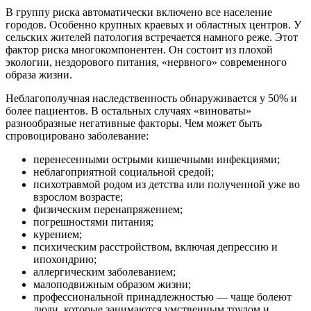
В группу риска автоматически включено все население
городов. Особенно крупных краевых и областных центров. У
сельских жителей патология встречается намного реже. Этот
фактор риска многокомпонентен. Он состоит из плохой
экологии, нездорового питания, «нервного» современного
образа жизни.
Неблагополучная наследственность обнаруживается у 50% и
более пациентов. В остальных случаях «виноваты»
разнообразные негативные факторы. Чем может быть
спровоцировано заболевание:
перенесенными острыми кишечными инфекциями;
неблагоприятной социальной средой;
психотравмой родом из детства или полученной уже во
взрослом возрасте;
физическим перенапряжением;
погрешностями питания;
курением;
психическим расстройством, включая депрессию и
ипохондрию;
аллергическим заболеванием;
малоподвижным образом жизни;
профессиональной принадлежностью — чаще болеют
люди, которые занимаются умственным трудом и