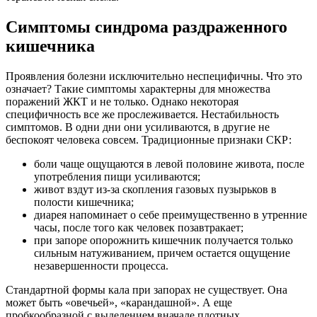
Симптомы синдрома раздраженного
кишечника
Проявления болезни исключительно неспецифичны. Что это
означает? Такие симптомы характерны для множества
поражений ЖКТ и не только. Однако некоторая
специфичность все же прослеживается. Нестабильность
симптомов. В одни дни они усиливаются, в другие не
беспокоят человека совсем. Традиционные признаки СКР:
боли чаще ощущаются в левой половине живота, после
употребления пищи усиливаются;
живот вздут из-за скопления газовых пузырьков в
полости кишечника;
диарея напоминает о себе преимущественно в утренние
часы, после того как человек позавтракает;
при запоре опорожнить кишечник получается только
сильным натуживанием, причем остается ощущение
незавершенности процесса.
Стандартной формы кала при запорах не существует. Она
может быть «овечьей», «карандашной». А еще
пробкообразной с выделением вначале плотных,