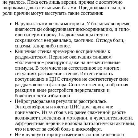
не удалось. Пока есть лишь версии, причем с достаточно
широкими доказательными базами. Предположительно, в
роли причин могут выступать такие состояния:
Нарушилась кишечная моторика. У больных во время
диагностики обнаруживают дискоординацию, и гипо-
или гипермоторику. Гладкие мышцы стенки
сокращаются неправильно, хаотично. Отсюда боли,
спазмы, запор либо понос.
Кишечная стенка чрезмерно восприимчива к
раздражителям. Нервные окончания слишком
«болезненно» реагируют даже на незначительные
стимулы. В том числе на естественное во многих
ситуациях растяжение стенок. Интенсивность
поступающих в ЦНС стимулов не соответствует силе
раздражающего фактора. Соответственно, и обратная
реакция в виде расстройств перистальтики и
болезненности избыточна.
Нейрогуморальная регуляция расстроилась.
Энтеронейроны и клетки ЦНС друг друга «не
понимают». Из-за сбоя в их ранее слаженной работе
возникают изменения и моторики, и чувствительности.
Афферентные нервные волокна патологически активны,
что и влечет за собой боль и дискомфорт.
Не в лучшую сторону изменился состав кишечного