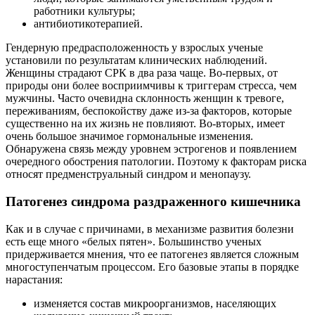
работники культуры;
антибиотикотерапией.
Гендерную предрасположенность у взрослых ученые
установили по результатам клинических наблюдений.
Женщины страдают СРК в два раза чаще. Во-первых, от
природы они более восприимчивы к триггерам стресса, чем
мужчины. Часто очевидна склонность женщин к тревоге,
переживаниям, беспокойству даже из-за факторов, которые
существенно на их жизнь не повлияют. Во-вторых, имеет
очень большое значимое гормональные изменения.
Обнаружена связь между уровнем эстрогенов и появлением
очередного обострения патологии. Поэтому к факторам риска
относят предменструальный синдром и менопаузу.
Патогенез синдрома раздраженного кишечника
Как и в случае с причинами, в механизме развития болезни
есть еще много «белых пятен». Большинство ученых
придерживается мнения, что ее патогенез является сложным
многоступенчатым процессом. Его базовые этапы в порядке
нарастания:
изменяется состав микроорганизмов, населяющих