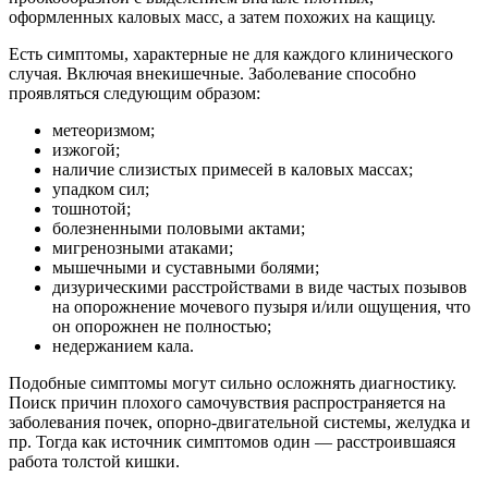
оформленных каловых масс, а затем похожих на кащицу.
Есть симптомы, характерные не для каждого клинического
случая. Включая внекишечные. Заболевание способно
проявляться следующим образом:
метеоризмом;
изжогой;
наличие слизистых примесей в каловых массах;
упадком сил;
тошнотой;
болезненными половыми актами;
мигренозными атаками;
мышечными и суставными болями;
дизурическими расстройствами в виде частых позывов
на опорожнение мочевого пузыря и/или ощущения, что
он опорожнен не полностью;
недержанием кала.
Подобные симптомы могут сильно осложнять диагностику.
Поиск причин плохого самочувствия распространяется на
заболевания почек, опорно-двигательной системы, желудка и
пр. Тогда как источник симптомов один — расстроившаяся
работа толстой кишки.