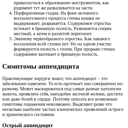
прикоснуться к образованию инструментом, как
рудимент тут же разваливается на части.
Перфоративная стадия. На фоне активного
воспалительного процесса стенка кишки не
выдерживает, разрывается. Содержимое отростка
истекает в брюшную полость. Развивается сперва
местный, а затем и разлитой перитонит.
Эмпиему червеобразного отростка. Как такового
воспаления всей стенки нет. Но на одном участке
формируется полость с гноем. При прорыве стенки
содержимое вытекает в брюшную полость.
Симптомы аппендицита
Практикующие хирурги знают, что аппендицит – это
заболевание-хамелеон. То есть протекает оно совершенно по-
разному. Может маскироваться под самые разные патологии
живота, проявлять себя, наподобие желчной колики, цистита
или даже болей в сердце. Поэтому описать все возможные
симптомы поражения невозможно. Выделяют разве что
несколько наиболее частых клинических проявлений острого
и хронического состояния.
Острый аппендицит