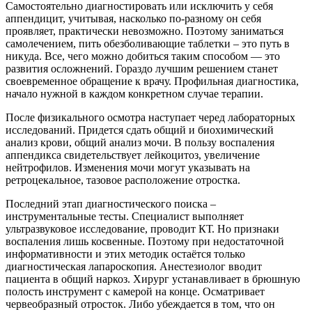
Самостоятельно диагностировать или исключить у себя
аппендицит, учитывая, насколько по-разному он себя
проявляет, практически невозможно. Поэтому заниматься
самолечением, пить обезболивающие таблетки – это путь в
никуда. Все, чего можно добиться таким способом — это
развития осложнений. Гораздо лучшим решением станет
своевременное обращение к врачу. Профильная диагностика,
начало нужной в каждом конкретном случае терапии.
После физикального осмотра наступает черед лабораторных
исследований. Придется сдать общий и биохимический
анализ крови, общий анализ мочи. В пользу воспаления
аппендикса свидетельствует лейкоцитоз, увеличение
нейтрофилов. Изменения мочи могут указывать на
ретроцекальное, тазовое расположение отростка.
Последний этап диагностического поиска –
инструментальные тесты. Специалист выполняет
ультразвуковое исследование, проводит КТ. Но признаки
воспаления лишь косвенные. Поэтому при недостаточной
информативности и этих методик остаётся только
диагностическая лапароскопия. Анестезиолог вводит
пациента в общий наркоз. Хирург устанавливает в брюшную
полость инструмент с камерой на конце. Осматривает
червеобразный отросток. Либо убеждается в том, что он