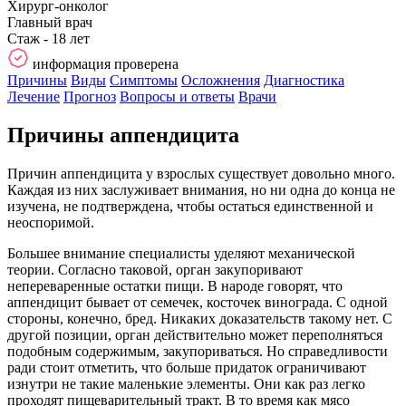
Хирург-онколог
Главный врач
Стаж - 18 лет
информация проверена
Причины
Виды
Симптомы
Осложнения
Диагностика
Лечение
Прогноз
Вопросы и ответы
Врачи
Причины аппендицита
Причин аппендицита у взрослых существует довольно много.
Каждая из них заслуживает внимания, но ни одна до конца не
изучена, не подтверждена, чтобы остаться единственной и
неоспоримой.
Большее внимание специалисты уделяют механической
теории. Согласно таковой, орган закупоривают
непереваренные остатки пищи. В народе говорят, что
аппендицит бывает от семечек, косточек винограда. С одной
стороны, конечно, бред. Никаких доказательств такому нет. С
другой позиции, орган действительно может переполняться
подобным содержимым, закупориваться. Но справедливости
ради стоит отметить, что больше придаток ограничивают
изнутри не такие маленькие элементы. Они как раз легко
проходят пищеварительный тракт. В то время как мясо