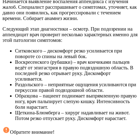
Начинается выявление воспаления аппендикса с изучения
жалоб. Специалист расспрашивает о симптомах, уточняет, как
давно они появились, как прогрессировали с течением
времени. Собирает анамнез жизни.
Следующий этап диагностики – осмотр. При подозрении на
аппендицит врач проверит несколько характерных именно для
этой патологии симптомов:
Ситковского – дискомфорт резко усиливается при
повороте со спины на левый бок.
Воскресенского (рубашки) – врач кончиками пальцев
ведёт от эпигастрия в правую подвздошную область. В
последней резко отрывает руку. Дискомфорт
усиливается.
Раздольского – неприятные ощущения усиливаются при
перкуссии правой подвздошной области.
Образцова – пациент поднимает выпрямленную правую
ногу, врач пальпирует слепую кишку. Интенсивность
боли нарастает.
Щеткина-Блюмберга – хирург надавливает на живот.
Потом резко отпускает руку. Дискомфорт нарастает.
Обратите внимание!