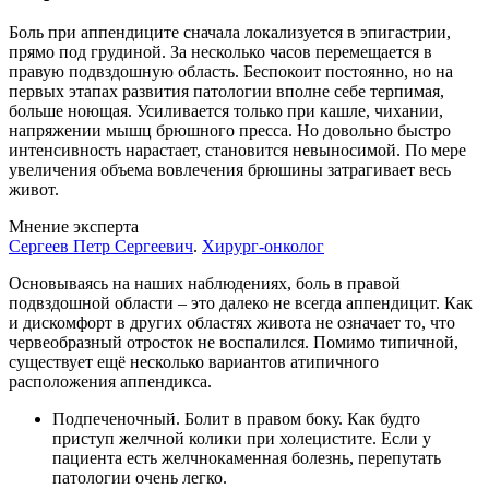
Боль при аппендиците сначала локализуется в эпигастрии,
прямо под грудиной. За несколько часов перемещается в
правую подвздошную область. Беспокоит постоянно, но на
первых этапах развития патологии вполне себе терпимая,
больше ноющая. Усиливается только при кашле, чихании,
напряжении мышц брюшного пресса. Но довольно быстро
интенсивность нарастает, становится невыносимой. По мере
увеличения объема вовлечения брюшины затрагивает весь
живот.
Мнение эксперта
Сергеев Петр Сергеевич
.
Хирург-онколог
Основываясь на наших наблюдениях, боль в правой
подвздошной области – это далеко не всегда аппендицит. Как
и дискомфорт в других областях живота не означает то, что
червеобразный отросток не воспалился. Помимо типичной,
существует ещё несколько вариантов атипичного
расположения аппендикса.
Подпеченочный. Болит в правом боку. Как будто
приступ желчной колики при холецистите. Если у
пациента есть желчнокаменная болезнь, перепутать
патологии очень легко.