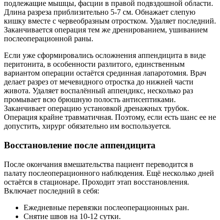
подлежащие мышцы, фасции в правой подвздошной области.
Длина разреза приблизительно 5-7 см. Обнажает слепую
кишку вместе с червеобразным отростком. Удаляет последний.
Заканчивается операция тем же дренированием, ушиванием
послеоперационной раны.
Если уже сформировались осложнения аппендицита в виде
перитонита, в особенности разлитого, единственным
вариантом операции остаётся срединная лапаротомия. Врач
делает разрез от мечевидного отростка до нижней части
живота. Удаляет воспалённый аппендикс, несколько раз
промывает всю брюшную полость антисептиками.
Заканчивает операцию установкой дренажных трубок.
Операция крайне травматичная. Поэтому, если есть шанс ее не
допустить, хирург обязательно им воспользуется.
Восстановление после аппендицита
После окончания вмешательства пациент переводится в
палату послеоперационного наблюдения. Ещё несколько дней
остаётся в стационаре. Проходит этап восстановления.
Включает последний в себя:
Ежедневные перевязки послеоперационных ран.
Снятие швов на 10-12 сутки.