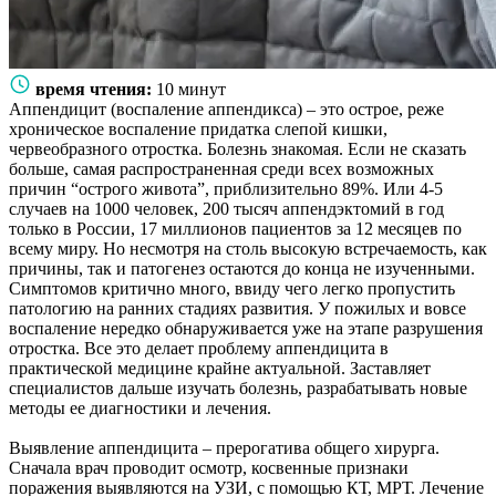
время чтения:
10 минут
Аппендицит (воспаление аппендикса) – это острое, реже
хроническое воспаление придатка слепой кишки,
червеобразного отростка. Болезнь знакомая. Если не сказать
больше, самая распространенная среди всех возможных
причин “острого живота”, приблизительно 89%. Или 4-5
случаев на 1000 человек, 200 тысяч аппендэктомий в год
только в России, 17 миллионов пациентов за 12 месяцев по
всему миру. Но несмотря на столь высокую встречаемость, как
причины, так и патогенез остаются до конца не изученными.
Симптомов критично много, ввиду чего легко пропустить
патологию на ранних стадиях развития. У пожилых и вовсе
воспаление нередко обнаруживается уже на этапе разрушения
отростка. Все это делает проблему аппендицита в
практической медицине крайне актуальной. Заставляет
специалистов дальше изучать болезнь, разрабатывать новые
методы ее диагностики и лечения.
Выявление аппендицита – прерогатива общего хирурга.
Сначала врач проводит осмотр, косвенные признаки
поражения выявляются на УЗИ, с помощью КТ, МРТ. Лечение