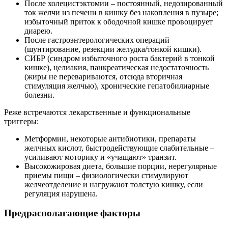
После холецистэктомии – постоянный, недозированный
ток желчи из печени в кишку без накопления в пузыре;
избыточный приток к ободочной кишке провоцирует
диарею.
После гастроэнтерологических операций
(шунтирование, резекции желудка/тонкой кишки).
СИБР (синдром избыточного роста бактерий в тонкой
кишке), целиакия, панкреатическая недостаточность
(жиры не перевариваются, отсюда вторичная
стимуляция желчью), хронические гепатобилиарные
болезни.
Реже встречаются лекарственные и функциональные
триггеры:
Метформин, некоторые антибиотики, препараты
желчных кислот, быстродействующие слабительные –
усиливают моторику и «учащают» транзит.
Высокожировая диета, большие порции, нерегулярные
приемы пищи – физиологически стимулируют
желчеотделение и нагружают толстую кишку, если
регуляция нарушена.
Предрасполагающие факторы