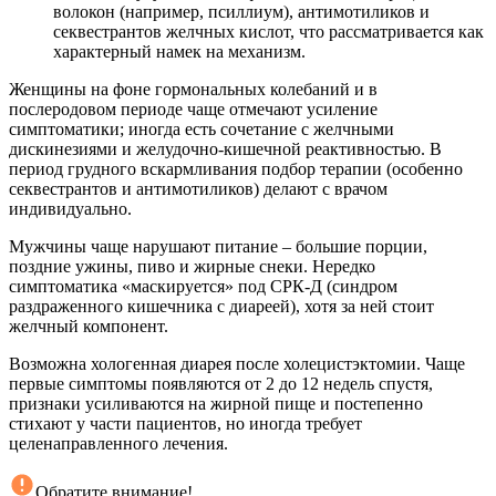
волокон (например, псиллиум), антимотиликов и
секвестрантов желчных кислот, что рассматривается как
характерный намек на механизм.
Женщины на фоне гормональных колебаний и в
послеродовом периоде чаще отмечают усиление
симптоматики; иногда есть сочетание с желчными
дискинезиями и желудочно-кишечной реактивностью. В
период грудного вскармливания подбор терапии (особенно
секвестрантов и антимотиликов) делают с врачом
индивидуально.
Мужчины чаще нарушают питание – большие порции,
поздние ужины, пиво и жирные снеки. Нередко
симптоматика «маскируется» под СРК-Д (синдром
раздраженного кишечника с диареей), хотя за ней стоит
желчный компонент.
Возможна хологенная диарея после холецистэктомии. Чаще
первые симптомы появляются от 2 до 12 недель спустя,
признаки усиливаются на жирной пище и постепенно
стихают у части пациентов, но иногда требует
целенаправленного лечения.
Обратите внимание!