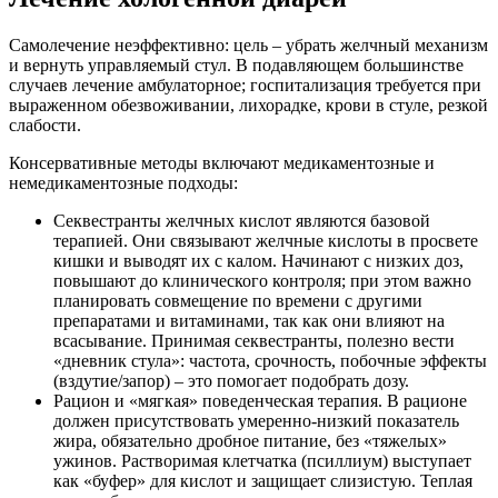
Самолечение неэффективно: цель – убрать желчный механизм
и вернуть управляемый стул. В подавляющем большинстве
случаев лечение амбулаторное; госпитализация требуется при
выраженном обезвоживании, лихорадке, крови в стуле, резкой
слабости.
Консервативные методы включают медикаментозные и
немедикаментозные подходы:
Секвестранты желчных кислот являются базовой
терапией. Они связывают желчные кислоты в просвете
кишки и выводят их с калом. Начинают с низких доз,
повышают до клинического контроля; при этом важно
планировать совмещение по времени с другими
препаратами и витаминами, так как они влияют на
всасывание. Принимая секвестранты, полезно вести
«дневник стула»: частота, срочность, побочные эффекты
(вздутие/запор) – это помогает подобрать дозу.
Рацион и «мягкая» поведенческая терапия. В рационе
должен присутствовать умеренно-низкий показатель
жира, обязательно дробное питание, без «тяжелых»
ужинов. Растворимая клетчатка (псиллиум) выступает
как «буфер» для кислот и защищает слизистую. Теплая