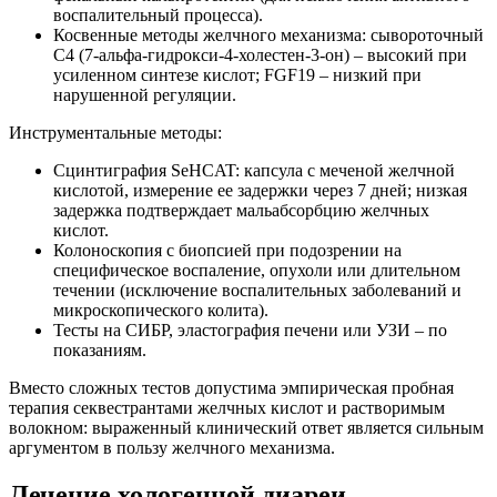
воспалительный процесса).
Косвенные методы желчного механизма: сывороточный
C4 (7-альфа-гидрокси-4-холестен-3-он) – высокий при
усиленном синтезе кислот; FGF19 – низкий при
нарушенной регуляции.
Инструментальные методы:
Сцинтиграфия SeHCAT: капсула с меченой желчной
кислотой, измерение ее задержки через 7 дней; низкая
задержка подтверждает мальабсорбцию желчных
кислот.
Колоноскопия с биопсией при подозрении на
специфическое воспаление, опухоли или длительном
течении (исключение воспалительных заболеваний и
микроскопического колита).
Тесты на СИБР, эластография печени или УЗИ – по
показаниям.
Вместо сложных тестов допустима эмпирическая пробная
терапия секвестрантами желчных кислот и растворимым
волокном: выраженный клинический ответ является сильным
аргументом в пользу желчного механизма.
Лечение хологенной диареи