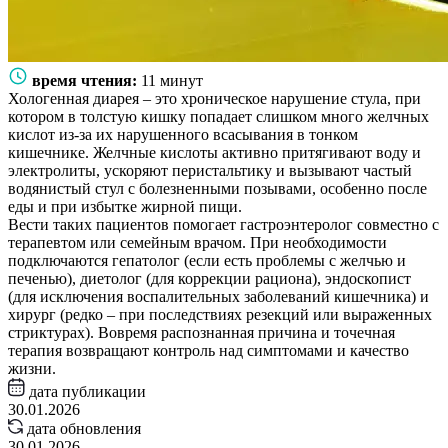
время чтения:
11 минут
Хологенная диарея – это хроническое нарушение стула, при
котором в толстую кишку попадает слишком много желчных
кислот из-за их нарушенного всасывания в тонком
кишечнике. Желчные кислоты активно притягивают воду и
электролиты, ускоряют перистальтику и вызывают частый
водянистый стул с болезненными позывами, особенно после
еды и при избытке жирной пищи.
Вести таких пациентов помогает гастроэнтеролог совместно с
терапевтом или семейным врачом. При необходимости
подключаются гепатолог (если есть проблемы с желчью и
печенью), диетолог (для коррекции рациона), эндоскопист
(для исключения воспалительных заболеваний кишечника) и
хирург (редко – при последствиях резекций или выраженных
стриктурах). Вовремя распознанная причина и точечная
терапия возвращают контроль над симптомами и качество
жизни.
дата публикации
30.01.2026
дата обновления
30.01.2026