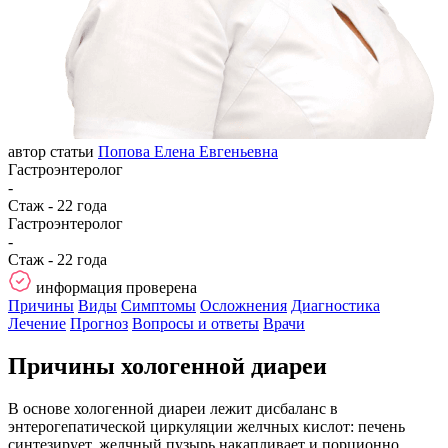
автор статьи
Попова Елена Евгеньевна
Гастроэнтеролог
-
Стаж - 22 года
Гастроэнтеролог
-
Стаж - 22 года
информация проверена
Причины
Виды
Симптомы
Осложнения
Диагностика
Лечение
Прогноз
Вопросы и ответы
Врачи
Причины хологенной диареи
В основе хологенной диареи лежит дисбаланс в
энтерогепатической циркуляции желчных кислот: печень
синтезирует, желчный пузырь накапливает и порционно