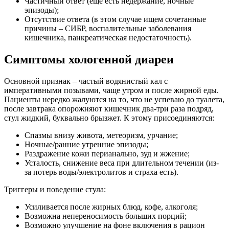
Частичный ответ (еще есть недержание, ночные
эпизоды);
Отсутствие ответа (в этом случае ищем сочетанные
причины – СИБР, воспалительные заболевания
кишечника, панкреатическая недостаточность).
Симптомы хологенной диареи
Основной признак – частый водянистый кал с
императивными позывами, чаще утром и после жирной еды.
Пациенты нередко жалуются на то, что не успеваю до туалета,
после завтрака опорожняют кишечник два-три раза подряд,
стул жидкий, буквально брызжет. К этому присоединяются:
Спазмы внизу живота, метеоризм, урчание;
Ночные/ранние утренние эпизоды;
Раздражение кожи перианально, зуд и жжение;
Усталость, снижение веса при длительном течении (из-
за потерь воды/электролитов и страха есть).
Триггеры и поведение стула:
Усиливается после жирных блюд, кофе, алкоголя;
Возможна непереносимость больших порций;
Возможно улучшение на фоне включения в рацион