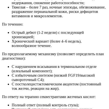
недержания, снижение работоспособности;
Тяжелая – более 7 раз, ночные эпизоды, обезвоживание,
раздражение перианальной кожи, риски дефицитов
витаминов и микроэлементов.
По течению:
Острый дебют (1-2 недели) с последующей
хронизацией;
Хронический вариант (более 4–6 недель),
волнообразное течение.
По предполагаемому механизму (позволяет определить план
диагностики):
С нарушением всасывания в терминальном отделе
(илеальный компонент);
С избыточным синтезом (низкий FGF19/высокий
сывороточный C4);
С постхолецистэктомическим акцентом (постоянный
ток желчи, реакции на жир).
По ответу на терапию секвестрантами желчных кислот:
Полный ответ (полный контроль стула);