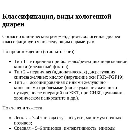
Классификация, виды хологенной
диареи
Согласно клиническим рекомендациям, хологенная диарея
классифицируется по следующим параметрам.
По происхождению (этиопатогенез):
Тип 1 – вторичная при болезнях/резекциях подвздошной
кишки (илеальный фактор).
Тип 2 – первичная (идиопатическая) дисрегуляция
синтеза желчных кислот (нарушение оси FXR–FGF19).
Тип 3 – ассоциированная с иными желудочно-
кишечными проблемами (после удаления желчного
пузыря, после операций на ЖКТ, при СИБР, целиакии,
хроническом панкреатите и др.).
По степени тяжести:
Легкая – 3–4 эпизода стула в сутки, минимум ночных
позывов;
Средняя – 5–6 эпизодов, императивность, эпизоды