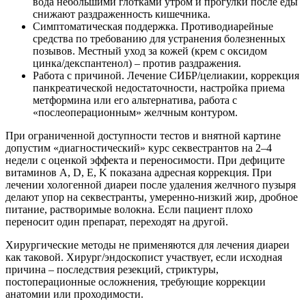
вода небольшими глотками утром и прогулки после еды
снижают раздраженность кишечника.
Симптоматическая поддержка. Противодиарейные
средства по требованию для устранения болезненных
позывов. Местный уход за кожей (крем с оксидом
цинка/декспантенол) – против раздражения.
Работа с причиной. Лечение СИБР/целиакии, коррекция
панкреатической недостаточности, настройка приема
метформина или его альтернатива, работа с
«послеоперационным» желчным контуром.
При ограниченной доступности тестов и внятной картине
допустим «диагностический» курс секвестрантов на 2–4
недели с оценкой эффекта и переносимости. При дефиците
витаминов A, D, E, K показана адресная коррекция. При
лечении хологенной диареи после удаления желчного пузыря
делают упор на секвестранты, умеренно-низкий жир, дробное
питание, растворимые волокна. Если пациент плохо
переносит один препарат, переходят на другой.
Хирургические методы не применяются для лечения диареи
как таковой. Хирург/эндоскопист участвует, если исходная
причина – последствия резекций, стриктуры,
постоперационные осложнения, требующие коррекции
анатомии или проходимости.