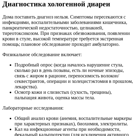
Диагностика хологенной диареи
Дома поставить диагноз нельзя. Симптомы пересекаются с
инфекциями, воспалительными заболеваниями кишечника,
панкреатической недостаточностью, целиакией,
тиреотоксикозом. При признаках обезвоживания, появлении
крови в стуле, высокой температуре требуется экстренная
помощь; плановое обследование проходит амбулаторно.
Физикальное обследование включает:
Подробный опрос (когда началось нарушение стула,
сколько раз в день позывы, есть ли ночные эпизоды,
связь с жиром в рационе, переносимость волокон/
секвестрантов, операции и холецистэктомия в прошлом,
лекарства).
Осмотр кожи и слизистых (сухость, трещины),
пальпация живота, оценка массы тела.
Лабораторные исследования:
Общий анализ крови (анемия, воспалительные маркеры
при характерных признаках), биохимия, электролиты.
Кал на инфекционные агенты при необходимости,
фекальный кальпротектин (для исключения активного