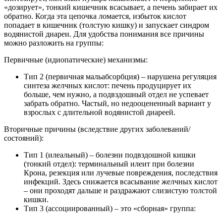
«дозирует», тонкий кишечник всасывает, а печень забирает их
обратно. Когда эта цепочка ломается, избыток кислот
попадает в кишечник (толстую кишку) и запускает синдром
водянистой диареи. Для удобства понимания все причины
можно разложить на группы:
Первичные (идиопатические) механизмы:
Тип 2 (первичная мальабсорбция) – нарушена регуляция
синтеза желчных кислот: печень продуцирует их
больше, чем нужно, а подвздошный отдел не успевает
забрать обратно. Частый, но недооцененный вариант у
взрослых с длительной водянистой диареей.
Вторичные причины (вследствие других заболеваний/
состояний):
Тип 1 (илеальный) – болезни подвздошной кишки
(тонкий отдел): терминальный илеит при болезни
Крона, резекция или лучевые повреждения, последствия
инфекций. Здесь снижается всасывание желчных кислот
– они проходят дальше и раздражают слизистую толстой
кишки.
Тип 3 (ассоциированный) – это «сборная» группа: