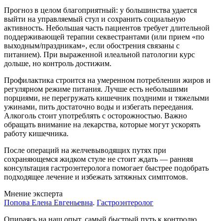
Прогноз в целом благоприятный: у большинства удается
выйти на управляемый стул и сохранить социальную
активность. Небольшая часть пациентов требует длительной
поддерживающей терапии секвестрантами (или прием «по
выходным/праздникам», если обострения связаны с
питанием). При выраженной илеальной патологии курс
дольше, но контроль достижим.
Профилактика строится на умеренном потреблении жиров и
регулярном режиме питания. Лучше есть небольшими
порциями, не перегружать кишечник поздними и тяжелыми
ужинами, пить достаточно воды и избегать переедания.
Алкоголь стоит употреблять с осторожностью. Важно
обращать внимание на лекарства, которые могут ускорять
работу кишечника.
После операций на желчевыводящих путях при
сохраняющемся жидком стуле не стоит ждать — ранняя
консультация гастроэнтеролога помогает быстрее подобрать
подходящее лечение и избежать затяжных симптомов.
Мнение эксперта
Попова Елена Евгеньевна
.
Гастроэнтеролог
Опираясь на наш опыт, самый быстрый путь к контролю