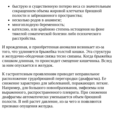
быструю и существенную потерю веса со значительным
сокращением объема жировой клетчатки брюшной
полости и забрюшинного пространства;
несколько родов в анамнезе;
многоплодную беременность;
катехсию, или крайнюю степень истощения на фоне
тяжелой соматической болезни либо психического
расстройства.
И врожденная, и приобретенная аномалия возникает из-за
того, что удлиняется брыжейка толстой кишки. Эта структура
и желудочно-ободочная связка тесно связаны. Когда брыжейка
слишком длинная, то происходит смещение кишечника. Вслед
за ним опускается и желудок.
К гастроптозным проявлениям приводит неправильное
расположение грудобрюшной перегородки (диафрагма). Ее
снижение характерно для заболеваний, поражающих легкие.
Например, для большого новообразования, эмфиземы или
выраженного, распространенного плеврита. При снижении
диафрагмы автоматически уменьшается объем брюшной
полости. В ней растет давление, из-за чего и появляются
признаки опущения желудка.