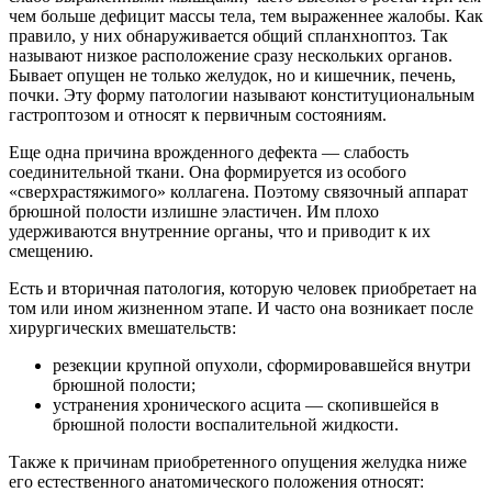
чем больше дефицит массы тела, тем выраженнее жалобы. Как
правило, у них обнаруживается общий спланхноптоз. Так
называют низкое расположение сразу нескольких органов.
Бывает опущен не только желудок, но и кишечник, печень,
почки. Эту форму патологии называют конституциональным
гастроптозом и относят к первичным состояниям.
Еще одна причина врожденного дефекта — слабость
соединительной ткани. Она формируется из особого
«сверхрастяжимого» коллагена. Поэтому связочный аппарат
брюшной полости излишне эластичен. Им плохо
удерживаются внутренние органы, что и приводит к их
смещению.
Есть и вторичная патология, которую человек приобретает на
том или ином жизненном этапе. И часто она возникает после
хирургических вмешательств:
резекции крупной опухоли, сформировавшейся внутри
брюшной полости;
устранения хронического асцита — скопившейся в
брюшной полости воспалительной жидкости.
Также к причинам приобретенного опущения желудка ниже
его естественного анатомического положения относят: