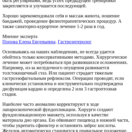
быть регулярными, ведь успех предыдущей тренировки
закрепляется и улучшается последующей.
Хорошо зарекомендовали себя и массаж живота, ношение
бандажей, проведение физиотерапевтических процедур. А
также санаторно-курортное лечение 1-2 раза в год.
Мнение эксперта
Попова Елена Евгеньевна
.
Гастроэнтеролог
Основываясь на наших наблюдениях, не всегда удается
обойтись только консервативными методами. Хирургическое
лечение может потребоваться при развившихся осложнениях.
Например, из-за желудочного опущения развивается
толстокишечный стаз. Или пациент страдает тяжелым
гастроэзофагеальным рефлюксом. Операции проводят, если
клинически установлена и инструментально подтверждена
дисфункция кардии и определена 2 или 3 гастроптозная
стадия.
Наиболее часто аномалию корректируют в ходе
лапароскопической фундопликации. Хирурги создают
фундопликационную манжету, используя в качестве
материала дно органа. Ею обвивают пищевод в нижней части,
чтобы укрепить сфинктер и остановить заброс кислоты.
Желудок автоматически становится в правильное положение.