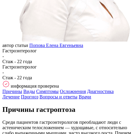
автор статьи
Попова Елена Евгеньевна
Гастроэнтеролог
-
Стаж - 22 года
Гастроэнтеролог
-
Стаж - 22 года
информация проверена
Причины
Виды
Симптомы
Осложнения
Диагностика
Лечение
Прогноз
Вопросы и ответы
Врачи
Причины гастроптоза
Среди пациентов гастроэнтерологов преобладают люди с
астеническим телосложением — худощавые, с относительно
слабо выраженными мышцами, часто высокого роста. Причем