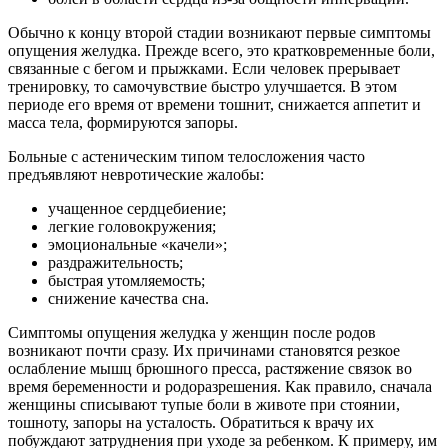
Обычно к концу второй стадии возникают первые симптомы
опущения желудка. Прежде всего, это кратковременные боли,
связанные с бегом и прыжками. Если человек прерывает
тренировку, то самочувствие быстро улучшается. В этом
периоде его время от времени тошнит, снижается аппетит и
масса тела, формируются запоры.
Больные с астеническим типом телосложения часто
предъявляют невротические жалобы:
учащенное сердцебиение;
легкие головокружения;
эмоциональные «качели»;
раздражительность;
быстрая утомляемость;
снижение качества сна.
Симптомы опущения желудка у женщин после родов
возникают почти сразу. Их причинами становятся резкое
ослабление мышц брюшного пресса, растяжение связок во
время беременности и родоразрешения. Как правило, сначала
женщины списывают тупые боли в животе при стоянии,
тошноту, запоры на усталость. Обратиться к врачу их
побуждают затруднения при уходе за ребенком. К примеру, им