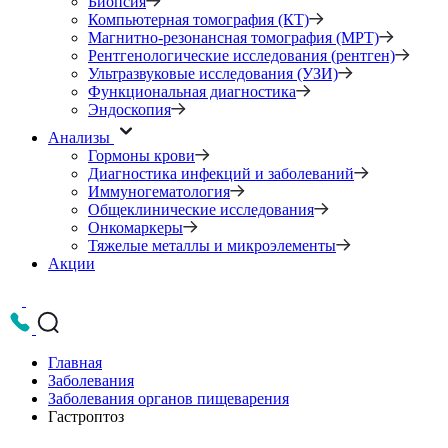
Биопсия
Компьютерная томография (КТ)
Магнитно-резонансная томография (МРТ)
Рентгенологические исследования (рентген)
Ультразвуковые исследования (УЗИ)
Функциональная диагностика
Эндоскопия
Анализы
Гормоны крови
Диагностика инфекций и заболеваний
Иммуногематология
Общеклинические исследования
Онкомаркеры
Тяжелые металлы и микроэлементы
Акции
Главная
Заболевания
Заболевания органов пищеварения
Гастроптоз