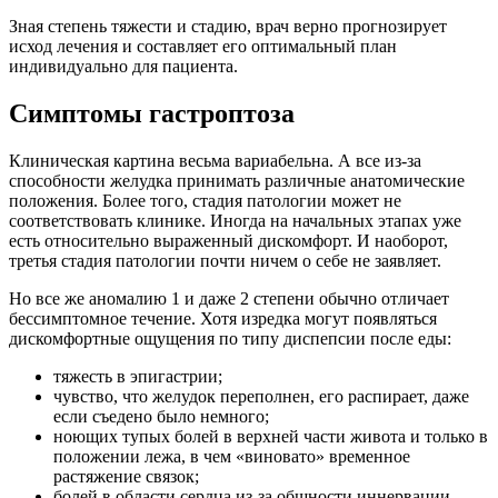
Зная степень тяжести и стадию, врач верно прогнозирует
исход лечения и составляет его оптимальный план
индивидуально для пациента.
Симптомы гастроптоза
Клиническая картина весьма вариабельна. А все из-за
способности желудка принимать различные анатомические
положения. Более того, стадия патологии может не
соответствовать клинике. Иногда на начальных этапах уже
есть относительно выраженный дискомфорт. И наоборот,
третья стадия патологии почти ничем о себе не заявляет.
Но все же аномалию 1 и даже 2 степени обычно отличает
бессимптомное течение. Хотя изредка могут появляться
дискомфортные ощущения по типу диспепсии после еды:
тяжесть в эпигастрии;
чувство, что желудок переполнен, его распирает, даже
если съедено было немного;
ноющих тупых болей в верхней части живота и только в
положении лежа, в чем «виновато» временное
растяжение связок;
болей в области сердца из-за общности иннервации.