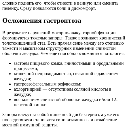
сложно поднять его, чтобы отнести в ванную или сменить
пеленку. Сразу появляются боли и дискомфорт.
Осложнения гастроптоза
В результате нарушений моторно-эвакуаторной функции
формируются тяжелые запоры. Также возникает хронический
толстокишечный стаз. Есть прямая связь между его степенью
тяжести и масштабом структурных изменений слизистой
оболочки желудка. Чем еще способна осложняться патология:
застоем пищевого комка, гнилостными и бродильными
процессами;
кишечной непроходимостью, связанной с давлением
желудка;
гастроэзофагеальным рефлюксом;
ахлоргидрией — отсутствием соляной кислоты в
желудке;
воспалением слизистой оболочки желудка и/или 12-
перстной кишки.
Запоры влекут за собой кишечный дисбактериоз, а уже его
последствиями становятся гиповитаминозы и ослабление
местной иммунной защиты.