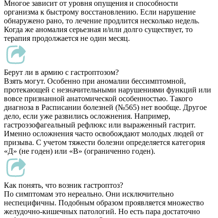
Многое зависит от уровня опущения и способности
организма к быстрому восстановлению. Если нарушение
обнаружено рано, то лечение продлится несколько недель.
Когда же аномалия серьезная и/или долго существует, то
терапия продолжается не один месяц.
Берут ли в армию с гастроптозом?
Взять могут. Особенно при аномалии бессимптомной,
протекающей с незначительными нарушениями функций или
вовсе признанной анатомической особенностью. Такого
диагноза в Расписании болезней (№565) нет вообще. Другое
дело, если уже развились осложнения. Например,
гастроэзофагеальный рефлюкс или выраженный гастрит.
Именно осложнения часто освобождают молодых людей от
призыва. С учетом тяжести болезни определяется категория
«Д» (не годен) или «В» (ограниченно годен).
Как понять, что возник гастроптоз?
По симптомам это нереально. Они исключительно
неспецифичны. Подобным образом проявляется множество
желудочно-кишечных патологий. Но есть пара достаточно