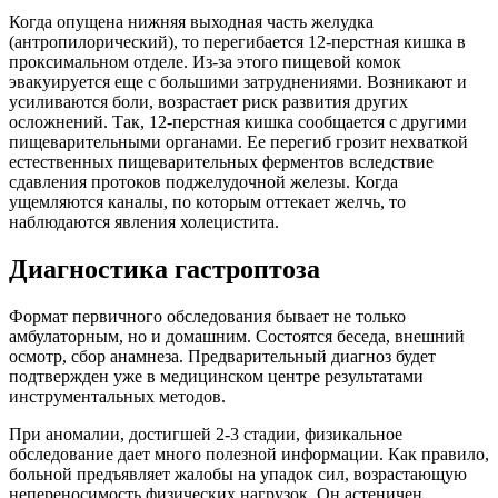
Когда опущена нижняя выходная часть желудка
(антропилорический), то перегибается 12-перстная кишка в
проксимальном отделе. Из-за этого пищевой комок
эвакуируется еще с большими затруднениями. Возникают и
усиливаются боли, возрастает риск развития других
осложнений. Так, 12-перстная кишка сообщается с другими
пищеварительными органами. Ее перегиб грозит нехваткой
естественных пищеварительных ферментов вследствие
сдавления протоков поджелудочной железы. Когда
ущемляются каналы, по которым оттекает желчь, то
наблюдаются явления холецистита.
Диагностика гастроптоза
Формат первичного обследования бывает не только
амбулаторным, но и домашним. Состоятся беседа, внешний
осмотр, сбор анамнеза. Предварительный диагноз будет
подтвержден уже в медицинском центре результатами
инструментальных методов.
При аномалии, достигшей 2-3 стадии, физикальное
обследование дает много полезной информации. Как правило,
больной предъявляет жалобы на упадок сил, возрастающую
непереносимость физических нагрузок. Он астеничен,