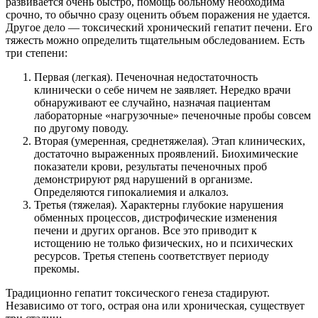
развивается очень быстро, помощь больному необходима
срочно, то обычно сразу оценить объем поражения не удается.
Другое дело — токсический хронический гепатит печени. Его
тяжесть можно определить тщательным обследованием. Есть
три степени:
Первая (легкая). Печеночная недостаточность
клинически о себе ничем не заявляет. Нередко врачи
обнаруживают ее случайно, назначая пациентам
лабораторные «нагрузочные» печеночные пробы совсем
по другому поводу.
Вторая (умеренная, среднетяжелая). Этап клинических,
достаточно выраженных проявлений. Биохимические
показатели крови, результаты печеночных проб
демонстрируют ряд нарушений в организме.
Определяются гипокалиемия и алкалоз.
Третья (тяжелая). Характерны глубокие нарушения
обменных процессов, дистрофические изменения
печени и других органов. Все это приводит к
истощению не только физических, но и психических
ресурсов. Третья степень соответствует периоду
прекомы.
Традиционно гепатит токсического генеза стадируют.
Независимо от того, острая она или хроническая, существует