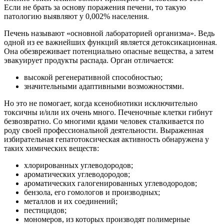
Если не брать за основу поражения печени, то такую
патологию выявляют у 0,002% населения.
Печень называют «основной лабораторией организма». Ведь
одной из ее важнейших функций является детоксикационная.
Она обезвреживает потенциально опасные вещества, а затем
эвакуирует продукты распада. Орган отличается:
высокой регенеративной способностью;
значительными адаптивными возможностями.
Но это не помогает, когда ксенобиотики исключительно
токсичны и/или их очень много. Печеночные клетки гибнут
безвозвратно. Со многими ядами человек сталкивается по
роду своей профессиональной деятельности. Выраженная
избирательная гепатотоксическая активность обнаружена у
таких химических веществ:
хлорированных углеводородов;
ароматических углеводородов;
ароматических галогенированных углеводородов;
бензола, его гомологов и производных;
металлов и их соединений;
пестицидов;
мономеров, из которых производят полимерные