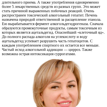
длительного приема. А также употребления одновременно
более 5 лекарственных средств из разных групп. Это может
стать причиной выраженных побочных реакций. Очень
распространен токсический алкогольный гепатит. Печень
назначена природой ответственной за расщепление этанола.
Ею вырабатывается фермент алкогольдегидрогеназа. Сначала
образуются промежуточные продукты, самым токсичным из
которых является ацетальдегид. Опаснейший «клеточный яд».
До полного распада алкоголя на углекислоту и воду
ацетальдегид успевает разрушить часть гепатоцитов. С
каждым употреблением спиртного их остается все меньше.
Частый исход алкогольной аддикции — цирроз. Также
возможна острая интоксикация суррогатами.