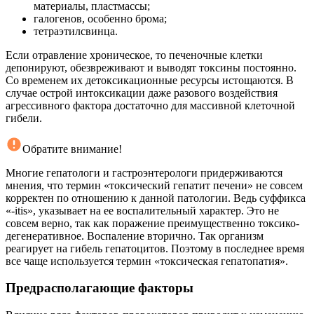
материалы, пластмассы;
галогенов, особенно брома;
тетраэтилсвинца.
Если отравление хроническое, то печеночные клетки
депонируют, обезвреживают и выводят токсины постоянно.
Со временем их детоксикационные ресурсы истощаются. В
случае острой интоксикации даже разового воздействия
агрессивного фактора достаточно для массивной клеточной
гибели.
Обратите внимание!
Многие гепатологи и гастроэнтерологи придерживаются
мнения, что термин «токсический гепатит печени» не совсем
корректен по отношению к данной патологии. Ведь суффикса
«-itis», указывает на ее воспалительный характер. Это не
совсем верно, так как поражение преимущественно токсико-
дегенеративное. Воспаление вторично. Так организм
реагирует на гибель гепатоцитов. Поэтому в последнее время
все чаще используется термин «токсическая гепатопатия».
Предрасполагающие факторы