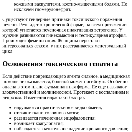
кожными васкулитами, костно-мышечными болями. Не
исключен гломерулонефрит.
Существуют гендерные признаки токсического поражения
печени. Речь идет о хронической форме, на всем протяжении
которой угнетается печеночная инактивация эстрогенов. У
мужчин развиваются гинекомастия и тестикулярная атрофия.
Происходит феминизация. Женщины перестают
интересоваться сексом, у них расстраивается менструальный
цикл.
Осложнения токсического гепатита
Если действие повреждающего агента сильное, а медицинская
помощь не оказывается, больной может погибнуть. Особенно
опасна в этом плане фульминантная форма. Ее еще называют
злокачественной и молниеносной. Протекает с воспалением и
некрозом. Изменения нарастают быстро:
нарушаются практически все виды обмена;
отекают ткани головного мозга;
развивается печеночная энцефалопатия;
возникает коагулопатия;
наблюдается значительное падение кровяного давления;