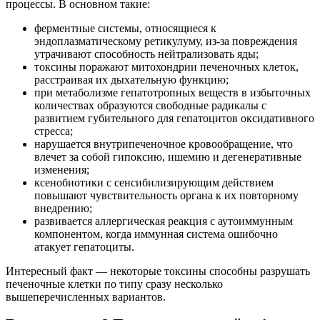
процессы. В основном такие:
ферментные системы, относящиеся к
эндоплазматическому ретикулуму, из-за повреждения
утрачивают способность нейтрализовать яды;
токсины поражают митохондрии печеночных клеток,
расстраивая их дыхательную функцию;
при метаболизме гепатотропных веществ в избыточных
количествах образуются свободные радикалы с
развитием губительного для гепатоцитов оксидативного
стресса;
нарушается внутрипеченочное кровообращение, что
влечет за собой гипоксию, ишемию и дегенеративные
изменения;
ксенобиотики с сенсибилизирующим действием
повышают чувствительность органа к их повторному
внедрению;
развивается аллергическая реакция с аутоиммунным
компонентом, когда иммунная система ошибочно
атакует гепатоциты.
Интересный факт — некоторые токсины способны разрушать
печеночные клетки по типу сразу несколько
вышеперечисленных вариантов.