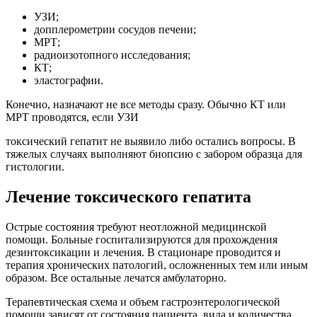
УЗИ;
допплерометрии сосудов печени;
МРТ;
радиоизотопного исследования;
КТ;
эластографии.
Конечно, назначают не все методы сразу. Обычно КТ или
МРТ проводятся, если УЗИ
токсический гепатит не выявило либо остались вопросы. В
тяжелых случаях выполняют биопсию с забором образца для
гистологии.
Лечение токсического гепатита
Острые состояния требуют неотложной медицинской
помощи. Больные госпитализируются для прохождения
дезинтоксикации и лечения. В стационаре проводится и
терапия хронических патологий, осложненных тем или иным
образом. Все остальные лечатся амбулаторно.
Терапевтическая схема и объем гастроэнтерологической
помощи зависят от состояния пациента, вида и количества