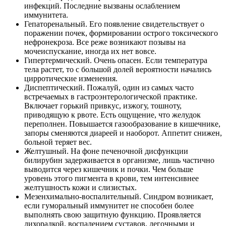
инфекций. Последние вызваны ослаблением
иммунитета.
Гепаторенальный. Его появление свидетельствует о
поражении почек, формировании острого токсического
нефронекроза. Все реже возникают позывы на
мочеиспускание, иногда их нет вовсе.
Гипертермический. Очень опасен. Если температура
тела растет, то с большой долей вероятности начались
цирротические изменения.
Диспептический. Пожалуй, один из самых часто
встречаемых в гастроэнтерологической практике.
Включает горький привкус, изжогу, тошноту,
приводящую к рвоте. Есть ощущение, что желудок
переполнен. Повышается газообразование в кишечнике,
запоры сменяются диареей и наоборот. Аппетит снижен,
больной теряет вес.
Желтушный. На фоне печеночной дисфункции
билирубин задерживается в организме, лишь частично
выводится через кишечник и почки. Чем больше
уровень этого пигмента в крови, тем интенсивнее
желтушность кожи и слизистых.
Мезенхимально-воспалительный. Синдром возникает,
если гуморальный иммунитет не способен более
выполнять свою защитную функцию. Проявляется
лихорадкой, воспалением суставов, легочными и