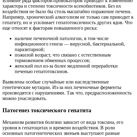
Влияние ряда факторов-провокаторов приводит к изменению
характера и степени токсичности ксенобиотиков. Без их
воздействия не было бы столь масштабно поражение печени.
Например, хронический алкоголизм не только сам приводит к
гепатиту, но и усиливает гепатотоксичность других ядов. Что
еще относят к факторам повышенного риска:
наличие печеночной патологии, в том числе
инфекционного генеза — вирусной, бактериальной,
паразитарной;
пожилой возраст, что связано с естественным
торможением обменных процессов;
женский пол из-за более медленной переработки
печенью гепатотоксинов.
Выявлены особые случайные или наследственные
генетические мутации. Из-за них печеночные ферменты
производятся с нарушениями. Так что, предрасположенность
можно унаследовать.
Патогенез токсического гепатита
Механизм развития болезни зависит от вида токсина, его
уровня в гепатоцитах и времени воздействия. В роли
основных патогенетических звеньев выступают разные