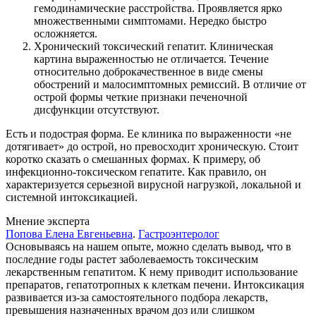
гемодинамические расстройства. Проявляется ярко
множественными симптомами. Нередко быстро
осложняется.
Хронический токсический гепатит. Клиническая
картина выраженностью не отличается. Течение
относительно доброкачественное в виде смены
обострений и малосимптомных ремиссий. В отличие от
острой формы четкие признаки печеночной
дисфункции отсутствуют.
Есть и подострая форма. Ее клиника по выраженности «не
дотягивает» до острой, но превосходит хроническую. Стоит
коротко сказать о смешанных формах. К примеру, об
инфекционно-токсическом гепатите. Как правило, он
характеризуется серьезной вирусной нагрузкой, локальной и
системной интоксикацией.
Мнение эксперта
Попова Елена Евгеньевна
.
Гастроэнтеролог
Основываясь на нашем опыте, можно сделать вывод, что в
последние годы растет заболеваемость токсическим
лекарственным гепатитом. К нему приводит использование
препаратов, гепатотропных к клеткам печени. Интоксикация
развивается из-за самостоятельного подбора лекарств,
превышения назначенных врачом доз или слишком