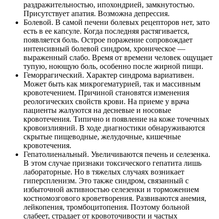
раздражительностью, ипохондрией, замкнутостью.
Присутствует апатия. Возможна депрессия.
Болевой. В самой печени болевых рецепторов нет, зато
есть в ее капсуле. Когда последняя растягивается,
появляется боль. Острое поражение сопровождает
интенсивный болевой синдром, хроническое —
выраженный слабо. Время от времени человек ощущает
тупую, ноющую боль, особенно после жирной пищи.
Геморрагический. Характер синдрома вариативен.
Может быть как микрогематурией, так и массивным
кровотечением. Причиной становятся изменения
реологических свойств крови. На приеме у врача
пациенты жалуются на десневые и носовые
кровотечения. Типично и появление на коже точечных
кровоизлияний. В ходе диагностики обнаруживаются
скрытые пищеводные, желудочные, кишечные
кровотечения.
Гепатолиенальный. Увеличиваются печень и селезенка.
В этом случае признаки токсического гепатита лишь
лабораторные. Но в тяжелых случаях возникает
гиперспленизм. Это также синдром, связанный с
избыточной активностью селезенки и торможением
костномозгового кроветворения. Развиваются анемия,
лейкопения, тромбоцитопения. Поэтому больной
слабеет, страдает от кровоточивости и частых