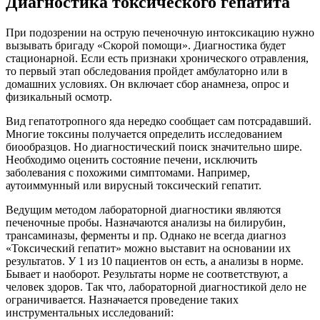
Диагностика токсического гепатита
При подозрении на острую печеночную интоксикацию нужно
вызывать бригаду «Скорой помощи». Диагностика будет
стационарной. Если есть признаки хронического отравления,
то первый этап обследования пройдет амбулаторно или в
домашних условиях. Он включает сбор анамнеза, опрос и
физикальный осмотр.
Вид гепатотропного яда нередко сообщает сам потсрадавший.
Многие токсины получается определить исследованием
биообразцов. Но диагностический поиск значительно шире.
Необходимо оценить состояние печени, исключить
заболевания с похожими симптомами. Например,
аутоиммунный или вирусный токсический гепатит.
Ведущим методом лабораторной диагностики являются
печеночные пробы. Назначаются анализы на билирубин,
трансаминазы, ферменты и пр. Однако не всегда диагноз
«Токсический гепатит» можно выставит на основании их
результатов. У 1 из 10 пациентов он есть, а анализы в норме.
Бывает и наоборот. Результаты норме не соответствуют, а
человек здоров. Так что, лабораторной диагностикой дело не
ограничивается. Назначается проведение таких
инструментальных исследований: