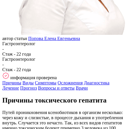
автор статьи
Попова Елена Евгеньевна
Гастроэнтеролог
-
Стаж - 22 года
Гастроэнтеролог
-
Стаж - 22 года
информация проверена
Причины
Виды
Симптомы
Осложнения
Диагностика
Лечение
Прогноз
Вопросы и ответы
Врачи
Причины токсического гепатита
Путей проникновения ксенобиотиков в организм несколько:
через кожу и слизистые, в процессе дыхания и употребления
внутрь. Случается это нечасто. Так, из всех видов гепатитов
именно токсическим болеют примерно 3 человека из 100.