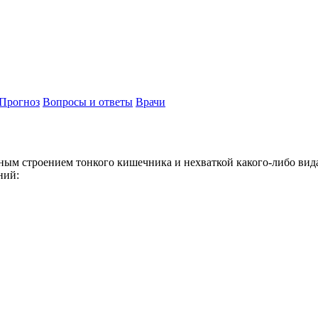
Прогноз
Вопросы и ответы
Врачи
ным строением тонкого кишечника и нехваткой какого-либо вид
ний: