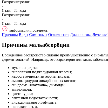
Гастроэнтеролог
-
Стаж - 22 года
Гастроэнтеролог
-
Стаж - 22 года
информация проверена
Причины
Виды
Симптомы
Осложнения
Диагностика
Лечение
Причины мальабсорбции
Врожденное расстройство связано преимущественно с аномаль
ферментопатией. Например, это характерно для таких заболева
муковисцидоза;
гипоплазии поджелудочной железы;
недостаточности энтеропептидазы;
аминоацидурии дикарбоновых кислот;
синдрома Швахмана-Даймонда;
амилоидоза;
цистинурии;
лактазной недостаточности;
дисахаридазного дефицита;
целиакии и т. д.