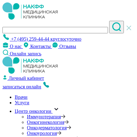
+7 (495) 259-44-44
круглосуточно
О нас
Контакты
Отзывы
Онлайн запись
Личный кабинет
записаться онлайн
Врачи
Услуги
Центр онкологии
Иммунотерапия
Онкогинекология
Онкодерматология
Онкоурология