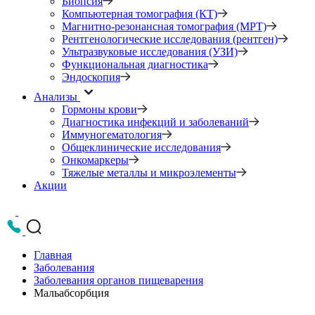
Биопсия
Компьютерная томография (КТ)
Магнитно-резонансная томография (МРТ)
Рентгенологические исследования (рентген)
Ультразвуковые исследования (УЗИ)
Функциональная диагностика
Эндоскопия
Анализы
Гормоны крови
Диагностика инфекций и заболеваний
Иммуногематология
Общеклинические исследования
Онкомаркеры
Тяжелые металлы и микроэлементы
Акции
Главная
Заболевания
Заболевания органов пищеварения
Мальабсорбция