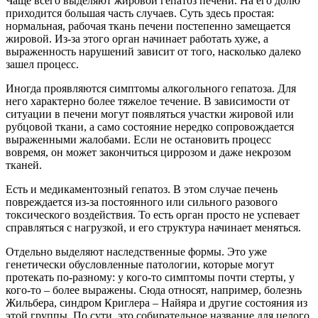
Чаще всего выделяют жировой гепатоз печени. На его долю
приходится большая часть случаев. Суть здесь простая:
нормальная, рабочая ткань печени постепенно замещается
жировой. Из-за этого орган начинает работать хуже, а
выраженность нарушений зависит от того, насколько далеко
зашел процесс.
Иногда проявляются симптомы алкогольного гепатоза. Для
него характерно более тяжелое течение. В зависимости от
ситуации в печени могут появляться участки жировой или
рубцовой ткани, а само состояние нередко сопровождается
выраженными жалобами. Если не остановить процесс
вовремя, он может закончиться циррозом и даже некрозом
тканей.
Есть и медикаментозный гепатоз. В этом случае печень
повреждается из-за постоянного или сильного разового
токсического воздействия. То есть орган просто не успевает
справляться с нагрузкой, и его структура начинает меняться.
Отдельно выделяют наследственные формы. Это уже
генетически обусловленные патологии, которые могут
протекать по-разному: у кого-то симптомы почти стерты, у
кого-то – более выражены. Сюда относят, например, болезнь
Жильбера, синдром Криглера – Найяра и другие состояния из
этой группы. По сути, это собирательное название для целого