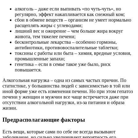
алкоголь – даже если выпивать «по чуть-чуть», но
регулярно, эффект накапливается как снежный ком;
сбои в обмене веществ – организм не умеет нормально
расщеплять жиры с углеводами;
лишний вес и ожирение – чем больше жира вокруг
живота, тем тяжелее печени;
бесконтрольные лекарства – особенно гормоны,
антибиотики, противовоспалительные таблетки;
токсины с работы или быта – химия, вредные условия,
промышленные запахи;
генетика – если в семье такое уже было, риск
повышается.
Алкогольная нагрузка – одна из самых частых причин. По
статистике, у большинства людей с зависимостью в той или
иной форме уже есть изменения печени. Но при этом гепатоз
печени у женщин и мужчин все чаще встречается даже при
отсутствии алкогольной нагрузки, из-за питания и образа
жизни.
Предрасполагающие факторы
Есть вещи, которые сами по себе не всегда вызывают
заболевание, но сильно увеличивают вероятность его