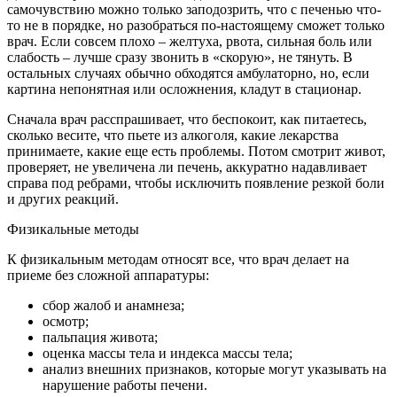
самочувствию можно только заподозрить, что с печенью что-
то не в порядке, но разобраться по-настоящему сможет только
врач. Если совсем плохо – желтуха, рвота, сильная боль или
слабость – лучше сразу звонить в «скорую», не тянуть. В
остальных случаях обычно обходятся амбулаторно, но, если
картина непонятная или осложнения, кладут в стационар.
Сначала врач расспрашивает, что беспокоит, как питаетесь,
сколько весите, что пьете из алкоголя, какие лекарства
принимаете, какие еще есть проблемы. Потом смотрит живот,
проверяет, не увеличена ли печень, аккуратно надавливает
справа под ребрами, чтобы исключить появление резкой боли
и других реакций.
Физикальные методы
К физикальным методам относят все, что врач делает на
приеме без сложной аппаратуры:
сбор жалоб и анамнеза;
осмотр;
пальпация живота;
оценка массы тела и индекса массы тела;
анализ внешних признаков, которые могут указывать на
нарушение работы печени.