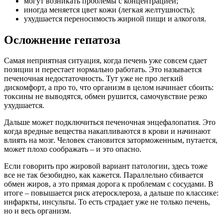
могут возникать проблемы с концентрацией;
иногда меняется цвет кожи (легкая желтушность);
ухудшается переносимость жирной пищи и алкоголя.
Осложнение гепатоза
Самая неприятная ситуация, когда печень уже совсем сдает
позиции и перестает нормально работать. Это называется
печеночная недостаточность. Тут уже не про легкий
дискомфорт, а про то, что организм в целом начинает сбоить:
токсины не выводятся, обмен рушится, самочувствие резко
ухудшается.
Дальше может подключиться печеночная энцефалопатия. Это
когда вредные вещества накапливаются в крови и начинают
влиять на мозг. Человек становится заторможенным, путается,
может плохо соображать – и это опасно.
Если говорить про жировой вариант патологии, здесь тоже
все не так безобидно, как кажется. Параллельно сбивается
обмен жиров, а это прямая дорога к проблемам с сосудами. В
итоге – повышается риск атеросклероза, а дальше по классике:
инфаркты, инсульты. То есть страдает уже не только печень,
но и весь организм.