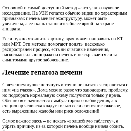
Основной и самый доступный метод – это ультразвуковое
исследование. На УЗИ гепатоз обычно виден по характерным
признакам: печень меняет эхоструктуру, может быть
увеличена, а ее ткань становится более яркой на экране
аппарата.
Если нужно уточнить картину, врач может направить на КТ
или МРТ. Эти методы помогают понять, насколько
распространен процесс, есть ли очаговые изменения,
насколько сильно поражена печень и не скрывается ли за
симптомами другое заболевание.
Лечение гепатоза печени
С лечением лучше не тянуть и точно не пытаться справиться с
ним «на глазок». Дома можно разве что заподозрить проблему,
но подобрать нормальную схему получится только у врача.
Обычно все начинается с амбулаторного наблюдения, а в
стационар человека кладут только если состояние тяжелое,
есть выраженные жалобы или риск осложнений.
Самое важное здесь – не искать «волшебную таблетку», а
убрать причину, из-за которой печень вообще начала сбоить.