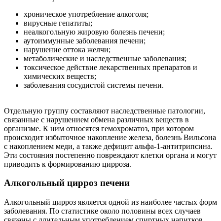
хроническое употребление алкоголя;
вирусные гепатиты;
неалкогольную жировую болезнь печени;
аутоиммунные заболевания печени;
нарушение оттока желчи;
метаболические и наследственные заболевания;
токсическое действие лекарственных препаратов и
химических веществ;
заболевания сосудистой системы печени.
Отдельную группу составляют наследственные патологии,
связанные с нарушением обмена различных веществ в
организме. К ним относятся гемохроматоз, при котором
происходит избыточное накопление железа, болезнь Вильсона
с накоплением меди, а также дефицит альфа-1-антитрипсина.
Эти состояния постепенно повреждают клетки органа и могут
приводить к формированию цирроза.
Алкогольный цирроз печени
Алкогольный цирроз является одной из наиболее частых форм
заболевания. По статистике около половины всех случаев
связаны с длительным употреблением спиртных напитков.