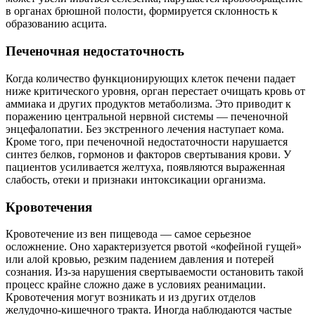
в органах брюшной полости, формируется склонность к
образованию асцита.
Печеночная недостаточность
Когда количество функционирующих клеток печени падает
ниже критического уровня, орган перестает очищать кровь от
аммиака и других продуктов метаболизма. Это приводит к
поражению центральной нервной системы — печеночной
энцефалопатии. Без экстренного лечения наступает кома.
Кроме того, при печеночной недостаточности нарушается
синтез белков, гормонов и факторов свертывания крови. У
пациентов усиливается желтуха, появляются выраженная
слабость, отеки и признаки интоксикации организма.
Кровотечения
Кровотечение из вен пищевода — самое серьезное
осложнение. Оно характеризуется рвотой «кофейной гущей»
или алой кровью, резким падением давления и потерей
сознания. Из-за нарушения свертываемости остановить такой
процесс крайне сложно даже в условиях реанимации.
Кровотечения могут возникать и из других отделов
желудочно-кишечного тракта. Иногда наблюдаются частые