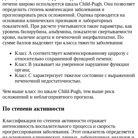
печени широко используется шкала Child-Pugh. Она позволяет
определить степень компенсации заболевания и
прогнозировать риск осложнений. Оценка проводится на
основании клинических признаков и лабораторных
показателей. При расчете учитываются такие параметры, как
уровень билирубина, альбумина, показатели свертываемости
крови, наличие асцита и печеночной энцефалопатии. По
сумме баллов выделяют три класса тяжести заболевания:
Класс A соответствует компенсированному циррозу с
относительно сохраненной функцией печени;
Класс B указывает на умеренное нарушение функции
органа;
Класс C характеризует тяжелое состояние с выраженной
печеночной недостаточностью.
Чем выше класс по шкале Child-Pugh, тем выше риск
осложнений и неблагоприятного прогноза.
По степени активности
Классификация по степени активности отражает
интенсивность воспалительного процесса и скорость
прогрессирования заболевания. Этот показатель определяется
на основании клинических данных, лабораторных анализов и