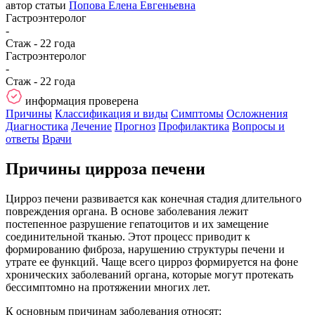
автор статьи
Попова Елена Евгеньевна
Гастроэнтеролог
-
Стаж - 22 года
Гастроэнтеролог
-
Стаж - 22 года
информация проверена
Причины
Классификация и виды
Симптомы
Осложнения
Диагностика
Лечение
Прогноз
Профилактика
Вопросы и
ответы
Врачи
Причины цирроза печени
Цирроз печени развивается как конечная стадия длительного
повреждения органа. В основе заболевания лежит
постепенное разрушение гепатоцитов и их замещение
соединительной тканью. Этот процесс приводит к
формированию фиброза, нарушению структуры печени и
утрате ее функций. Чаще всего цирроз формируется на фоне
хронических заболеваний органа, которые могут протекать
бессимптомно на протяжении многих лет.
К основным причинам заболевания относят: