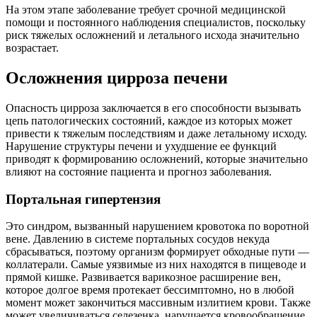
На этом этапе заболевание требует срочной медицинской
помощи и постоянного наблюдения специалистов, поскольку
риск тяжелых осложнений и летального исхода значительно
возрастает.
Осложнения цирроза печени
Опасность цирроза заключается в его способности вызывать
цепь патологических состояний, каждое из которых может
привести к тяжелым последствиям и даже летальному исходу.
Нарушение структуры печени и ухудшение ее функций
приводят к формированию осложнений, которые значительно
влияют на состояние пациента и прогноз заболевания.
Портальная гипертензия
Это синдром, вызванный нарушением кровотока по воротной
вене. Давлению в системе портальных сосудов некуда
сбрасываться, поэтому организм формирует обходные пути —
коллатерали. Самые уязвимые из них находятся в пищеводе и
прямой кишке. Развивается варикозное расширение вен,
которое долгое время протекает бессимптомно, но в любой
момент может закончиться массивным излитием крови. Также
может увеличиваться селезенка, нарушается кровообращение