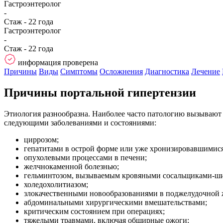
Гастроэнтеролог
-
Стаж - 22 года
Гастроэнтеролог
-
Стаж - 22 года
информация проверена
Причины
Виды
Симптомы
Осложнения
Диагностика
Лечение
Причины портальной гипертензии
Этиология разнообразна. Наиболее часто патологию вызывают 
следующими заболеваниями и состояниями:
циррозом;
гепатитами в острой форме или уже хронизировавшимися
опухолевыми процессами в печени;
желчнокаменной болезнью;
гельминтозом, вызываемым кровяными сосальщиками-ши
холедохолитиазом;
злокачественными новообразованиями в поджелудочной ж
абдоминальными хирургическими вмешательствами;
критическим состоянием при операциях;
тяжелыми травмами, включая обширные ожоги;