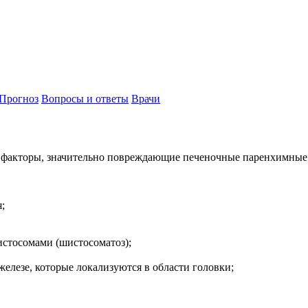
Прогноз
Вопросы и ответы
Врачи
факторы, значительно повреждающие печеночные паренхимные тк
;
стосомами (шистосоматоз);
елезе, которые локализуются в области головки;