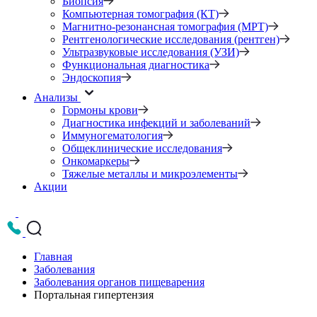
Биопсия
Компьютерная томография (КТ)
Магнитно-резонансная томография (МРТ)
Рентгенологические исследования (рентген)
Ультразвуковые исследования (УЗИ)
Функциональная диагностика
Эндоскопия
Анализы
Гормоны крови
Диагностика инфекций и заболеваний
Иммуногематология
Общеклинические исследования
Онкомаркеры
Тяжелые металлы и микроэлементы
Акции
Главная
Заболевания
Заболевания органов пищеварения
Портальная гипертензия