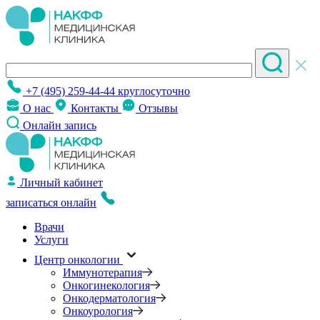
+7 (495) 259-44-44
круглосуточно
О нас
Контакты
Отзывы
Онлайн запись
Личный кабинет
записаться онлайн
Врачи
Услуги
Центр онкологии
Иммунотерапия
Онкогинекология
Онкодерматология
Онкоурология