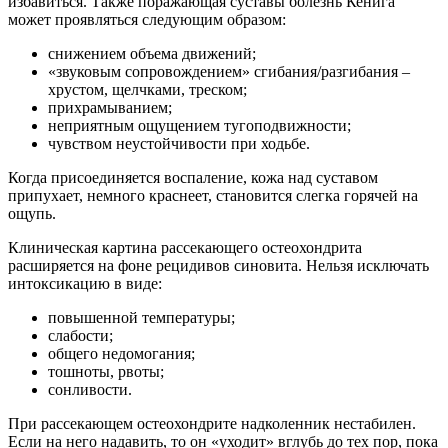
избавиться. Также поражающая суставы болезнь Кенига
может проявляться следующим образом:
снижением объема движений;
«звуковым сопровождением» сгибания/разгибания –
хрустом, щелчками, треском;
прихрамыванием;
неприятным ощущением тугоподвижности;
чувством неустойчивости при ходьбе.
Когда присоединяется воспаление, кожа над суставом
припухает, немного краснеет, становится слегка горячей на
ощупь.
Клиническая картина рассекающего остеохондрита
расширяется на фоне рецидивов синовита. Нельзя исключать
интоксикацию в виде:
повышенной температуры;
слабости;
общего недомогания;
тошноты, рвоты;
сонливости.
При рассекающем остеохондрите надколенник нестабилен.
Если на него надавить, то он «уходит» вглубь до тех пор, пока