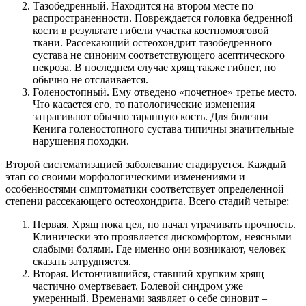
Тазобедренный. Находится на втором месте по
распространенности. Повреждается головка бедренной
кости в результате гибели участка костномозговой
ткани. Рассекающий остеохондрит тазобедренного
сустава не синоним соответствующего асептического
некроза. В последнем случае хрящ также гибнет, но
обычно не отслаивается.
Голеностопный. Ему отведено «почетное» третье место.
Что касается его, то патологические изменения
затрагивают обычно таранную кость. Для болезни
Кенига голеностопного сустава типичны значительные
нарушения походки.
Второй систематизацией заболевание стадируется. Каждый
этап со своими морфологическими изменениями и
особенностями симптоматики соответствует определенной
степени рассекающего остеохондрита. Всего стадий четыре:
Первая. Хрящ пока цел, но начал утрачивать прочность.
Клинически это проявляется дискомфортом, неясными
слабыми болями. Где именно они возникают, человек
сказать затрудняется.
Вторая. Истончившийся, ставший хрупким хрящ
частично омертвевает. Болевой синдром уже
умеренный. Временами заявляет о себе синовит –