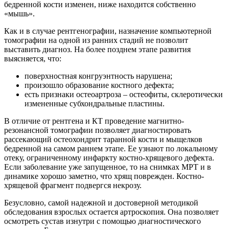
бедренной кости изменен, ниже находится собственно
«мышь».
Как и в случае рентгенографии, назначение компьютерной
томографии на одной из ранних стадий не позволит
выставить диагноз. На более позднем этапе развития
выясняется, что:
поверхностная конгруэнтность нарушена;
произошло образование костного дефекта;
есть признаки остеоартроза – остеофиты, склеротически
измененные субхондральные пластины.
В отличие от рентгена и КТ проведение магнитно-
резонансной томографии позволяет диагностировать
рассекающий остеохондрит таранной кости и мыщелков
бедренной на самом раннем этапе. Ее узнают по локальному
отеку, ограниченному инфаркту костно-хрящевого дефекта.
Если заболевание уже запущенное, то на снимках МРТ и в
динамике хорошо заметно, что хрящ поврежден. Костно-
хрящевой фрагмент подвергся некрозу.
Безусловно, самой надежной и достоверной методикой
обследования взрослых остается артроскопия. Она позволяет
осмотреть сустав изнутри с помощью диагностического