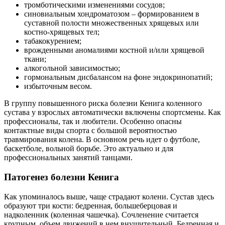
тромботическими изменениями сосудов;
синовиальным хондроматозом – формированием в
суставной полости множественных хрящевых или
костно-хрящевых тел;
табакокурением;
врожденными аномалиями костной и/или хрящевой
ткани;
алкогольной зависимостью;
гормональным дисбалансом на фоне эндокринопатий;
избыточным весом.
В группу повышенного риска болезни Кенига коленного
сустава у взрослых автоматически включены спортсмены. Как
профессионалы, так и любители. Особенно опасны
контактные виды спорта с большой вероятностью
травмирования колена. В основном речь идет о футболе,
баскетболе, вольной борьбе. Это актуально и для
профессиональных занятий танцами.
Патогенез болезни Кенига
Как упоминалось выше, чаще страдают колени. Сустав здесь
образуют три кости: бедренная, большеберцовая и
надколенник (коленная чашечка). Сочленение считается
крупным, объем движений в нем внушительный. Бедренная и