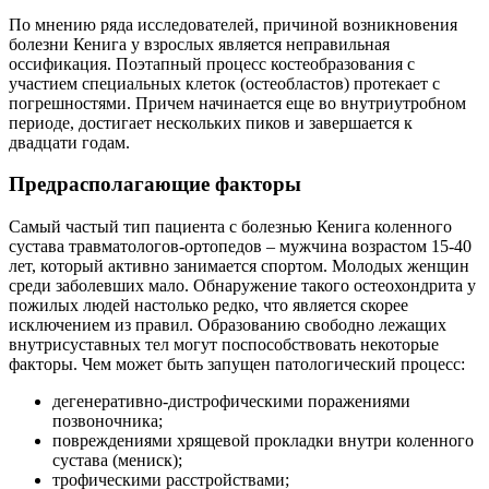
По мнению ряда исследователей, причиной возникновения
болезни Кенига у взрослых является неправильная
оссификация. Поэтапный процесс костеобразования с
участием специальных клеток (остеобластов) протекает с
погрешностями. Причем начинается еще во внутриутробном
периоде, достигает нескольких пиков и завершается к
двадцати годам.
Предрасполагающие факторы
Самый частый тип пациента с болезнью Кенига коленного
сустава травматологов-ортопедов – мужчина возрастом 15-40
лет, который активно занимается спортом. Молодых женщин
среди заболевших мало. Обнаружение такого остеохондрита у
пожилых людей настолько редко, что является скорее
исключением из правил. Образованию свободно лежащих
внутрисуставных тел могут поспособствовать некоторые
факторы. Чем может быть запущен патологический процесс:
дегенеративно-дистрофическими поражениями
позвоночника;
повреждениями хрящевой прокладки внутри коленного
сустава (мениск);
трофическими расстройствами;