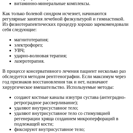
витаминно-минеральные комплексы.
Как только болевой синдром исчезнет, начинаются
регулярные занятия лечебной физкультурой и гимнастикой.
Из физиотерапевтических процедур хорошо зарекомендовали
себя следующие:
магнитотерапия;
электрофорез;
УВЧ;
ударно-волновая терапия;
лазеротерапия.
В процессе консервативного лечения пациент несколько раз
обследуется методом рентгенографии. Если максимум через
год признаков восстановления так и нет, назначают
хирургическое вмешательство. Используемые методы:
создают костные каналы изнутри сустава (антеградно-
ретроградное рассверливание);
удаляют внутрисуставное тело;
удаляют внутрисуставное тело со стимуляцией
регенерации хряща созданием микроперфораций в
подлежащей кости;
фиксируют внутрисуставное тело;