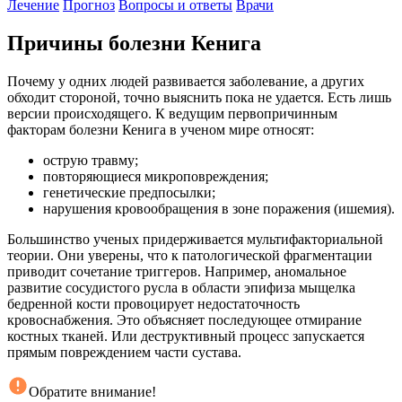
Лечение
Прогноз
Вопросы и ответы
Врачи
Причины болезни Кенига
Почему у одних людей развивается заболевание, а других
обходит стороной, точно выяснить пока не удается. Есть лишь
версии происходящего. К ведущим первопричинным
факторам болезни Кенига в ученом мире относят:
острую травму;
повторяющиеся микроповреждения;
генетические предпосылки;
нарушения кровообращения в зоне поражения (ишемия).
Большинство ученых придерживается мультифакториальной
теории. Они уверены, что к патологической фрагментации
приводит сочетание триггеров. Например, аномальное
развитие сосудистого русла в области эпифиза мыщелка
бедренной кости провоцирует недостаточность
кровоснабжения. Это объясняет последующее отмирание
костных тканей. Или деструктивный процесс запускается
прямым повреждением части сустава.
Обратите внимание!