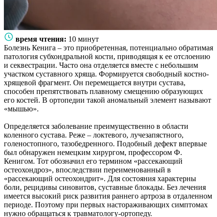
время чтения:
10 минут
Болезнь Кенига – это приобретенная, потенциально обратимая
патология субхондральной кости, приводящая к ее отслоению
и секвестрации. Часто она отделяется вместе с небольшим
участком суставного хряща. Формируется свободный костно-
хрящевой фрагмент. Он перемещается внутри сустава,
способен препятствовать плавному смещению образующих
его костей. В ортопедии такой аномальный элемент называют
«мышью».
Определяется заболевание преимущественно в области
коленного сустава. Реже – локтевого, лучезапястного,
голеностопного, тазобедренного. Подобный дефект впервые
был обнаружен немецким хирургом, профессором Ф.
Кенигом. Тот обозначил его термином «рассекающий
остеохондроз», впоследствии переименованный в
«рассекающий остеохондрит». Для состояния характерны
боли, рецидивы синовитов, суставные блокады. Без лечения
имеется высокий риск развития раннего артроза в отдаленном
периоде. Поэтому при первых настораживающих симптомах
нужно обращаться к травматологу-ортопеду.