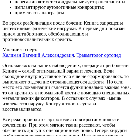
пересаживают остеохондральные аутотрансплантаты;
имплантируют аутологичные хондроциты;
применяют аллографты.
Во время реабилитация после болезни Кенига запрещены
интенсивные физические нагрузки. В первые дни показан
прием антибиотиков, обезболивающих и
противовоспалительных средств.
Мнение эксперта
Халиман Евгений Александрович
.
Травматолог ортопед
Основываясь на наших наблюдениях, операция при болезни
Кенига – самый оптимальный вариант лечения. Если
свободное внутрисуставное тело еще не сформировалось, то
выполняют отделение отслаивающегося дефекта. Но если
место его локализации является функционально важная зона,
то он крепится к нормальной кости с помощью специальных
металлических фиксаторов. В остальных случаях «мышь»
извлекается наружу. Конгруэнтность сустава
восстанавливается.
Все реже проводится артротомия со вскрытием полости
сочленения. При этом мягкие ткани рассекают, чтобы
обеспечить доступ к операционному полю. Теперь хирурги
выбирают эндоскопические техники. Независимо от того,