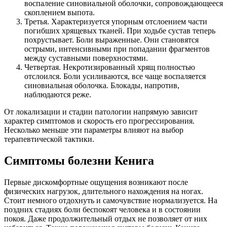
воспаление синовиальной оболочки, сопровождающееся
скоплением выпота.
Третья. Характеризуется упорным отслоением части
погибших хрящевых тканей. При ходьбе сустав теперь
похрустывает. Боли выраженные. Они становятся
острыми, интенсивными при попадании фрагментов
между суставными поверхностями.
Четвертая. Некротизированный хрящ полностью
отслоился. Боли усиливаются, все чаще воспаляется
синовиальная оболочка. Блокады, напротив,
наблюдаются реже.
От локализации и стадии патологии напрямую зависит
характер симптомов и скорость его прогрессирования.
Несколько меньше эти параметры влияют на выбор
терапевтической тактики.
Симптомы болезни Кенига
Первые дискомфортные ощущения возникают после
физических нагрузок, длительного нахождения на ногах.
Стоит немного отдохнуть и самочувствие нормализуется. На
поздних стадиях боли беспокоят человека и в состоянии
покоя. Даже продолжительный отдых не позволяет от них