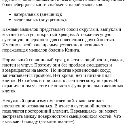
большеберцовая кости снабжены парой мыщелков:
латеральных (внешних);
медиальных (внутренних).
Каждый мыщелок представляет собой округлый, выпуклый
костный выступ, покрытый хрящом. А также несущую
суставную поверхность для сочленения с другой костью.
Именно в этой зоне преимущественно и возникает
поражающая мыщелок болезнь Кенига.
Нормальный гиалиновый хрящ, выстилающий кости, гладок,
плотен и упруг. Поэтому они без проблем смещаются и
возвращаются на место. Но иногда кровеносный сосуд
запечатывается тромбом. Нет крови, нет и питания для
клеток. Их гибель и приводит к асептическому некрозу. На
ограниченном участке не остается функционально активных
клеток.
Ненужный организму омертвевший хрящ начинает
постепенно отслаиваться. В итоге в суставной полости
появляется посторонний элемент. Перемещаясь, он может
застревать между поверхностями смещающихся костей. Что
вызывает блокаду («заклинивание»).