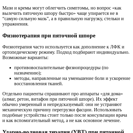
Мази и кремы могут облегчить симптомы, но вопрос «как
вылечить пяточную шпору быстро» чаще упирается не в
“самую сильную мазь”, а в правильную нагрузку, стельки и
упражнения.
Физиотерапия при пяточной шпоре
Физиотерапия часто используется как дополнение к ЛФК и
ортопедическому режиму. Подход подбирают индивидуально.
Возможные варианты:
противовоспалительные физиопроцедуры (по
назначению);
методы, направленные на уменьшение боли и ускорение
восстановления тканей.
Отдельно пациенты спрашивают про аппараты «для дома»
(алмаг, ретон, витафон при пяточной шпоре). Их эффект
обычно умеренный и непредсказуемый: они не устраняют
механическую причину перегрузки фасции. Использовать
подобные устройства стоит только после консультации врача
и как вспомогательный метод, а не как основное лечение.
Ударно‑волновая терапия (УВТ) при пяточной