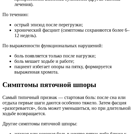
лечения).
По течению:
острый эпизод после перегрузки;
хронический фасциит (симптомы сохраняются более 6–
12 недель).
По выраженности функциональных нарушений:
боль появляется только после нагрузки;
боль мешает ходьбе и работе;
пациент избегает опоры на пятку, формируется
выраженная хромота.
Симптомы пяточной шпоры
Самый типичный признак — стартовая боль: после сна или
отдыха первые шаги даются особенно тяжело. Затем фасция
«разогревается», боль может уменьшиться, но при длительной
ходьбе возвращается.
Другие симптомы пяточной шпоры:
жгучая или ноющая боль в центре пятки либо ближе к