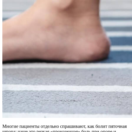
Многие пациенты отдельно спрашивают, как болит пяточная
шпора: чаще это резкая «пронзающая» боль при опоре и