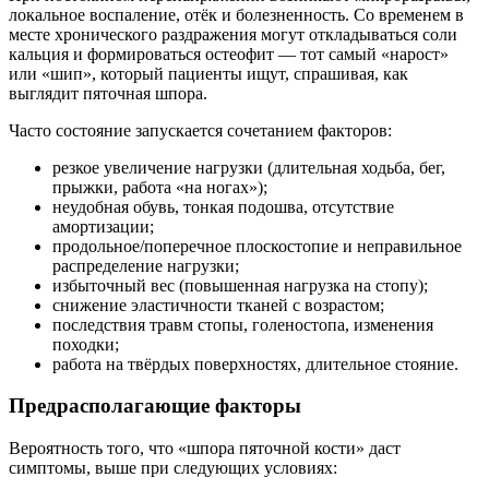
локальное воспаление, отёк и болезненность. Со временем в
месте хронического раздражения могут откладываться соли
кальция и формироваться остеофит — тот самый «нарост»
или «шип», который пациенты ищут, спрашивая, как
выглядит пяточная шпора.
Часто состояние запускается сочетанием факторов:
резкое увеличение нагрузки (длительная ходьба, бег,
прыжки, работа «на ногах»);
неудобная обувь, тонкая подошва, отсутствие
амортизации;
продольное/поперечное плоскостопие и неправильное
распределение нагрузки;
избыточный вес (повышенная нагрузка на стопу);
снижение эластичности тканей с возрастом;
последствия травм стопы, голеностопа, изменения
походки;
работа на твёрдых поверхностях, длительное стояние.
Предрасполагающие факторы
Вероятность того, что «шпора пяточной кости» даст
симптомы, выше при следующих условиях: