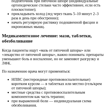
подпяточник при пяточной шпоре (индивидуальные
ортопедические стельки часто эффективнее, если есть
плоскостопие);
прикладывать холод (лед через ткань 5–10 минут 2–3
раза в день при обострении);
начать регулярную растяжку подошвенной фасции и
икроножных мышц.
Медикаментозное лечение: мази, таблетки,
обезболивание
Когда пациенты ищут «мазь от пяточной шпоры» или
«лекарство от пяточной шпоры», важно понимать: препараты
уменьшают боль и воспаление, но не заменяют разгрузку и
ЛФК.
По назначению врача могут применяться:
НПВС (нестероидные противовоспалительные)
коротким курсом — в таблетках или местно (гель/крем
от пяточной шпоры);
местные средства с противовоспалительным
компонентом как часть терапии;
при выраженной боли — индивидуальная схема
обезболивания.