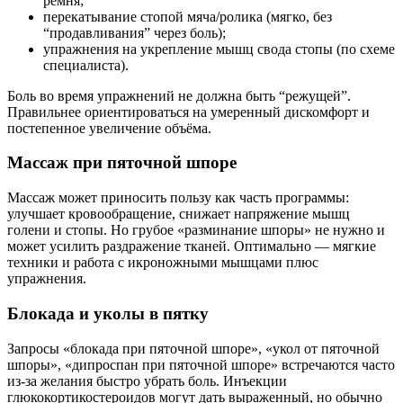
ремня;
перекатывание стопой мяча/ролика (мягко, без
“продавливания” через боль);
упражнения на укрепление мышц свода стопы (по схеме
специалиста).
Боль во время упражнений не должна быть “режущей”.
Правильнее ориентироваться на умеренный дискомфорт и
постепенное увеличение объёма.
Массаж при пяточной шпоре
Массаж может приносить пользу как часть программы:
улучшает кровообращение, снижает напряжение мышц
голени и стопы. Но грубое «разминание шпоры» не нужно и
может усилить раздражение тканей. Оптимально — мягкие
техники и работа с икроножными мышцами плюс
упражнения.
Блокада и уколы в пятку
Запросы «блокада при пяточной шпоре», «укол от пяточной
шпоры», «дипроспан при пяточной шпоре» встречаются часто
из‑за желания быстро убрать боль. Инъекции
глюкокортикостероидов могут дать выраженный, но обычно