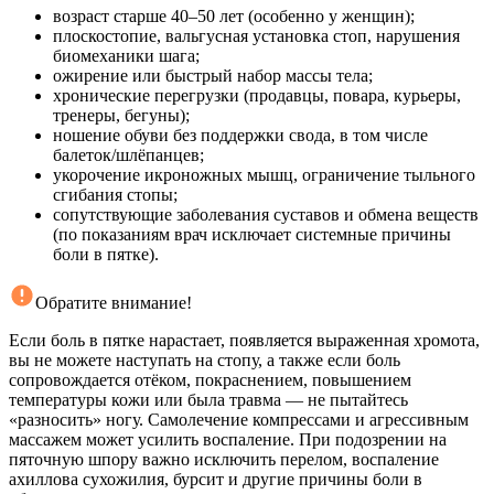
возраст старше 40–50 лет (особенно у женщин);
плоскостопие, вальгусная установка стоп, нарушения
биомеханики шага;
ожирение или быстрый набор массы тела;
хронические перегрузки (продавцы, повара, курьеры,
тренеры, бегуны);
ношение обуви без поддержки свода, в том числе
балеток/шлёпанцев;
укорочение икроножных мышц, ограничение тыльного
сгибания стопы;
сопутствующие заболевания суставов и обмена веществ
(по показаниям врач исключает системные причины
боли в пятке).
Обратите внимание!
Если боль в пятке нарастает, появляется выраженная хромота,
вы не можете наступать на стопу, а также если боль
сопровождается отёком, покраснением, повышением
температуры кожи или была травма — не пытайтесь
«разносить» ногу. Самолечение компрессами и агрессивным
массажем может усилить воспаление. При подозрении на
пяточную шпору важно исключить перелом, воспаление
ахиллова сухожилия, бурсит и другие причины боли в