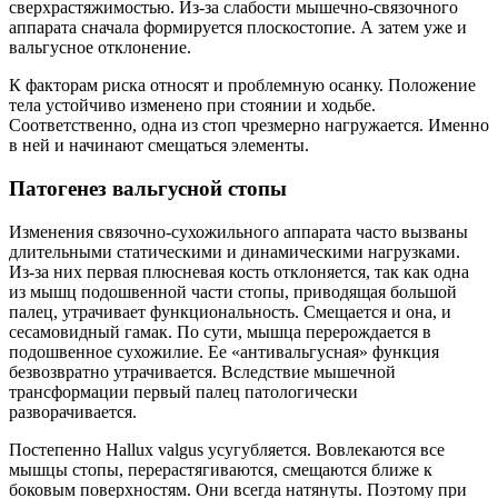
сверхрастяжимостью. Из-за слабости мышечно-связочного
аппарата сначала формируется плоскостопие. А затем уже и
вальгусное отклонение.
К факторам риска относят и проблемную осанку. Положение
тела устойчиво изменено при стоянии и ходьбе.
Соответственно, одна из стоп чрезмерно нагружается. Именно
в ней и начинают смещаться элементы.
Патогенез вальгусной стопы
Изменения связочно-сухожильного аппарата часто вызваны
длительными статическими и динамическими нагрузками.
Из-за них первая плюсневая кость отклоняется, так как одна
из мышц подошвенной части стопы, приводящая большой
палец, утрачивает функциональность. Смещается и она, и
сесамовидный гамак. По сути, мышца перерождается в
подошвенное сухожилие. Ее «антивальгусная» функция
безвозвратно утрачивается. Вследствие мышечной
трансформации первый палец патологически
разворачивается.
Постепенно Hallux valgus усугубляется. Вовлекаются все
мышцы стопы, перерастягиваются, смещаются ближе к
боковым поверхностям. Они всегда натянуты. Поэтому при