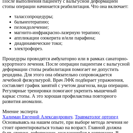
После выполнения пациенту с вальгусной деформацией
стопы операции начинается реабилитация. Что она включает:
талассопроцедуры;
бальнеотерапию;
пелоидолечение;
магнито-инфракрасно-лазерную терапию;
аппликации озокерита и/или парафина;
диадинамические токи;
электрофорез.
Процедуры проводятся амбулаторно или в рамках санаторно-
курортного лечения. После операции пациентам с вальгусной
деформации стопы реабилитация помогает не допустить
рецидива. Для этого она обязательно сопровождается
лечебной физкультурой. Врач ЛФК подбирает упражнения,
составляет график занятий с учетом диагноза, вида операции.
Регулярные тренировки помогают укрепить мышечный
каркас стопы. А это хорошая профилактика повторного
развития аномалии.
Мнение эксперта
Халиман Евгений Александрович
.
Травматолог ортопед
Основываясь на нашем опыте, при выборе метода лечения не
стоит ориентироваться только на возраст. Главной должна
быть степень деформации, нуждающейся в коррекции. В