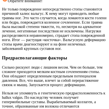
Обратите внимание!
Не только повреждение непосредственно стопы становится
причиной халюс вальгус. К нему могут приводить любые
травмы ног. Это часто случается, когда ломаются кости голени
или бедра, повреждается коленное сочленение. Если травма
была высокой степени тяжести, то, несмотря на адекватное
лечение, негативные последствия не исключены. Нагрузки
распределяются неравномерно, страдает стопа поврежденной
ноги. Итог — растущая «косточка». Вальгусную деформацию
стопы врачи диагностируют и на фоне нелеченых
заболеваний крупных суставов ног.
Предрасполагающие факторы
Сильно рискуют люди с лишним весом. Чем он больше, тем
сложнее приходится мелким костным сочленениям стопы.
Они обладают определенным предельным потенциалом
давления. Все, что выше, влечет за собой перерастяжение
связок и мышц. Запускается процесс деформации.
Нельзя не упомянуть и генетическую предрасположенность к
hallux valgus. По наследству человек получает
гипермобильные суставы. Вырабатываемый коллаген, а
точнее, образованные им волокна отличаются