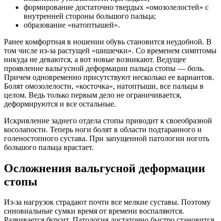
формирование достаточно твердых «омозолелостей» с
внутренней стороны большого пальца;
образование «натоптышей».
Ранее комфортная в ношении обувь становится неудобной. В
том числе из-за растущей «шишечки». Со временем симптомы
никуда не деваются, а вот новые возникают. Ведущее
проявление вальгусной деформации пальца стопы — боль.
Причем одновременно присутствуют несколько ее вариантов.
Болят омозолелости, «косточка», натоптыши, все пальцы в
целом. Ведь только первым дело не ограничивается,
деформируются и все остальные.
Искривление заднего отдела стопы приводит к своеобразной
косолапости. Теперь ноги болят в области подтаранного и
голеностопного сустава. При запущенной патологии ноготь
большого пальца врастает.
Осложнения вальгусной деформации
стопы
Из-за нагрузок страдают почти все мелкие суставы. Поэтому
синовиальные сумки время от времени воспаляются.
Развивается бурсит. Патология достаточно быстро становится