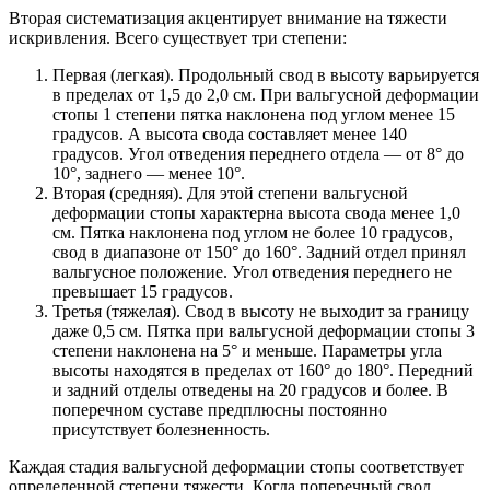
Вторая систематизация акцентирует внимание на тяжести
искривления. Всего существует три степени:
Первая (легкая). Продольный свод в высоту варьируется
в пределах от 1,5 до 2,0 см. При вальгусной деформации
стопы 1 степени пятка наклонена под углом менее 15
градусов. А высота свода составляет менее 140
градусов. Угол отведения переднего отдела — от 8° до
10°, заднего — менее 10°.
Вторая (средняя). Для этой степени вальгусной
деформации стопы характерна высота свода менее 1,0
см. Пятка наклонена под углом не более 10 градусов,
свод в диапазоне от 150° до 160°. Задний отдел принял
вальгусное положение. Угол отведения переднего не
превышает 15 градусов.
Третья (тяжелая). Свод в высоту не выходит за границу
даже 0,5 см. Пятка при вальгусной деформации стопы 3
степени наклонена на 5° и меньше. Параметры угла
высоты находятся в пределах от 160° до 180°. Передний
и задний отделы отведены на 20 градусов и более. В
поперечном суставе предплюсны постоянно
присутствует болезненность.
Каждая стадия вальгусной деформации стопы соответствует
определенной степени тяжести. Когда поперечный свод