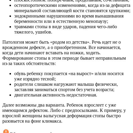
остеопоротическими изменениями, когда из-за дефицита
минеральной составляющей кости становятся хрупкими;
эндокринными нарушениями во время вынашивания
беременности или в естественную менопаузу;
травмами стопы в виде ударов, падения чего-либо
тяжелого, ушибов.
Патология может быть «родом из детства». Речь идет не о
врожденном дефекте, а о приобретенном. Все начинается,
когда дети начинают вставать на ножки, ходить.
Формирование стопы в этом периоде бывает неправильным
из-за таких обстоятельств:
обувь ребенку покупается «на вырост» и/или носится
уже изрядно тесной;
родители слишком нагружают малыша физически,
заставляя заниматься спортом без учета возраста;
двигательная активность недостаточная.
Далее возможны два варианта. Ребенок взрослеет с уже
имеющимся дефектом. Либо с предпосылками. К примеру, у
взрослой женщины вальгусная деформация стопы быстро
разовьется на фоне климакса.