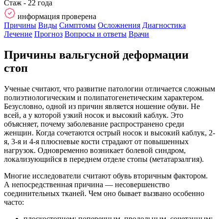
Стаж - 22 года
информация проверена
Причины
Виды
Симптомы
Осложнения
Диагностика
Лечение
Прогноз
Вопросы и ответы
Врачи
Причины вальгусной деформации
стоп
Ученые считают, что развитие патологии отличается сложным
полиэтиологическим и полипатогенетическим характером.
Безусловно, одной из причин является ношение обуви. Не
всей, а у которой узкий носок и высокий каблук. Это
объясняет, почему заболевание распространено среди
женщин. Когда сочетаются острый носок и высокий каблук, 2-
я, 3-я и 4-я плюсневые кости страдают от повышенных
нагрузок. Одновременно возникает болевой синдром,
локализующийся в переднем отделе стопы (метатарзалгия).
Многие исследователи считают обувь вторичным фактором.
А непосредственная причина — несовершенство
соединительных тканей. Чем оно бывает вызвано особенно
часто:
плоскостопием: поперечным, продольным, сочетанным;