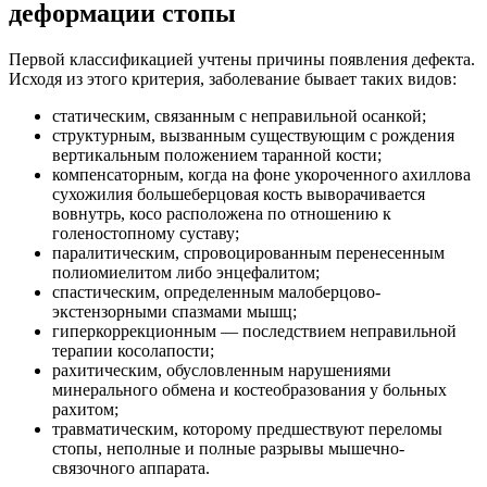
деформации стопы
Первой классификацией учтены причины появления дефекта.
Исходя из этого критерия, заболевание бывает таких видов:
статическим, связанным с неправильной осанкой;
структурным, вызванным существующим с рождения
вертикальным положением таранной кости;
компенсаторным, когда на фоне укороченного ахиллова
сухожилия большеберцовая кость выворачивается
вовнутрь, косо расположена по отношению к
голеностопному суставу;
паралитическим, спровоцированным перенесенным
полиомиелитом либо энцефалитом;
спастическим, определенным малоберцово-
экстензорными спазмами мышц;
гиперкоррекционным — последствием неправильной
терапии косолапости;
рахитическим, обусловленным нарушениями
минерального обмена и костеобразования у больных
рахитом;
травматическим, которому предшествуют переломы
стопы, неполные и полные разрывы мышечно-
связочного аппарата.