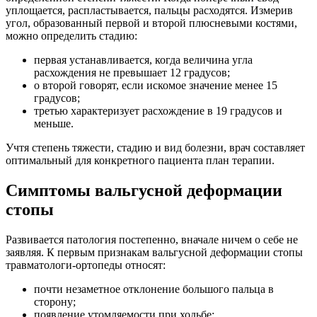
уплощается, распластывается, пальцы расходятся. Измерив
угол, образованный первой и второй плюсневыми костями,
можно определить стадию:
первая устанавливается, когда величина угла
расхождения не превышает 12 градусов;
о второй говорят, если искомое значение менее 15
градусов;
третью характеризует расхождение в 19 градусов и
меньше.
Учтя степень тяжести, стадию и вид болезни, врач составляет
оптимальный для конкретного пациента план терапии.
Симптомы вальгусной деформации
стопы
Развивается патология постепенно, вначале ничем о себе не
заявляя. К первым признакам вальгусной деформации стопы
травматологи-ортопеды относят:
почти незаметное отклонение большого пальца в
сторону;
появление утомляемости при ходьбе;