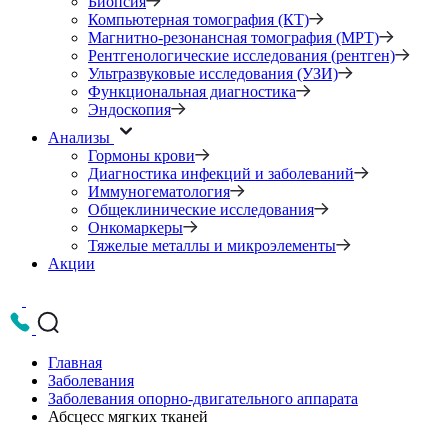
Биопсия
Компьютерная томография (КТ)
Магнитно-резонансная томография (МРТ)
Рентгенологические исследования (рентген)
Ультразвуковые исследования (УЗИ)
Функциональная диагностика
Эндоскопия
Анализы
Гормоны крови
Диагностика инфекций и заболеваний
Иммуногематология
Общеклинические исследования
Онкомаркеры
Тяжелые металлы и микроэлементы
Акции
Главная
Заболевания
Заболевания опорно-двигательного аппарата
Абсцесс мягких тканей