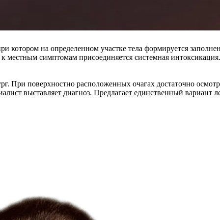
 при котором на определенном участке тела формируется заполне
я, к местным симптомам присоединяется системная интоксикаци
рг. При поверхностно расположенных очагах достаточно осмотр
алист выставляет диагноз. Предлагает единственный вариант ле