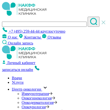
+7 (495) 259-44-44
круглосуточно
О нас
Контакты
Отзывы
Онлайн запись
Личный кабинет
записаться онлайн
Врачи
Услуги
Центр онкологии
Иммунотерапия
Онкогинекология
Онкодерматология
Онкоурология