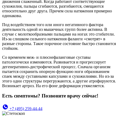
движения слаженный. Когда работают соответствующие
сухожилия, пальцы сгибаются, разгибаются, смещаются
относительно друг друга. Причем сила натяжения примерно
одинакова.
Под воздействием того или иного негативного фактора
деятельность одной из мышечных групп более активна. В
случае с молоткообразными пальцами на ногах это сгибатели.
Из-за слишком сильного натяжения фаланги «смотрят» в
разные стороны. Такое порочное состояние быстро становится
стойким.
Со временем меж- и плюснефаланговые суставы
патологически изменяются. Развивается и прогрессирует
дегенеративно-дистрофический процесс. Сначала организм
пытается сохранить опорную функцию ноги образованием
спаек между суставными капсулами и сухожилиями. Но из-за
этого одни структуры перегружаются, а другие атрофируются.
Возникает артроз. На его фоне деформация утяжеляется.
Есть симптомы? Позвоните врачу сейчас!
+7 (495) 259-44-44