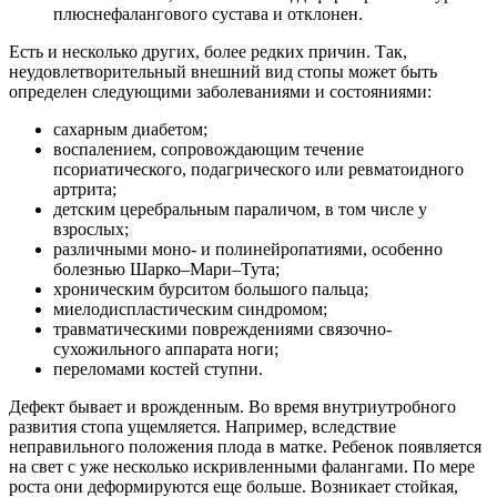
плюснефалангового сустава и отклонен.
Есть и несколько других, более редких причин. Так,
неудовлетворительный внешний вид стопы может быть
определен следующими заболеваниями и состояниями:
сахарным диабетом;
воспалением, сопровождающим течение
псориатического, подагрического или ревматоидного
артрита;
детским церебральным параличом, в том числе у
взрослых;
различными моно- и полинейропатиями, особенно
болезнью Шарко–Мари–Тута;
хроническим бурситом большого пальца;
миелодиспластическим синдромом;
травматическими повреждениями связочно-
сухожильного аппарата ноги;
переломами костей ступни.
Дефект бывает и врожденным. Во время внутриутробного
развития стопа ущемляется. Например, вследствие
неправильного положения плода в матке. Ребенок появляется
на свет с уже несколько искривленными фалангами. По мере
роста они деформируются еще больше. Возникает стойкая,