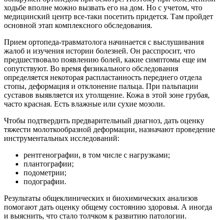
ходьбе вполне можно вызвать его на дом. Но с учетом, что
медицинский центр все-таки посетить придется. Там пройдет
основной этап комплексного обследования.
Прием ортопеда-травматолога начинается с выслушивания
жалоб и изучения истории болезней. Он расспросит, что
предшествовало появлению болей, какие симптомы еще им
сопутствуют. Во время физикального обследования
определяется некоторая распластанность переднего отдела
стопы, деформация и отклонение пальца. При пальпации
суставов выявляется их утолщение. Кожа в этой зоне грубая,
часто красная. Есть влажные или сухие мозоли.
Чтобы подтвердить предварительный диагноз, дать оценку
тяжести молоткообразной деформации, назначают проведение
инструментальных исследований:
рентгенографии, в том числе с нагрузками;
плантографии;
подометрии;
подографии.
Результаты общеклинических и биохимических анализов
помогают дать оценку общему состоянию здоровья. А иногда
и выяснить, что стало толчком к развитию патологии.