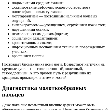
подвывихами средних фаланг;
формирование деформирующего остеоартроза
плюснефаланговых суставов;
метатарзалгией — постоянным наличием болевых
ощущений;
гиперкератозом — утолщением, огрубением кожи стоп;
нарушениями осанки;
психологическим дискомфортом;
социальной дезадаптацией;
кровоточащими язвами;
инфекционным воспалением тканей на поврежденных
участках;
врастанием ногтей.
Пострадает биомеханика всей ноги. Возрастают нагрузки на
крупные суставы — голеностопный, коленный,
тазобедренный. А это прямой путь к разрушению их
хрящевых прокладок, а затем и костей.
Диагностика молоткообразных
пальцев
Даже пока еще незаметный внешне дефект может быть
обнаружен ортопедом при осмотре. Поэтому при болезненной