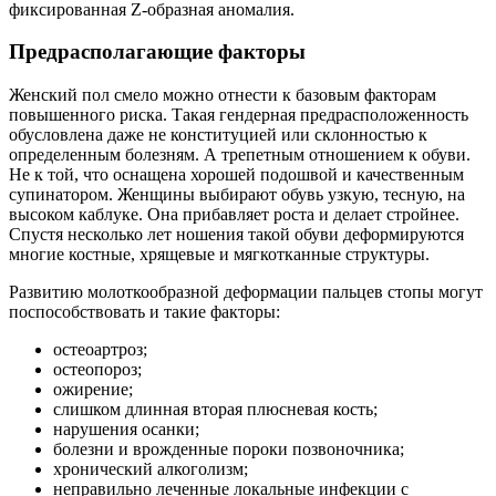
фиксированная Z-образная аномалия.
Предрасполагающие факторы
Женский пол смело можно отнести к базовым факторам
повышенного риска. Такая гендерная предрасположенность
обусловлена даже не конституцией или склонностью к
определенным болезням. А трепетным отношением к обуви.
Не к той, что оснащена хорошей подошвой и качественным
супинатором. Женщины выбирают обувь узкую, тесную, на
высоком каблуке. Она прибавляет роста и делает стройнее.
Спустя несколько лет ношения такой обуви деформируются
многие костные, хрящевые и мягкотканные структуры.
Развитию молоткообразной деформации пальцев стопы могут
поспособствовать и такие факторы:
остеоартроз;
остеопороз;
ожирение;
слишком длинная вторая плюсневая кость;
нарушения осанки;
болезни и врожденные пороки позвоночника;
хронический алкоголизм;
неправильно леченные локальные инфекции с