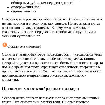
обширным рубцовым перерождением;
отморожения ног;
сирингомиелия.
С возрастом вероятность заболеть растет. Связки и сухожилия
не так прочны и эластичны, как раньше. Притормаживаются
восстановительные процессы. К тому же в пожилом и
старческом возрасте нередко есть проблемы с крупными и
мелкими суставами ног.
Обратите внимание!
Один из главных факторов-провокаторов — неблагополучная
в этом отношении генетика. Ребенок наследует мутацию,
которой определена врожденная слабость связочного аппарата
ног. Со временем стопа утрачивает способность удержания в
правильном положении. Ученые связывают слабость связок с
производством неправильного «сверхрастяжимого»
коллагена.
Патогенез молоткообразных пальцев
Человек легко двигает пальцами ног за счет двух мышечных
групп. Это сгибатели и разгибатели. В норме процесс