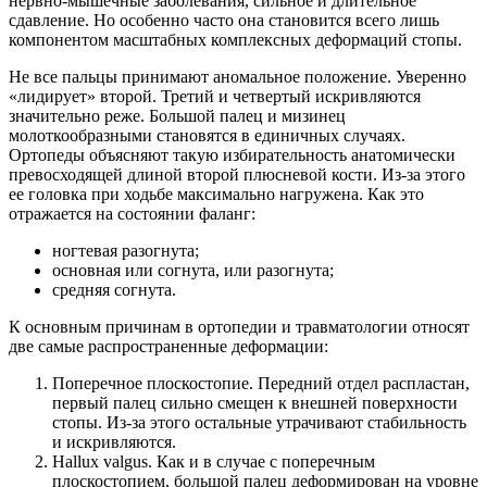
нервно-мышечные заболевания, сильное и длительное
сдавление. Но особенно часто она становится всего лишь
компонентом масштабных комплексных деформаций стопы.
Не все пальцы принимают аномальное положение. Уверенно
«лидирует» второй. Третий и четвертый искривляются
значительно реже. Большой палец и мизинец
молоткообразными становятся в единичных случаях.
Ортопеды объясняют такую избирательность анатомически
превосходящей длиной второй плюсневой кости. Из-за этого
ее головка при ходьбе максимально нагружена. Как это
отражается на состоянии фаланг:
ногтевая разогнута;
основная или согнута, или разогнута;
средняя согнута.
К основным причинам в ортопедии и травматологии относят
две самые распространенные деформации:
Поперечное плоскостопие. Передний отдел распластан,
первый палец сильно смещен к внешней поверхности
стопы. Из-за этого остальные утрачивают стабильность
и искривляются.
Hallux valgus. Как и в случае с поперечным
плоскостопием, большой палец деформирован на уровне