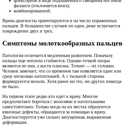
флексорной в виде подошвенного смещения ногтевой
фаланги (отклоняется вниз);
комбинированной.
Врачи-диагносты ориентируются и на число пораженных
пальцев. В большинстве случаев он один, реже встречается
повреждение двух и трех.
Симптомы молоткообразных пальцев
Патология отличается медленным развитием. Поначалу
пальцы еще неплохо сгибаются. Однако точкой опоры
являются не они, а кости плюсны. Точнее — их головки.
Человек замечает, что со временем там появляется один или
сразу несколько натоптышей. А с тыльной стороны
формируются мозоли. Хотя ранее ни тех, ни других никогда
не было.
На первом этапе редко кто идет к врачу. Многие
предпочитают бороться с мозолями и натоптышами
самостоятельно. Только когда на их местах образуются
язвенные дефекты, обращаются за помощью к врачу.
Диагностируется уже сильно запущенная, выраженная
деформация.