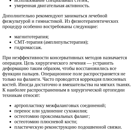
использование специальных стелек;
умеренная двигательная активность.
Дополнительно рекомендуют заниматься лечебной
физкультурой и гимнастикой. Из физиотерапевтических
процедур особенно востребованы следующие:
магнитотерапия;
СМТ-терапия (амплипульстерапия);
гидромассаж.
При неэффективности консервативных методов назначается
операция. Цель хирургического лечения — устранить
деформацию таким образом, чтобы восстановились все
функции пальцев. Операционное поле распространяется не
только на фаланги. Часто проводится коррекция плюсневых
костей. Иногда достаточно и вмешательства на мягких тканях.
К наиболее распространенным в хирургической ортопедии
техникам относят:
артропластику межфаланговых соединений;
перенос или удлинение сухожилия;
остеотомию проксимальных фаланг;
остеотомию плюсневой кости;
пластическую реконструкцию подошвенной связки.