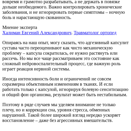
вовремя и грамотно разрабатывать, а не держать в повязке
дольше необходимого. Важно контролировать хронические
заболевания, и не игнорировать первые симптомы – ночную
боль и нарастающую скованность.
Мнение эксперта
Халиман Евгений Александрович
.
Травматолог ортопед
Опираясь на наш опыт, могу сказать, что адгезивный капсулит
сустава часто переоценивают как чисто механическую
проблему – капсула сократилась, ее нужно растянуть или
рассечь. Но мы все чаще рассматриваем это состояние как
сложный нейровоспалительный процесс, где важную роль
играет реакция нервной системы.
Иногда интенсивность боли и ограничений не совсем
соразмерна объективным изменениям в тканях. И если
работать только с капсулой, игнорируя болевую сенситизацию
и общий фон организма, результат может быть нестабильным.
Поэтому в ряде случаев мы уделяем внимание не только
плечу, но и коррекции сна, уровня стресса, обменных
нарушений. Такой более широкий взгляд нередко ускоряет
восстановление – даже без агрессивных вмешательств.