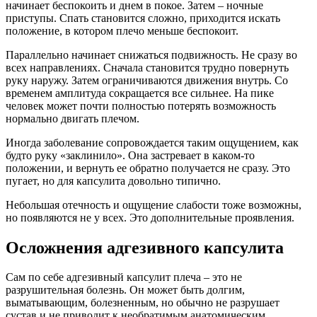
начинает беспокоить и днем в покое. Затем – ночные
приступы. Спать становится сложно, приходится искать
положение, в котором плечо меньше беспокоит.
Параллельно начинает снижаться подвижность. Не сразу во
всех направлениях. Сначала становится трудно повернуть
руку наружу. Затем ограничиваются движения внутрь. Со
временем амплитуда сокращается все сильнее. На пике
человек может почти полностью потерять возможность
нормально двигать плечом.
Иногда заболевание сопровождается таким ощущением, как
будто руку «заклинило». Она застревает в каком-то
положении, и вернуть ее обратно получается не сразу. Это
пугает, но для капсулита довольно типично.
Небольшая отечность и ощущение слабости тоже возможны,
но появляются не у всех. Это дополнительные проявления.
Осложнения адгезивного капсулита
Сам по себе адгезивный капсулит плеча – это не
разрушительная болезнь. Он может быть долгим,
выматывающим, болезненным, но обычно не разрушает
сустав и не приводит к необратимым анатомическим