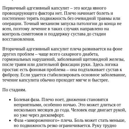
Первичный адгезивный капсулит – это когда явного
провоцирующего фактора нет. Плечо начинает болеть и
постепенно терять подвижность без очевидной травмы или
операции. Точный механизм запуска патологии до конца не
ясен, поэтому лечение в таких случаях направлено на
контроль симптомов и поддержку сустава до стадии
восстановления.
Вторичный адгезивный капсулит плеча развивается на фоне
других проблем – чаще всего сахарного диабета,
гормональных нарушений, заболеваний щитовидной железы,
после травм или длительной фиксации руки. Здесь логика
простая: есть фоновая проблема – она подталкивает сустав к
фиброзу. Если удается стабилизировать основное заболевание,
течение капсулита обычно проходит мягче и быстрее.
По стадиям.
Болевая фаза. Плечо ноет, движения становятся
неприятными, особенно ночью. Это может длиться от
нескольких месяцев до года. Человек еще двигает рукой,
но уже через дискомфорт.
Фаза «замороженного» плеча. Боль может стать меньше,
но подвижность резко ограничивается. Руку трудно