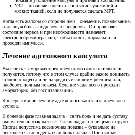
показать утолщение капсулы и признаки воспаления.
УЗИ – позволяет оценить состояние сухожилий и
мягких тканей, если не получается сделать МРТ.
Когда есть жалобы со стороны шеи – онемение, покалывание,
отдающая боль – подключают невролога. Он проверяет
состояние нервов и при необходимости назначает
электронейромиографию, чтобы понять, нормально ли
проходят импульсы.
Лечение адгезивного капсулита
Вылечить «замороженное» плечо дома самостоятельно не
получится, потому что в этом случае крайне важно понимать
стадию процесса и не навредить излишним рвением или,
наоборот, полным покоем. Лечение чаще всего проходит
амбулаторно, без госпитализации.
Консервативное лечение адгезивного капсулита плечевого
сустава.
В болевой фазе главная задача – снять боль и не дать суставу
окончательно «закрыться». Плечо щадят, но не цементируют.
Иногда допустима косыночная повязка – буквально на
несколько часов в день, если боль сильная. Постоянная