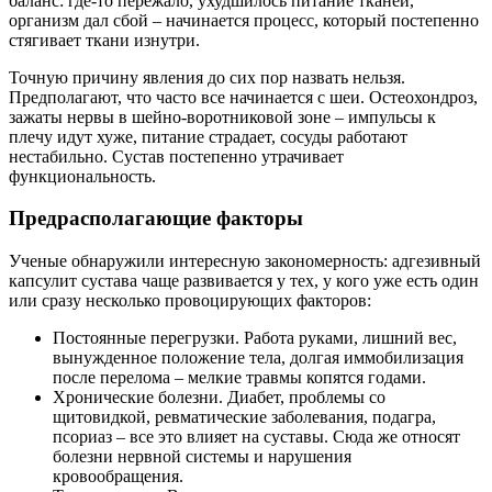
баланс: где-то пережало, ухудшилось питание тканей,
организм дал сбой – начинается процесс, который постепенно
стягивает ткани изнутри.
Точную причину явления до сих пор назвать нельзя.
Предполагают, что часто все начинается с шеи. Остеохондроз,
зажаты нервы в шейно-воротниковой зоне – импульсы к
плечу идут хуже, питание страдает, сосуды работают
нестабильно. Сустав постепенно утрачивает
функциональность.
Предрасполагающие факторы
Ученые обнаружили интересную закономерность: адгезивный
капсулит сустава чаще развивается у тех, у кого уже есть один
или сразу несколько провоцирующих факторов:
Постоянные перегрузки. Работа руками, лишний вес,
вынужденное положение тела, долгая иммобилизация
после перелома – мелкие травмы копятся годами.
Хронические болезни. Диабет, проблемы со
щитовидкой, ревматические заболевания, подагра,
псориаз – все это влияет на суставы. Сюда же относят
болезни нервной системы и нарушения
кровообращения.