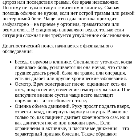
артроз или последствия травмы, без врача невозможно.
Поэтому не нужно тянуть с визитом в клинику. Скорая
помощь обычно не нужна, если нет острой травмы или резкой
нестерпимой боли. Чаще всего диагностика проходит
амбулаторно – на приеме у ортопеда, травматолога или
ревматолога. В стационар направляют редко, только если
ситуация сложная или требуется углубленное обследование.
Диагностический поиск начинается с физикального
обследования:
Беседа с врачом в клинике. Специалист уточняет, когда
появилась боль, усиливается ли она ночью, что стало
труднее делать рукой, была ли травма или операция,
есть ли диабет или другие хронические заболевания.
Осмотр. Врач осматривает плечо, оценивает, есть ли
отек, покраснение, изменение температуры кожи. При
капсулите внешне сустав чаще всего выглядит
нормально – и это сбивает с толку.
Оценка объема движений. Руку просят поднять вверх,
отвести назад, повернуть наружу и внутрь. Важно не
только то, как пациент двигает конечностью сам, но и
как двигается плечо при помощи врача. Если
ограничены и активные, и пассивные движения – это
характерный признак болезни. Также обращают