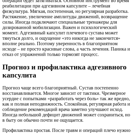
операции будет затягиваться. Основной инструмент во время
реабилитации при адгезивном капсулите – лечебная
физкультура. Мягкая, постепенная, но регулярная разработка.
Растяжение, увеличение амплитуды движений, возвращение
силы. Иногда подключают специальные тренажеры для
дозированной мобилизации. Важен и психологический
момент. Адгезивный капсулит плечевого сустава может
тянуться долго, и ощущение «это никогда не закончится»
вполне реально. Поэтому уверенность в благоприятном
исходе – не просто красивые слова, а часть лечения. Паника и
отказ от упражнений только тормозят процесс.
Прогноз и профилактика адгезивного
капсулита
Прогноз чаще всего благоприятный. Сустав постепенно
восстанавливается. Многое зависит от тактики. Чрезмерное
усердие с попытками «разработать через боль» так же вредно,
как и полная неподвижность. Спокойная, регулярная работа и
соблюдение рекомендаций врача заметно улучшают исход.
Иногда небольшой дефицит движений может сохраниться, но
в быту он обычно почти не ощущается.
Профилактика простая. После травм и операций плечо нужно