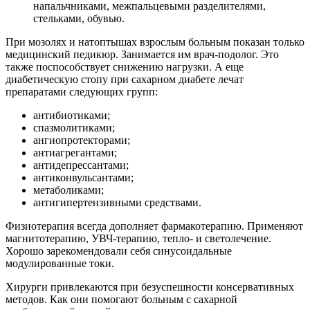
напальчниками, межпальцевыми разделителями,
стельками, обувью.
При мозолях и натоптышах взрослым больным показан только
медицинский педикюр. Занимается им врач-подолог. Это
также поспособствует снижению нагрузки. А еще
диабетическую стопу при сахарном диабете лечат
препаратами следующих групп:
антибиотиками;
спазмолитиками;
ангиопротекторами;
антиагрегантами;
антидепрессантами;
антиконвульсантами;
метаболиками;
антигипертензивными средствами.
Физиотерапия всегда дополняет фармакотерапию. Применяют
магнитотерапию, УВЧ-терапию, тепло- и светолечение.
Хорошо зарекомендовали себя синусоидальные
модулированные токи.
Хирурги привлекаются при безуспешности консервативных
методов. Как они помогают больным с сахарной