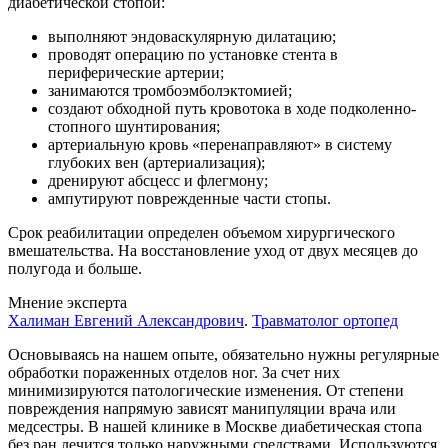
диабетической стопой:
выполняют эндоваскулярную дилатацию;
проводят операцию по установке стента в
периферические артерии;
занимаются тромбоэмболэктомией;
создают обходной путь кровотока в ходе подколенно-
стопного шунтирования;
артериальную кровь «перенаправляют» в систему
глубоких вен (артериализация);
дренируют абсцесс и флегмону;
ампутируют поврежденные части стопы.
Срок реабилитации определен объемом хирургического
вмешательства. На восстановление уход от двух месяцев до
полугода и больше.
Мнение эксперта
Халиман Евгений Александрович
.
Травматолог ортопед
Основываясь на нашем опыте, обязательно нужны регулярные
обработки пораженных отделов ног. За счет них
минимизируются патологические изменения. От степени
повреждения напрямую зависят манипуляции врача или
медсестры. В нашей клинике в Москве диабетическая стопа
без ран лечится только наружными средствами. Используются