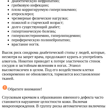
диабетическую нефропатию;
грибковую инфекцию;
плохо корригируемую гипергликемию;
атеросклероз;
чрезмерные физические нагрузки;
пожилой и старческий возраст;
долго существующий диабет;
гипертоническую болезнь;
гиперхолестеринемию, гиперлипидемию;
периферическую полинейропатию;
врастание ногтя.
Высок риск синдрома диабетической стопы у людей, которые,
несмотря на запрет врача, продолжают курить и употреблять
алкоголь. Никотин приводит к потере эластичности стенок
сосудов и застойным явлениям в ногах. Этанол
высокотоксичен в целом. Под его воздействием клетки
своевременно не обновляются, тормозится восстановление
тканей.
Обратите внимание!
Спусковым крючком к образованию язвенного дефекта часто
становится нарушение целостности кожи. Включая
микроповреждения. В группу риска автоматически включены