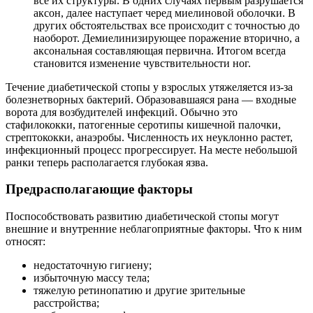
все их структуры. В одних случаях первым разрушается
аксон, далее наступает черед миелиновой оболочки. В
других обстоятельствах все происходит с точностью до
наоборот. Демиелинизирующее поражение вторично, а
аксональная составляющая первична. Итогом всегда
становится изменение чувствительности ног.
Течение диабетической стопы у взрослых утяжеляется из-за
болезнетворных бактерий. Образовавшаяся рана — входные
ворота для возбудителей инфекций. Обычно это
стафилококки, патогенные серотипы кишечной палочки,
стрептококки, анаэробы. Численность их неуклонно растет,
инфекционный процесс прогрессирует. На месте небольшой
ранки теперь располагается глубокая язва.
Предрасполагающие факторы
Поспособствовать развитию диабетической стопы могут
внешние и внутренние неблагоприятные факторы. Что к ним
относят:
недостаточную гигиену;
избыточную массу тела;
тяжелую ретинопатию и другие зрительные
расстройства;