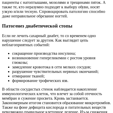
пациенты с натоптышами, мозолями и трещинами пяток. А
также те, кто неразумно подходят к выбору обуви, носят
узкую и/или тесную. Спровоцировать патологию способно
даже неправильное обрезание ногтей.
Патогенез диабетической стопы
Если не лечить сахарный диабет, то со временем одно
нарушение следует за другим. Как выглядит цепь
неблагоприятных событий:
сокращение производства инсулина;
возникновение гипергликемии с ростом уровня
глюкозы;
замедление кровотока в сети мелких сосудов;
разрушение чувствительных нервных окончаний;
отмирание тканей;
формирование трофических язв.
В области сосудистых стенок наблюдается накопление
иммунологических клеток, что влечет за собой отечность
мембран и сужение просвета. Кровь застаивается.
Закономерным итогом становится образование микротромбов.
Также на фоне дефицита кислорода и питательных веществ
невозможно правильное клеточное деление. Из-за снижения