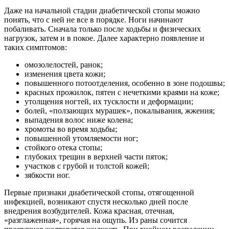
Даже на начальной стадии диабетической стопы можно
понять, что с ней не все в порядке. Ноги начинают
побаливать. Сначала только после ходьбы и физических
нагрузок, затем и в покое. Далее характерно появление и
таких симптомов:
омозолелостей, ранок;
изменения цвета кожи;
повышенного потоотделения, особенно в зоне подошвы;
красных прожилок, пятен с нечеткими краями на коже;
утолщения ногтей, их тусклости и деформации;
болей, «ползающих мурашек», покалывания, жжения;
выпадения волос ниже колена;
хромоты во время ходьбы;
повышенной утомляемости ног;
стойкого отека стопы;
глубоких трещин в верхней части пяток;
участков с грубой и толстой кожей;
зябкости ног.
Первые признаки диабетической стопы, отягощенной
инфекцией, возникают спустя несколько дней после
внедрения возбудителей. Кожа красная, отечная,
«разглаженная», горячая на ощупь. Из раны сочится