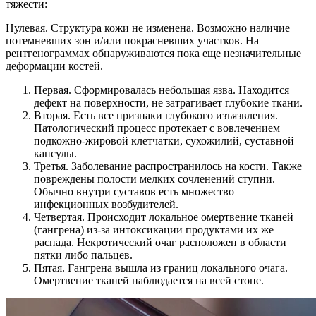
тяжести:
Нулевая. Структура кожи не изменена. Возможно наличие
потемневших зон и/или покрасневших участков. На
рентгенограммах обнаруживаются пока еще незначительные
деформации костей.
Первая. Сформировалась небольшая язва. Находится
дефект на поверхности, не затрагивает глубокие ткани.
Вторая. Есть все признаки глубокого изъязвления.
Патологический процесс протекает с вовлечением
подкожно-жировой клетчатки, сухожилий, суставной
капсулы.
Третья. Заболевание распространилось на кости. Также
повреждены полости мелких сочленений ступни.
Обычно внутри суставов есть множество
инфекционных возбудителей.
Четвертая. Происходит локальное омертвение тканей
(гангрена) из-за интоксикации продуктами их же
распада. Некротический очаг расположен в области
пятки либо пальцев.
Пятая. Гангрена вышла из границ локального очага.
Омертвение тканей наблюдается на всей стопе.