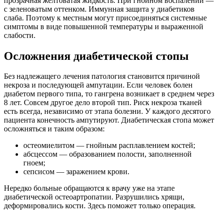
прозрачная желтоватая жидкость. При гнойном воспалении —
с зеленоватым оттенком. Иммунная защита у диабетиков
слаба. Поэтому к местным могут присоединяться системные
симптомы в виде повышенной температуры и выраженной
слабости.
Осложнения диабетической стопы
Без надлежащего лечения патология становится причиной
некроза и последующей ампутации. Если человек болен
диабетом первого типа, то гангрена возникает в среднем через
8 лет. Совсем другое дело второй тип. Риск некроза тканей
есть всегда, независимо от этапа болезни. У каждого десятого
пациента конечность ампутируют. Диабетическая стопа может
осложняться и таким образом:
остеомиелитом — гнойным расплавлением костей;
абсцессом — образованием полости, заполненной
гноем;
сепсисом — заражением крови.
Нередко больные обращаются к врачу уже на этапе
диабетической остеоартропатии. Разрушились хрящи,
деформировались кости. Здесь поможет только операция.