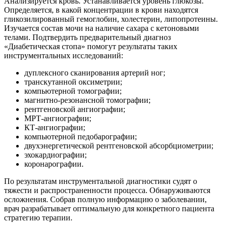
Анализируется кровь. Устанавливается уровень глюкозы.
Определяется, в какой концентрации в крови находятся
гликозилированный гемоглобин, холестерин, липопротеины.
Изучается состав мочи на наличие сахара с кетоновыми
телами. Подтвердить предварительный диагноз
«Диабетическая стопа» помогут результаты таких
инструментальных исследований:
дуплексного сканирования артерий ног;
транскутанной оксиметрии;
компьютерной томографии;
магнитно-резонансной томографии;
рентгеновской ангиографии;
МРТ-ангиографии;
КТ-ангиографии;
компьютерной педобарографии;
двухэнергетической рентгеновской абсорбциометрии;
эхокардиографии;
коронарографии.
По результатам инструментальной диагностики судят о
тяжести и распространенности процесса. Обнаруживаются
осложнения. Собрав полную информацию о заболевании,
врач разрабатывает оптимальную для конкретного пациента
стратегию терапии.