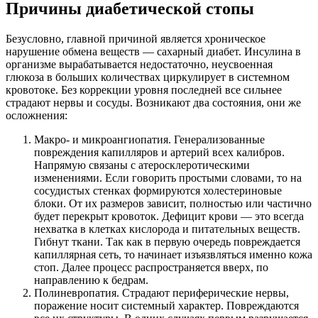
Причины диабетической стопы
Безусловно, главной причиной является хроническое
нарушение обмена веществ — сахарный диабет. Инсулина в
организме вырабатывается недостаточно, неусвоенная
глюкоза в больших количествах циркулирует в системном
кровотоке. Без коррекции уровня последней все сильнее
страдают нервы и сосуды. Возникают два состояния, они же
осложнения:
Макро- и микроангиопатия. Генерализованные
повреждения капилляров и артерий всех калибров.
Напрямую связаны с атеросклеротическими
изменениями. Если говорить простыми словами, то на
сосудистых стенках формируются холестериновые
блоки. От их размеров зависит, полностью или частично
будет перекрыт кровоток. Дефицит крови — это всегда
нехватка в клетках кислорода и питательных веществ.
Гибнут ткани. Так как в первую очередь повреждается
капиллярная сеть, то начинает изъязвляться именно кожа
стоп. Далее процесс распространяется вверх, по
направлению к бедрам.
Полиневропатия. Страдают периферические нервы,
поражение носит системный характер. Повреждаются