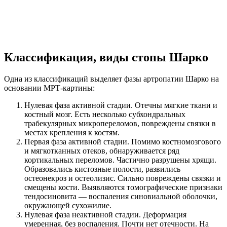
Классификация, виды стопы Шарко
Одна из классификаций выделяет фазы артропатии Шарко на
основании МРТ-картины:
Нулевая фаза активной стадии. Отечны мягкие ткани и
костный мозг. Есть несколько субхондральных
трабекулярных микропереломов, повреждены связки в
местах крепления к костям.
Первая фаза активной стадии. Помимо костномозгового
и мягкотканных отеков, обнаруживается ряд
кортикальных переломов. Частично разрушены хрящи.
Образовались кистозные полости, развились
остеонекроз и остеолизис. Сильно повреждены связки и
смещены кости. Выявляются томографические признаки
тендосиновита — воспаления синовиальной оболочки,
окружающей сухожилие.
Нулевая фаза неактивной стадии. Деформация
умеренная, без воспаления. Почти нет отечности. На