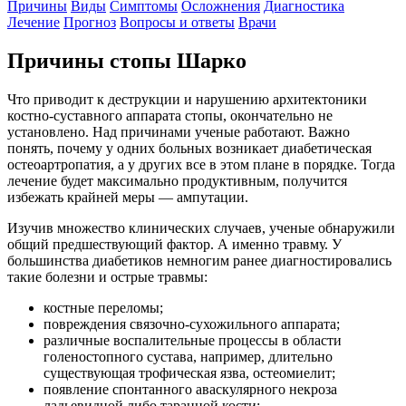
Причины
Виды
Симптомы
Осложнения
Диагностика
Лечение
Прогноз
Вопросы и ответы
Врачи
Причины стопы Шарко
Что приводит к деструкции и нарушению архитектоники
костно-суставного аппарата стопы, окончательно не
установлено. Над причинами ученые работают. Важно
понять, почему у одних больных возникает диабетическая
остеоартропатия, а у других все в этом плане в порядке. Тогда
лечение будет максимально продуктивным, получится
избежать крайней меры — ампутации.
Изучив множество клинических случаев, ученые обнаружили
общий предшествующий фактор. А именно травму. У
большинства диабетиков немногим ранее диагностировались
такие болезни и острые травмы:
костные переломы;
повреждения связочно-сухожильного аппарата;
различные воспалительные процессы в области
голеностопного сустава, например, длительно
существующая трофическая язва, остеомиелит;
появление спонтанного аваскулярного некроза
ладьевидной либо таранной кости;