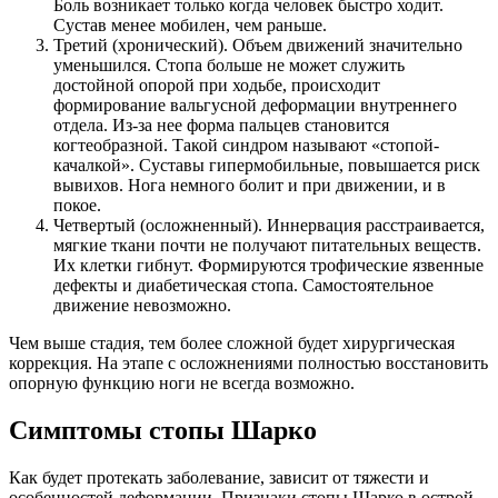
Боль возникает только когда человек быстро ходит.
Сустав менее мобилен, чем раньше.
Третий (хронический). Объем движений значительно
уменьшился. Стопа больше не может служить
достойной опорой при ходьбе, происходит
формирование вальгусной деформации внутреннего
отдела. Из-за нее форма пальцев становится
когтеобразной. Такой синдром называют «стопой-
качалкой». Суставы гипермобильные, повышается риск
вывихов. Нога немного болит и при движении, и в
покое.
Четвертый (осложненный). Иннервация расстраивается,
мягкие ткани почти не получают питательных веществ.
Их клетки гибнут. Формируются трофические язвенные
дефекты и диабетическая стопа. Самостоятельное
движение невозможно.
Чем выше стадия, тем более сложной будет хирургическая
коррекция. На этапе с осложнениями полностью восстановить
опорную функцию ноги не всегда возможно.
Симптомы стопы Шарко
Как будет протекать заболевание, зависит от тяжести и
особенностей деформации. Признаки стопы Шарко в острой