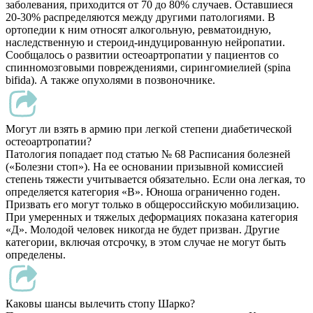
заболевания, приходится от 70 до 80% случаев. Оставшиеся
20-30% распределяются между другими патологиями. В
ортопедии к ним относят алкогольную, ревматоидную,
наследственную и стероид-индуцированную нейропатии.
Сообщалось о развитии остеоартропатии у пациентов со
спинномозговыми повреждениями, сирингомиелией (spina
bifida). А также опухолями в позвоночнике.
Могут ли взять в армию при легкой степени диабетической
остеоартропатии?
Патология попадает под статью № 68 Расписания болезней
(«Болезни стоп»). На ее основании призывной комиссией
степень тяжести учитывается обязательно. Если она легкая, то
определяется категория «В». Юноша ограниченно годен.
Призвать его могут только в общероссийскую мобилизацию.
При умеренных и тяжелых деформациях показана категория
«Д». Молодой человек никогда не будет призван. Другие
категории, включая отсрочку, в этом случае не могут быть
определены.
Каковы шансы вылечить стопу Шарко?