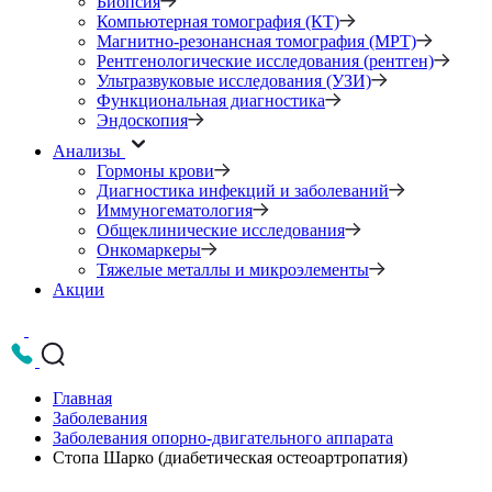
Биопсия
Компьютерная томография (КТ)
Магнитно-резонансная томография (МРТ)
Рентгенологические исследования (рентген)
Ультразвуковые исследования (УЗИ)
Функциональная диагностика
Эндоскопия
Анализы
Гормоны крови
Диагностика инфекций и заболеваний
Иммуногематология
Общеклинические исследования
Онкомаркеры
Тяжелые металлы и микроэлементы
Акции
Главная
Заболевания
Заболевания опорно-двигательного аппарата
Стопа Шарко (диабетическая остеоартропатия)