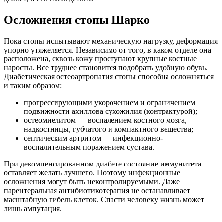
Осложнения стопы Шарко
Пока стопы испытывают механическую нагрузку, деформация
упорно утяжеляется. Независимо от того, в каком отделе она
расположена, сквозь кожу проступают крупные костные
наросты. Все труднее становится подобрать удобную обувь.
Диабетическая остеоартропатия стопы способна осложняться
и таким образом:
прогрессирующими укорочением и ограничением
подвижности ахиллова сухожилия (контрактурой);
остеомиелитом — воспалением костного мозга,
надкостницы, губчатого и компактного вещества;
септическим артритом — инфекционно-
воспалительным поражением сустава.
При декомпенсированном диабете состояние иммунитета
оставляет желать лучшего. Поэтому инфекционные
осложнения могут быть неконтролируемыми. Даже
парентеральная антибиотикотерапия не останавливает
масштабную гибель клеток. Спасти человеку жизнь может
лишь ампутация.