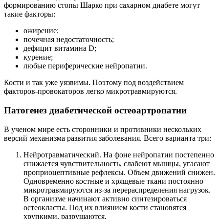
формированию стопы Шарко при сахарном диабете могут
такие факторы:
ожирение;
почечная недостаточность;
дефицит витамина D;
курение;
любые периферические нейропатии.
Кости и так уже уязвимы. Поэтому под воздействием
факторов-провокаторов легко микротравмируются.
Патогенез диабетической остеоартропатии
В ученом мире есть сторонники и противники нескольких
версий механизма развития заболевания. Всего варианта три:
Нейротравматический. На фоне нейропатии постепенно
снижается чувствительность, слабеют мышцы, угасают
проприоцептивные рефлексы. Объем движений снижен.
Одновременно костные и хрящевые ткани постоянно
микротравмируются из-за перераспределения нагрузок.
В организме начинают активно синтезироваться
остеокласты. Под их влиянием кости становятся
хрупкими, разрушаются.