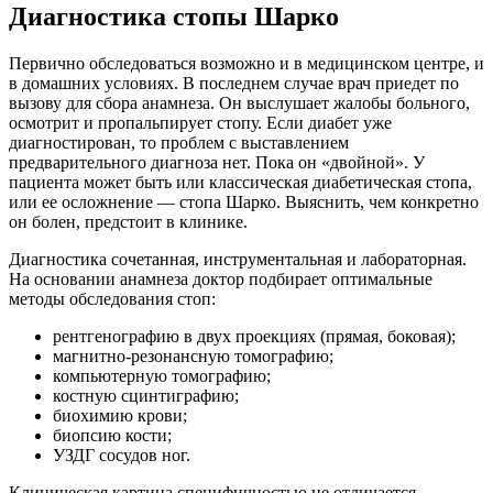
Диагностика стопы Шарко
Первично обследоваться возможно и в медицинском центре, и
в домашних условиях. В последнем случае врач приедет по
вызову для сбора анамнеза. Он выслушает жалобы больного,
осмотрит и пропальпирует стопу. Если диабет уже
диагностирован, то проблем с выставлением
предварительного диагноза нет. Пока он «двойной». У
пациента может быть или классическая диабетическая стопа,
или ее осложнение — стопа Шарко. Выяснить, чем конкретно
он болен, предстоит в клинике.
Диагностика сочетанная, инструментальная и лабораторная.
На основании анамнеза доктор подбирает оптимальные
методы обследования стоп:
рентгенографию в двух проекциях (прямая, боковая);
магнитно-резонансную томографию;
компьютерную томографию;
костную сцинтиграфию;
биохимию крови;
биопсию кости;
УЗДГ сосудов ног.
Клиническая картина специфичностью не отличается.