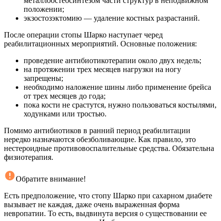
металлоостеосинтезом части структур в неподвижном
положении;
экзостозэктомию — удаление костных разрастаний.
После операции стопы Шарко наступает черед
реабилитационных мероприятий. Основные положения:
проведение антибиотикотерапии около двух недель;
на протяжении трех месяцев нагрузки на ногу
запрещены;
необходимо наложение шины либо применение брейса
от трех месяцев до года;
пока кости не срастутся, нужно пользоваться костылями,
ходунками или тростью.
Помимо антибиотиков в ранний период реабилитации
нередко назначаются обезболивающие. Как правило, это
нестероидные противовоспалительные средства. Обязательна
физиотерапия.
Обратите внимание!
Есть предположение, что стопу Шарко при сахарном диабете
вызывает не каждая, даже очень выраженная форма
невропатии. То есть, выдвинута версия о существовании ее