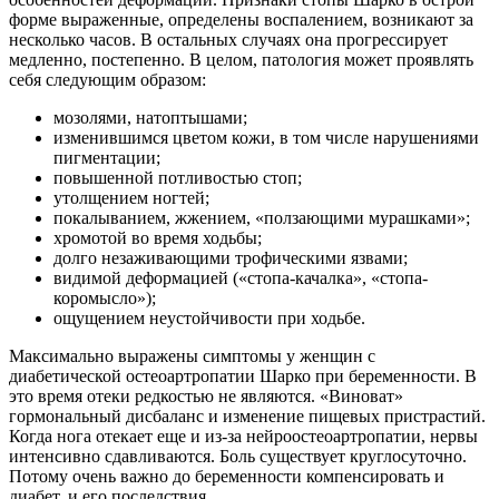
форме выраженные, определены воспалением, возникают за
несколько часов. В остальных случаях она прогрессирует
медленно, постепенно. В целом, патология может проявлять
себя следующим образом:
мозолями, натоптышами;
изменившимся цветом кожи, в том числе нарушениями
пигментации;
повышенной потливостью стоп;
утолщением ногтей;
покалыванием, жжением, «ползающими мурашками»;
хромотой во время ходьбы;
долго незаживающими трофическими язвами;
видимой деформацией («стопа-качалка», «стопа-
коромысло»);
ощущением неустойчивости при ходьбе.
Максимально выражены симптомы у женщин с
диабетической остеоартропатии Шарко при беременности. В
это время отеки редкостью не являются. «Виноват»
гормональный дисбаланс и изменение пищевых пристрастий.
Когда нога отекает еще и из-за нейроостеоартропатии, нервы
интенсивно сдавливаются. Боль существует круглосуточно.
Потому очень важно до беременности компенсировать и
диабет, и его последствия.