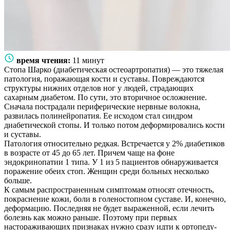
время чтения:
11 минут
Стопа Шарко (диабетическая остеоартропатия) — это тяжелая
патология, поражающая кости и суставы. Повреждаются
структуры нижних отделов ног у людей, страдающих
сахарным диабетом. По сути, это вторичное осложнение.
Сначала пострадали периферические нервные волокна,
развилась полинейропатия. Ее исходом стал синдром
диабетической стопы. И только потом деформировались кости
и суставы.
Патология относительно редкая. Встречается у 2% диабетиков
в возрасте от 45 до 65 лет. Причем чаще на фоне
эндокринопатии 1 типа. У 1 из 5 пациентов обнаруживается
поражение обеих стоп. Женщин среди больных несколько
больше.
К самым распространенным симптомам относят отечность,
покраснение кожи, боли в голеностопном суставе. И, конечно,
деформацию. Последняя не будет выраженной, если лечить
болезнь как можно раньше. Поэтому при первых
настораживающих признаках нужно сразу идти к ортопеду-