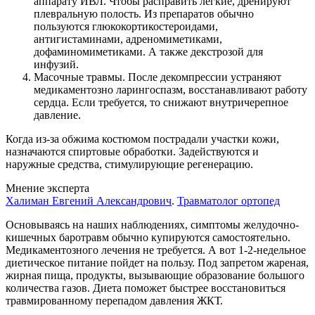
аппарату ИВЛ. Чтобы расправить легкие, дренируют
плевральную полость. Из препаратов обычно
пользуются глюкокортикостероидами,
антигистаминами, адреномиметиками,
дофаминомиметиками. А также декстрозой для
инфузий.
Масочные травмы. После декомпрессии устраняют
медикаментозно ларингоспазм, восстанавливают работу
сердца. Если требуется, то снижают внутричерепное
давление.
Когда из-за обжима костюмом пострадали участки кожи,
назначаются спиртовые обработки. Задействуются и
наружные средства, стимулирующие регенерацию.
Мнение эксперта
Халиман Евгений Александрович
.
Травматолог ортопед
Основываясь на наших наблюдениях, симптомы желудочно-
кишечных баротравм обычно купируются самостоятельно.
Медикаментозного лечения не требуется. А вот 1-2-недельное
диетическое питание пойдет на пользу. Под запретом жареная,
жирная пища, продукты, вызывающие образование большого
количества газов. Диета поможет быстрее восстановиться
травмированному перепадом давления ЖКТ.