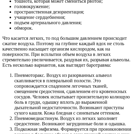
тошнота, которая может смениться рвотой;
головокружение;
пространственная дезориентация;
учащение сердцебиения;
подъем артериального давления;
обморок.
Что касается легких, то под большим давлением происходит
сжатие воздуха. Поэтому на глубине каждый вдох не столь
качественно насыщает организм кислородом, как на
поверхности. При всплытии объем воздуха в легких
стремительно увеличивается, раздувая их, разрывая альвеолы.
Есть несколько вариантов, как выглядит баротравма:
Пневмоторакс. Воздух из разорванных альвеол
скапливается в плевральной полости. Это
сопровождается спадением легочных тканей,
смещением средостения, сдавлением его кровеносных
сосудов. Человек испытывает пронзительную колющую
боль в груди, одышку вплоть до выраженной
дыхательной недостаточности. Возникают приступы
сухого кашля. Кожа бледная с синеватым оттенком.
Пневмомедиастинум. Воздух из легких заполняет
средостение. Возникают загрудинные боли и одышка.
Подкожная эмфизема. Формируется при проникновении