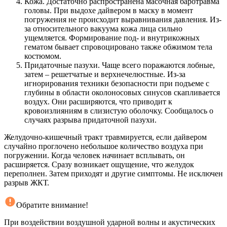
Кожа. Достаточно распространена масочная баротравма
головы. При выдохе дайвером в маску в момент
погружения не происходит выравнивания давления. Из-
за относительного вакуума кожа лица сильно
ущемляется. Формирование под- и внутрикожных
гематом бывает спровоцировано также обжимом тела
костюмом.
Придаточные пазухи. Чаще всего поражаются лобные,
затем – решетчатые и верхнечелюстные. Из-за
игнорирования техники безопасности при подъеме с
глубины в области околоносовых синусов скапливается
воздух. Они расширяются, что приводит к
кровоизлияниям в слизистую оболочку. Сообщалось о
случаях разрыва придаточной пазухи.
Желудочно-кишечный тракт травмируется, если дайвером
случайно проглочено небольшое количество воздуха при
погружении. Когда человек начинает всплывать, он
расширяется. Сразу возникает ощущение, что желудок
переполнен. Затем приходят и другие симптомы. Не исключен
разрыв ЖКТ.
Обратите внимание!
При воздействии воздушной ударной волны и акустических