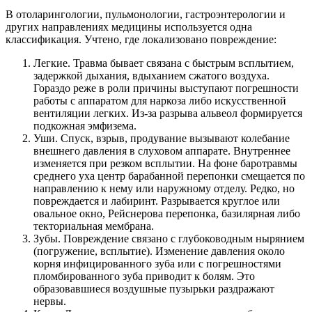
В отоларингологии, пульмонологии, гастроэнтерологии и
других направлениях медицины используется одна
классификация. Учтено, где локализовано повреждение:
Легкие. Травма бывает связана с быстрым всплытием,
задержкой дыхания, вдыханием сжатого воздуха.
Гораздо реже в роли причины выступают погрешности
работы с аппаратом для наркоза либо искусственной
вентиляции легких. Из-за разрыва альвеол формируется
подкожная эмфизема.
Уши. Спуск, взрыв, продувание вызывают колебание
внешнего давления в слуховом аппарате. Внутреннее
изменяется при резком всплытии. На фоне баротравмы
среднего уха центр барабанной перепонки смещается по
направлению к нему или наружному отделу. Редко, но
повреждается и лабиринт. Разрывается круглое или
овальное окно, Рейснерова перепонка, базилярная либо
текториальная мембрана.
Зубы. Повреждение связано с глубоководным нырянием
(погружение, всплытие). Изменение давления около
корня инфицированного зуба или с погрешностями
пломбированного зуба приводит к болям. Это
образовавшиеся воздушные пузырьки раздражают
нервы.