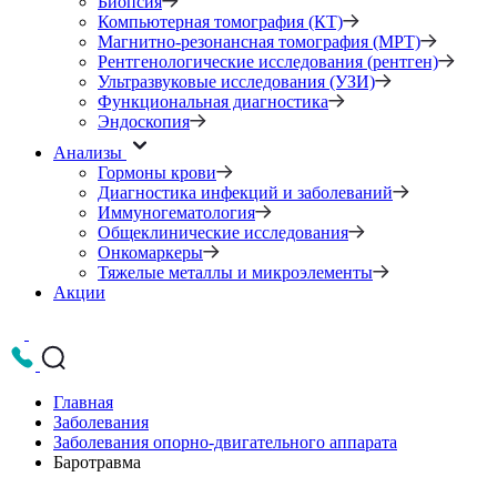
Биопсия
Компьютерная томография (КТ)
Магнитно-резонансная томография (МРТ)
Рентгенологические исследования (рентген)
Ультразвуковые исследования (УЗИ)
Функциональная диагностика
Эндоскопия
Анализы
Гормоны крови
Диагностика инфекций и заболеваний
Иммуногематология
Общеклинические исследования
Онкомаркеры
Тяжелые металлы и микроэлементы
Акции
Главная
Заболевания
Заболевания опорно-двигательного аппарата
Баротравма