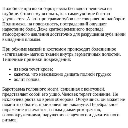
Подобные признаки баротравмы беспокоят человека на
глубине. Стоит ему всплыть, как самочувствие быстро
улучшается. А вот при травме зубов все совершенно наоборот.
Поднимаясь на поверхность, пострадавший ощущает
нарастание боли. Даже кратковременного перепада
атмосферного давления достаточно для разрушения зуба и/или
выпадения пломбы.
При обжиме маской и костюмом происходит болезненное
«втягивание» мягких тканей внутрь герметичных полостей.
Типичные признаки повреждения:
из носа течет кровь;
кажется, что невозможно дышать полной грудью;
болит голова.
Баротравма головного мозга, связанная с контузией,
представляет собой его ушиб. Человек теряет сознание. Не
исключена рвота во время обморока. Очнувшись, он может не
помнить события, произошедшие накануне. Церебральное
поражение отличается разным диаметром зрачков,
головокружениями, нарушения сердечного и дыхательного
ритмов.