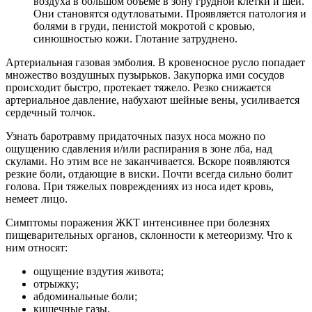
воздуха в большом объеме в зону грудной клетки и шеи.
Они становятся одутловатыми. Проявляется патология и
болями в груди, пенистой мокротой с кровью,
синюшностью кожи. Глотание затруднено.
Артериальная газовая эмболия. В кровеносное русло попадает
множество воздушных пузырьков. Закупорка ими сосудов
происходит быстро, протекает тяжело. Резко снижается
артериальное давление, набухают шейные вены, усиливается
сердечный толчок.
Узнать баротравму придаточных пазух носа можно по
ощущению сдавления и/или распирания в зоне лба, над
скулами. Но этим все не заканчивается. Вскоре появляются
резкие боли, отдающие в виски. Почти всегда сильно болит
голова. При тяжелых повреждениях из носа идет кровь,
немеет лицо.
Симптомы поражения ЖКТ интенсивнее при болезнях
пищеварительных органов, склонности к метеоризму. Что к
ним относят:
ощущение вздутия живота;
отрыжку;
абдоминальные боли;
кишечные газы.