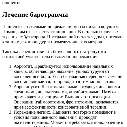
пациента.
Лечение баротравмы
Пациенты с тяжелыми повреждениями госпитализируются.
Помощь им оказывается стационарно. В остальных случаях
терапия амбулаторная. Пострадавший остается дома, посещает
клинику для процедур и промежуточных осмотров.
Тактика лечения зависит, безусловно, от затронутого
патологией участка тела и тяжести повреждения:
Аэроотит. Практикуется использование назальных
капель, облегчающих дыхание, ушных турунд от
воспаления и боли. Если барабанная перепонка сама не
восстанавливается, то проводится тимпанопластика.
Аэросинусит. Лечат назальными сосудосуживающими
средствами, анальгетиками, антибиотиками. Пазухи
промывают и дренируют. Выполняют ингаляции.
Операции (гайморотомия, фронтотомия) назначаются
при неэффективности консервативной терапии.
Поражение легких. Пациента повторно помещают в
условия повышенного давления, проводят
оксигенотерапию. Может потребоваться подключение к