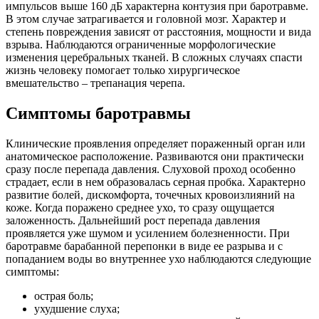
импульсов выше 160 дБ характерна контузия при баротравме.
В этом случае затрагивается и головной мозг. Характер и
степень повреждения зависят от расстояния, мощности и вида
взрыва. Наблюдаются ограниченные морфологические
изменения церебральных тканей. В сложных случаях спасти
жизнь человеку помогает только хирургическое
вмешательство – трепанация черепа.
Симптомы баротравмы
Клинические проявления определяет пораженный орган или
анатомическое расположение. Развиваются они практически
сразу после перепада давления. Слуховой проход особенно
страдает, если в нем образовалась серная пробка. Характерно
развитие болей, дискомфорта, точечных кровоизлияний на
коже. Когда поражено среднее ухо, то сразу ощущается
заложенность. Дальнейший рост перепада давления
проявляется уже шумом и усилением болезненности. При
баротравме барабанной перепонки в виде ее разрыва и с
попаданием воды во внутреннее ухо наблюдаются следующие
симптомы:
острая боль;
ухудшение слуха;