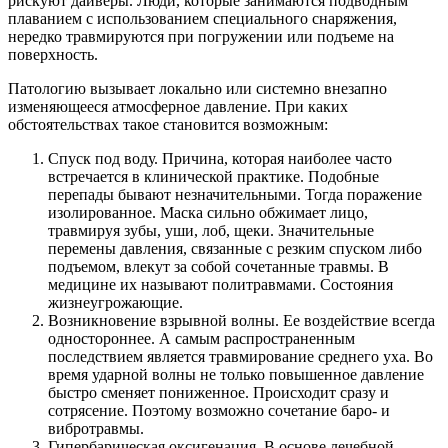
рискуют дайверы. Люди, которые занимаются подводным
плаванием с использованием специального снаряжения,
нередко травмируются при погружении или подъеме на
поверхность.
Патологию вызывает локально или системно внезапно
изменяющееся атмосферное давление. При каких
обстоятельствах такое становится возможным:
Спуск под воду. Причина, которая наиболее часто
встречается в клинической практике. Подобные
перепады бывают незначительными. Тогда поражение
изолированное. Маска сильно обжимает лицо,
травмируя зубы, уши, лоб, щеки. Значительные
перемены давления, связанные с резким спуском либо
подъемом, влекут за собой сочетанные травмы. В
медицине их называют политравмами. Состояния
жизнеугрожающие.
Возникновение взрывной волны. Ее воздействие всегда
одностороннее. А самым распространенным
последствием является травмирование среднего уха. Во
время ударной волны не только повышенное давление
быстро сменяет пониженное. Происходит сразу и
сотрясение. Поэтому возможно сочетание баро- и
вибротравмы.
Гипербарическая оксигенация. В основе лечебной