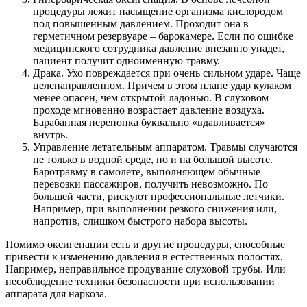
процедуры лежит насыщение организма кислородом
под повышенным давлением. Проходит она в
герметичном резервуаре – барокамере. Если по ошибке
медицинского сотрудника давление внезапно упадет,
пациент получит одноименную травму.
Драка. Ухо повреждается при очень сильном ударе. Чаще
целенаправленном. Причем в этом плане удар кулаком
менее опасен, чем открытой ладонью. В слуховом
проходе мгновенно возрастает давление воздуха.
Барабанная перепонка буквально «вдавливается»
внутрь.
Управление летательным аппаратом. Травмы случаются
не только в водной среде, но и на большой высоте.
Баротравму в самолете, выполняющем обычные
перевозки пассажиров, получить невозможно. По
большей части, рискуют профессиональные летчики.
Например, при выполнении резкого снижения или,
напротив, слишком быстрого набора высоты.
Помимо оксигенации есть и другие процедуры, способные
привести к изменению давления в естественных полостях.
Например, неправильное продувание слуховой трубы. Или
несоблюдение техники безопасности при использовании
аппарата для наркоза.