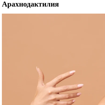
Арахнодактилия