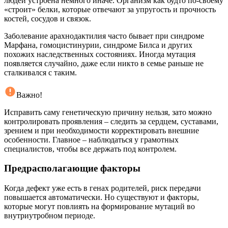
людей устроена немного иначе. Организм как будто по‑своему
«строит» белки, которые отвечают за упругость и прочность
костей, сосудов и связок.
Заболевание арахнодактилия часто бывает при синдроме
Марфана, гомоцистинурии, синдроме Билса и других
похожих наследственных состояниях. Иногда мутация
появляется случайно, даже если никто в семье раньше не
сталкивался с таким.
Важно!
Исправить саму генетическую причину нельзя, зато можно
контролировать проявления – следить за сердцем, суставами,
зрением и при необходимости корректировать внешние
особенности. Главное – наблюдаться у грамотных
специалистов, чтобы все держать под контролем.
Предрасполагающие факторы
Когда дефект уже есть в генах родителей, риск передачи
повышается автоматически. Но существуют и факторы,
которые могут повлиять на формирование мутаций во
внутриутробном периоде.