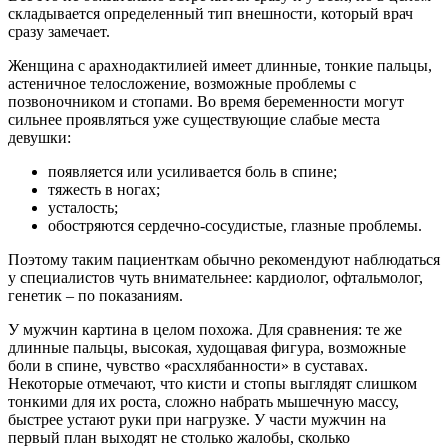
складывается определенный тип внешности, который врач
сразу замечает.
Женщина с арахнодактилией имеет длинные, тонкие пальцы,
астеничное телосложение, возможные проблемы с
позвоночником и стопами. Во время беременности могут
сильнее проявляться уже существующие слабые места
девушки:
появляется или усиливается боль в спине;
тяжесть в ногах;
усталость;
обостряются сердечно‑сосудистые, глазные проблемы.
Поэтому таким пациенткам обычно рекомендуют наблюдаться
у специалистов чуть внимательнее: кардиолог, офтальмолог,
генетик – по показаниям.
У мужчин картина в целом похожа. Для сравнения: те же
длинные пальцы, высокая, худощавая фигура, возможные
боли в спине, чувство «расхлябанности» в суставах.
Некоторые отмечают, что кисти и стопы выглядят слишком
тонкими для их роста, сложно набрать мышечную массу,
быстрее устают руки при нагрузке. У части мужчин на
первый план выходят не столько жалобы, сколько