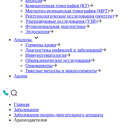
Биопсия
Компьютерная томография (КТ)
Магнитно-резонансная томография (МРТ)
Рентгенологические исследования (рентген)
Ультразвуковые исследования (УЗИ)
Функциональная диагностика
Эндоскопия
Анализы
Гормоны крови
Диагностика инфекций и заболеваний
Иммуногематология
Общеклинические исследования
Онкомаркеры
Тяжелые металлы и микроэлементы
Акции
Главная
Заболевания
Заболевания опорно-двигательного аппарата
Арахнодактилия