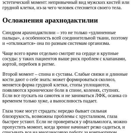
эстетический момент: непривычный вид мужских кистей или
грудной клетки, из‑за чего человек стесняется своего тела.
Осложнения арахнодактилии
Синдром арахнодактилии – это не только «удлиненные
пальцы», а особенность всей соединительной ткани, поэтому
и «откликается» она по разным системам организма.
Чаще всего врачи отдельно смотрят на сердце и крупные
сосуды: у таких пациентов выше риск проблем с клапанами,
аортой, перебоев в ритме.
Второй момент – спина и суставы. Слабые связки и длинные
кости дают о себе знать: может формироваться сколиоз,
меняется форма грудной клетки, стопы уплощаются,
появляются хронические боли в спине, коленях, ступнях.
Если все пускать на самотек и не заниматься ЛФК, осанка со
временем только хуже, а выносливость падает.
Глаза тоже могут страдать: нередко бывает сильная
близорукость, возможны проблемы с хрусталиком, глаза
быстрее устают. Если не проверяться у офтальмолога, можно
пропустить момент, когда зрение начинает резко садиться, и
списывать все на многочасовую работу за компьютером.