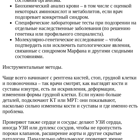
состояния организма.
Биохимический анализ крови – в том числе с оценкой
некоторых аминокислот и метаболитов, если врач
подозревает конкретный синдром.
Специфические лабораторные тесты при подозрении на
отдельные наследственные заболевания (по решению
генетика или профильного специалиста).
Молекулярно‑генетическое исследование – чтобы
подтвердить или исключить патологические явления,
связанные с синдромом Марфана и другими сходными
состояниями.
Инструментальные методы.
Чаще всего начинают с рентгена кистей, стоп, грудной клетки
и позвоночника – так врачи смотрят, как выглядят кости и
суставы изнутри, есть ли искривления, деформации,
изменения формы грудной клетки. Если нужно больше
деталей, подключают КТ или МРТ: они показывают,
насколько сильно изменены кости и суставы и где именно есть
проблема.
Проверяют также сердце и сосуды: делают УЗИ сердца,
иногда УЗИ или дуплекс сосудов, чтобы не пропустить
пороки клапанов, расширение аорты и другие скрытые
патологии. Параллельно офтальмолог проверяет зрение,