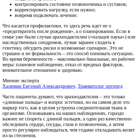
контролировать состояние позвоночника и суставов;
корректировать нагрузку, если нужно;
вовремя подключать лечение.
Что касается профилактики, то здесь речь идет не о
«предотвратить после рождения», а о планировании. Если в
семье уже были случаи арахнодактилии («пальцев паука») или
наследственных синдромов, лучше заранее сходить к
генетику, обсудить риски и возможные сценарии. Это не
страшно и не формальность – это способ понимать ситуацию.
Во время беременности – максимально банальные, но рабочие
меры: плановое наблюдение, отказ от вредных факторов,
внимательное отношение к здоровью.
Мнение эксперта
Халиман Евгений Александрович
.
Травматолог ортопед
Часто пациенты думают, что арахнодактилия – это только
«длинные пальцы» и вопрос эстетики, но на самом деле это
маркер того, как в целом устроена соединительная ткань в
организме. Основываясь на наших наблюдениях, гораздо
важнее не спорить с длиной пальцев, а один раз качественно
обследовать сердце, сосуды, глаза и позвоночник, а затем
просто регулярно наблюдаться, чем годами откладывать визит
из‑за стеснения.