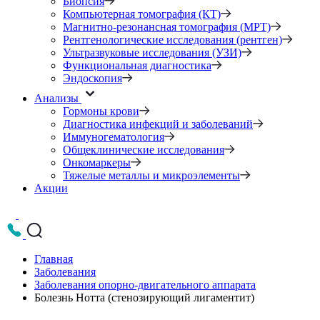
Биопсия
Компьютерная томография (КТ)
Магнитно-резонансная томография (МРТ)
Рентгенологические исследования (рентген)
Ультразвуковые исследования (УЗИ)
Функциональная диагностика
Эндоскопия
Анализы
Гормоны крови
Диагностика инфекций и заболеваний
Иммуногематология
Общеклинические исследования
Онкомаркеры
Тяжелые металлы и микроэлементы
Акции
Главная
Заболевания
Заболевания опорно-двигательного аппарата
Болезнь Нотта (стенозирующий лигаментит)