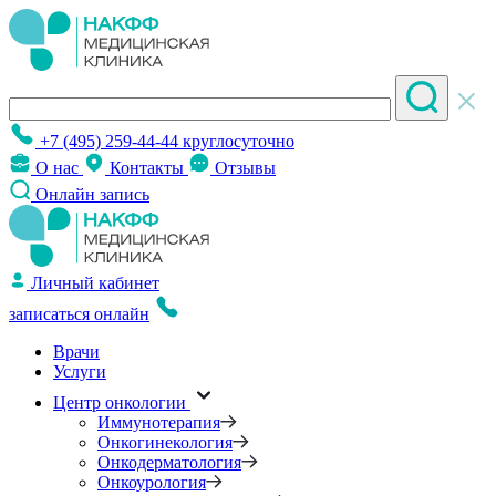
+7 (495) 259-44-44
круглосуточно
О нас
Контакты
Отзывы
Онлайн запись
Личный кабинет
записаться онлайн
Врачи
Услуги
Центр онкологии
Иммунотерапия
Онкогинекология
Онкодерматология
Онкоурология