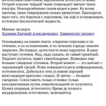
Острый осколок твёрдой ткани повреждает мягкие ткани
изнутри. Невооружённым глазом виден в ране. Ко всему
прочему, такие повреждения сильно кровоточат. Приходится
мало того, что бороться с переломом, так ещё и останавливать
истечение биологической жидкости.
Мнение эксперта
Халиман Евгений Александрович
.
Травматолог ортопед
Основываясь на нашем опыте, открытые переломы и по
течению, и по осложнениям, и по лечению гораздо опаснее
закрытых. Во-первых, целостность кожи нарушена. В рану
выступает отломок. Вид, надо сказать, не самый приятный.
Пациент пугается, теряет самообладание. Возможно еще
большее смещение отломков. Второй момент — это контакт с
окружающей средой. Резко повышается риск инфицирования,
остеомиелита. Добиться в этих условиях хорошей
консолидации критично сложно. И третье — большое
смещение. Сопоставить только отломки только
консервативным путем, иммобилизацией не получится.
Нужна операция, остеосинтез. Время до полного
выздоровления, естественно, затягивается.