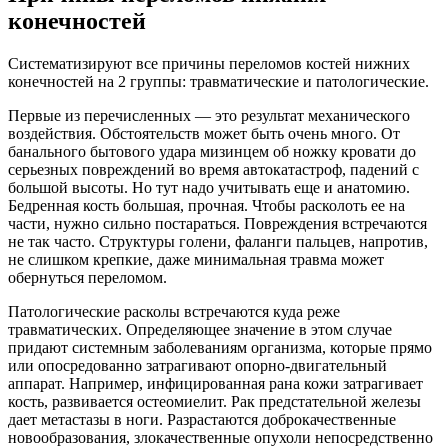
конечностей
Систематизируют все причины переломов костей нижних
конечностей на 2 группы: травматические и патологические.
Первые из перечисленных — это результат механического
воздействия. Обстоятельств может быть очень много. От
банального бытового удара мизинцем об ножку кровати до
серьезных повреждений во время автокатастроф, падений с
большой высоты. Но тут надо учитывать еще и анатомию.
Бедренная кость большая, прочная. Чтобы расколоть ее на
части, нужно сильно постараться. Повреждения встречаются
не так часто. Структуры голени, фаланги пальцев, напротив,
не слишком крепкие, даже минимальная травма может
обернуться переломом.
Патологические расколы встречаются куда реже
травматических. Определяющее значение в этом случае
придают системным заболеваниям организма, которые прямо
или опосредованно затрагивают опорно-двигательный
аппарат. Например, инфицированная рана кожи затрагивает
кость, развивается остеомиелит. Рак предстательной железы
дает метастазы в ноги. Разрастаются доброкачественные
новообразования, злокачественные опухоли непосредственно