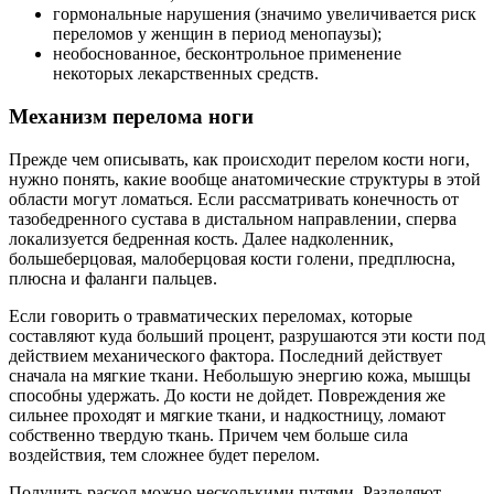
гормональные нарушения (значимо увеличивается риск
переломов у женщин в период менопаузы);
необоснованное, бесконтрольное применение
некоторых лекарственных средств.
Механизм перелома ноги
Прежде чем описывать, как происходит перелом кости ноги,
нужно понять, какие вообще анатомические структуры в этой
области могут ломаться. Если рассматривать конечность от
тазобедренного сустава в дистальном направлении, сперва
локализуется бедренная кость. Далее надколенник,
большеберцовая, малоберцовая кости голени, предплюсна,
плюсна и фаланги пальцев.
Если говорить о травматических переломах, которые
составляют куда больший процент, разрушаются эти кости под
действием механического фактора. Последний действует
сначала на мягкие ткани. Небольшую энергию кожа, мышцы
способны удержать. До кости не дойдет. Повреждения же
сильнее проходят и мягкие ткани, и надкостницу, ломают
собственно твердую ткань. Причем чем больше сила
воздействия, тем сложнее будет перелом.
Получить раскол можно несколькими путями. Разделяют