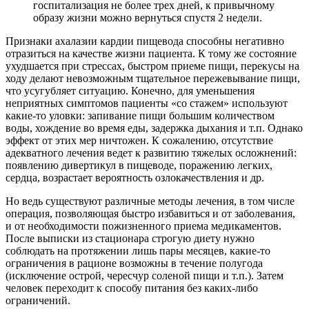
госпитализация не более трех дней, к привычному
образу жизни можно вернуться спустя 2 недели.
Признаки ахалазии кардии пищевода способны негативно
отразиться на качестве жизни пациента. К тому же состояние
ухудшается при стрессах, быстром приеме пищи, перекусы на
ходу делают невозможным тщательное пережевывание пищи,
что усугубляет ситуацию. Конечно, для уменьшения
неприятных симптомов пациенты «со стажем» используют
какие-то уловки: запивание пищи большим количеством
воды, хождение во время еды, задержка дыхания и т.п. Однако
эффект от этих мер ничтожен. К сожалению, отсутствие
адекватного лечения ведет к развитию тяжелых осложнений:
появлению дивертикул в пищеводе, поражению легких,
сердца, возрастает вероятность озлокачествления и др.
Но ведь существуют различные методы лечения, в том числе
операция, позволяющая быстро избавиться и от заболевания,
и от необходимости пожизненного приема медикаментов.
После выписки из стационара строгую диету нужно
соблюдать на протяжении лишь пары месяцев, какие-то
ограничения в рационе возможны в течение полугода
(исключение острой, чересчур соленой пищи и т.п.). Затем
человек переходит к способу питания без каких-либо
ограничений.