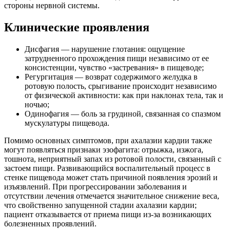
стороны нервной системы.
Клинические проявления
Дисфагия — нарушение глотания: ощущение
затрудненного прохождения пищи независимо от ее
консистенции, чувство «застревания» в пищеводе;
Регургитация — возврат содержимого желудка в
ротовую полость, срыгивание происходит независимо
от физической активности: как при наклонах тела, так и
ночью;
Одинофагия — боль за грудиной, связанная со спазмом
мускулатуры пищевода.
Помимо основных симптомов, при ахалазии кардии также
могут появляться признаки эзофагита: отрыжка, изжога,
тошнота, неприятный запах из ротовой полости, связанный с
застоем пищи. Развивающийся воспалительный процесс в
стенке пищевода может стать причиной появления эрозий и
изъязвлений. При прогрессировании заболевания и
отсутствии лечения отмечается значительное снижение веса,
что свойственно запущенной стадии ахалазии кардии;
пациент отказывается от приема пищи из-за возникающих
болезненных проявлений.