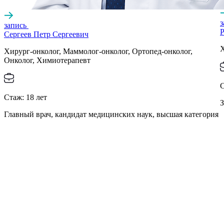
запись
Р
Сергеев Петр Сергеевич
Х
Хирург-онколог, Маммолог-онколог, Ортопед-онколог,
Онколог, Химиотерапевт
Стаж:
18
лет
З
Главный врач, кандидат медицинских наук, высшая категория