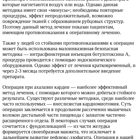
которые нагнетаются воздух или вода. Однако данная
методика имеет свои «минусы»; необходимы повторные
процедуры, эффект непродолжительный, возможно
повреждение тканей с образованием рубцовых структур.
Поэтому данный метод лечение показан пациентам,
имеющим противопоказания к оперативному лечению.
Также у людей со стойкими противопоказаниями к операции
может быть использована малоинвазивная безопасная
методика — интрасфинктерная инъекция ботулотоксина А,
процедура проводится с помощью эндоскопического
оборудования. Однако эффект от лечения кратковременный, и
через 2-3 месяца потребуется дополнительное введение
препарата.
Операция при ахалазии кардии — наиболее эффективный
метод лечения, с помощью которого можно добиться стойкого
результата. Существуют различные методики, среди наиболее
часто используемых — внеслизистая кардиомиотомия. Суть
операции заключается в продольном рассечении мышечных
волокон дистальной части пищевода с захватом частично
расширенного отдела. В некоторых случаях операция
сочетается с фундопликацией — из части желудка
формируется своеобразная манжета, что исключает в
дальнейшем развитие рефлюкс-эзофагита. Операция в нашей