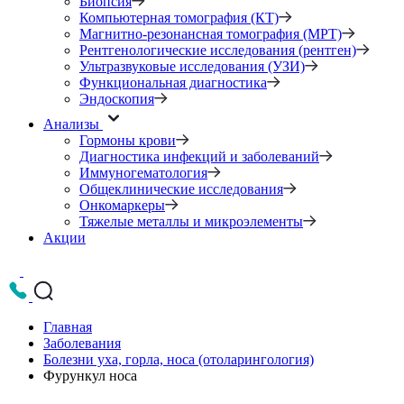
Биопсия
Компьютерная томография (КТ)
Магнитно-резонансная томография (МРТ)
Рентгенологические исследования (рентген)
Ультразвуковые исследования (УЗИ)
Функциональная диагностика
Эндоскопия
Анализы
Гормоны крови
Диагностика инфекций и заболеваний
Иммуногематология
Общеклинические исследования
Онкомаркеры
Тяжелые металлы и микроэлементы
Акции
Главная
Заболевания
Болезни уха, горла, носа (отоларингология)
Фурункул носа