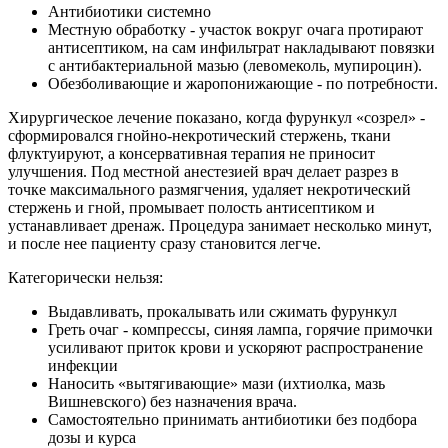
Антибиотики системно
Местную обработку - участок вокруг очага протирают
антисептиком, на сам инфильтрат накладывают повязки
с антибактериальной мазью (левомеколь, мупироцин).
Обезболивающие и жаропонижающие - по потребности.
Хирургическое лечение показано, когда фурункул «созрел» -
сформировался гнойно-некротический стержень, ткани
флуктуируют, а консервативная терапия не приносит
улучшения. Под местной анестезией врач делает разрез в
точке максимального размягчения, удаляет некротический
стержень и гной, промывает полость антисептиком и
устанавливает дренаж. Процедура занимает несколько минут,
и после нее пациенту сразу становится легче.
Категорически нельзя:
Выдавливать, прокалывать или сжимать фурункул
Греть очаг - компрессы, синяя лампа, горячие примочки
усиливают приток крови и ускоряют распространение
инфекции
Наносить «вытягивающие» мази (ихтиолка, мазь
Вишневского) без назначения врача.
Самостоятельно принимать антибиотики без подбора
дозы и курса