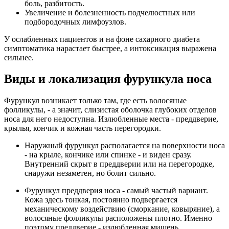
боль, разбитость.
Увеличение и болезненность подчелюстных или
подбородочных лимфоузлов.
У ослабленных пациентов и на фоне сахарного диабета
симптоматика нарастает быстрее, а интоксикация выражена
сильнее.
Виды и локализация фурункула носа
Фурункул возникает только там, где есть волосяные
фолликулы, - а значит, слизистая оболочка глубоких отделов
носа для него недоступна. Излюбленные места - преддверие,
крылья, кончик и кожная часть перегородки.
Наружный фурункул располагается на поверхности носа
- на крыле, кончике или спинке - и виден сразу.
Внутренний скрыт в преддверии или на перегородке,
снаружи незаметен, но болит сильно.
Фурункул преддверия носа - самый частый вариант.
Кожа здесь тонкая, постоянно подвергается
механическому воздействию (сморкание, ковыряние), а
волосяные фолликулы расположены плотно. Именно
поэтому преддверие - излюбленная мишень