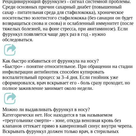
Рецидивирующий фурункулез - сигнал системной проблемы.
Среди основных причин сахарный диабет (повышенный
сахар - питательная среда для стафилококка), хроническое
носительство золотистого стафилококка (без санации он будет
возвращаться снова и снова) и ослабленный иммунитет (после
тяжелых болезней, на фоне стресса, при авитаминозе). Если
фурункул появляется чаще двух раз в год - нужно
обследоваться.
Как быстро избавиться от фурункула на носу?
«Быстро» - понятие относительное. При обращении на стадии
инфильтрации антибиотик способен купировать
воспалительный процесс за 3–4 дня. Если гнойник уже
сформировался, врач вскрывает его - боль сразу проходит, но
полное заживление занимает около недели.
Можно ли выдавливать фурункул в носу?
Категорически нет. Нос находится в так называемом
«треугольнике смерти» - зоне, откуда венозная кровь без
клапанов оттекает прямо в кавернозный синус внутри черепа.
Вскрывать фурункул должен только врач, в стерильных