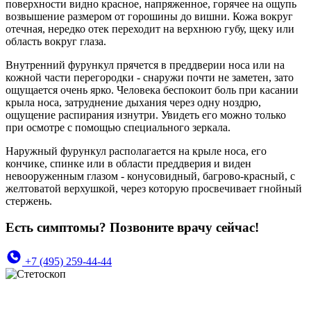
поверхности видно красное, напряженное, горячее на ощупь
возвышение размером от горошины до вишни. Кожа вокруг
отечная, нередко отек переходит на верхнюю губу, щеку или
область вокруг глаза.
Внутренний фурункул прячется в преддверии носа или на
кожной части перегородки - снаружи почти не заметен, зато
ощущается очень ярко. Человека беспокоит боль при касании
крыла носа, затруднение дыхания через одну ноздрю,
ощущение распирания изнутри. Увидеть его можно только
при осмотре с помощью специального зеркала.
Наружный фурункул располагается на крыле носа, его
кончике, спинке или в области преддверия и виден
невооруженным глазом - конусовидный, багрово-красный, с
желтоватой верхушкой, через которую просвечивает гнойный
стержень.
Есть симптомы? Позвоните врачу сейчас!
+7 (495) 259-44-44