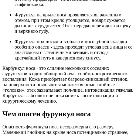
стафилококка.
Фурункул на крыле носа проявляется выраженным
отеком, при этом крыло утолщается, ноздря сужается,
дыхание затрудняется. Отек нередко переходит на щеку
и верхнюю губу.
Фурункул под носом и в области носогубной складки
особенно опасен - здесь проходят угловая вена лица и ее
анастомозы с глазничными венами, и отсюда
кратчайший путь к кавернозному синусу.
Карбункул носа - это слияние нескольких соседних
фурункулов в один обширный очаг гнойно-некротического
воспаления. Кожа приобретает багрово-синюшный оттенок,
на поверхности появляются множественные гнойные
«головки», отек захватывает пол-лица, интоксикация тяжелая.
Карбункул - абсолютное показание к госпитализации и
хирургическому лечению.
Чем опасен фурункул носа
Опасность фурункула носа несоразмерна его размеру.
Маленький гнойник на крыле носа потенциально страшнее,