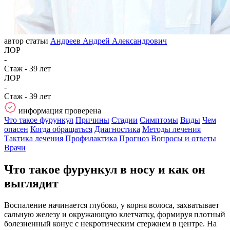
автор статьи
Андреев Андрей Александрович
ЛОР
-
Стаж - 39 лет
ЛОР
-
Стаж - 39 лет
информация проверена
Что такое фурункул
Причины
Стадии
Симптомы
Виды
Чем
опасен
Когда обращаться
Диагностика
Методы лечения
Тактика лечения
Профилактика
Прогноз
Вопросы и ответы
Врачи
Что такое фурункул в носу и как он
выглядит
Воспаление начинается глубоко, у корня волоса, захватывает
сальную железу и окружающую клетчатку, формируя плотный
болезненный конус с некротическим стержнем в центре. На