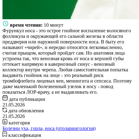
время чтения:
10 минут
Фурункул носа - это острое гнойное воспаление волосяного
фолликула и окружающей его сальной железы в области
преддверия или наружной поверхности носа. В быту его
называют «чирей», и нередко относятся легкомысленно,
считая прыщом, который пройдет сам. Но анатомия лица
устроена так, что венозная кровь от носа и верхней губы
оттекает напрямую в кавернозный синус - венозный
коллектор внутри черепа. Любая самостоятельная попытка
выдавить гнойник на лице - это реальный риск
тромбофлебита лицевых вен, менингита и сепсиса. Поэтому
даже маленький болезненный узелок в носу - повод
показаться ЛОР-врачу, а не выдавливать его.
дата публикации
21.05.2026
дата обновления
21.05.2026
категория
Болезни уха, горла, носа (отоларингология)
классификация