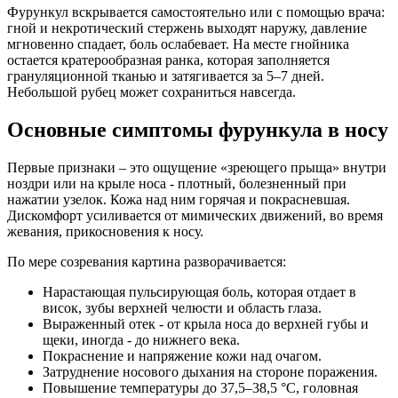
Фурункул вскрывается самостоятельно или с помощью врача:
гной и некротический стержень выходят наружу, давление
мгновенно спадает, боль ослабевает. На месте гнойника
остается кратерообразная ранка, которая заполняется
грануляционной тканью и затягивается за 5–7 дней.
Небольшой рубец может сохраниться навсегда.
Основные симптомы фурункула в носу
Первые признаки – это ощущение «зреющего прыща» внутри
ноздри или на крыле носа - плотный, болезненный при
нажатии узелок. Кожа над ним горячая и покрасневшая.
Дискомфорт усиливается от мимических движений, во время
жевания, прикосновения к носу.
По мере созревания картина разворачивается:
Нарастающая пульсирующая боль, которая отдает в
висок, зубы верхней челюсти и область глаза.
Выраженный отек - от крыла носа до верхней губы и
щеки, иногда - до нижнего века.
Покраснение и напряжение кожи над очагом.
Затруднение носового дыхания на стороне поражения.
Повышение температуры до 37,5–38,5 °C, головная