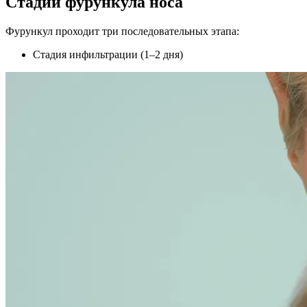
Стадии фурункула носа
Фурункул проходит три последовательных этапа:
Стадия инфильтрации (1–2 дня)