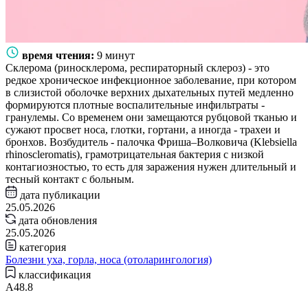
время чтения:
9 минут
Склерома (риносклерома, респираторный склероз) - это
редкое хроническое инфекционное заболевание, при котором
в слизистой оболочке верхних дыхательных путей медленно
формируются плотные воспалительные инфильтраты -
гранулемы. Со временем они замещаются рубцовой тканью и
сужают просвет носа, глотки, гортани, а иногда - трахеи и
бронхов. Возбудитель - палочка Фриша–Волковича (Klebsiella
rhinoscleromatis), грамотрицательная бактерия с низкой
контагиозностью, то есть для заражения нужен длительный и
тесный контакт с больным.
дата публикации
25.05.2026
дата обновления
25.05.2026
категория
Болезни уха, горла, носа (отоларингология)
классификация
A48.8