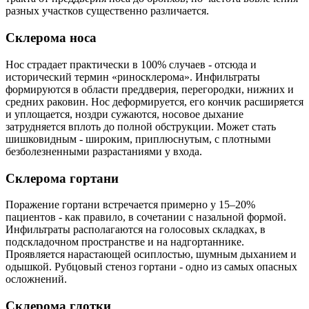
разных участков существенно различается.
Склерома носа
Нос страдает практически в 100% случаев - отсюда и
исторический термин «риносклерома». Инфильтраты
формируются в области преддверия, перегородки, нижних и
средних раковин. Нос деформируется, его кончик расширяется
и уплощается, ноздри сужаются, носовое дыхание
затрудняется вплоть до полной обструкции. Может стать
шишковидным - широким, приплюснутым, с плотными
безболезненными разрастаниями у входа.
Склерома гортани
Поражение гортани встречается примерно у 15–20%
пациентов - как правило, в сочетании с назальной формой.
Инфильтраты располагаются на голосовых складках, в
подскладочном пространстве и на надгортаннике.
Проявляется нарастающей осиплостью, шумным дыханием и
одышкой. Рубцовый стеноз гортани - одно из самых опасных
осложнений.
Склерома глотки