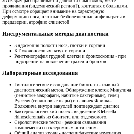
ЛОР-врач расспрашивает о давности симптомов, месте
проживания (эндемический регион?), контактах с больными.
При осмотре обращает внимание на характерную
деформацию носа, плотные безболезненные инфильтраты в
преддверии, атрофию слизистой.
Инструментальные методы диагностики
Эндоскопия полости носа, глотки и гортани
КТ околоносовых пазух и гортани
Рентгенография грудной клетки и бронхоскопия - при
подозрении на вовлечение трахеи и бронхов
Лабораторные исследования
Гистологическое исследование биоптата - главный
диагностический метод. Обнаружение клеток Микулича
(пенистые макрофаги, набитые бактериями), телец
Русселя (гиалиновые шары) и палочек Фриша–
Волковича внутри вакуолей подтверждает диагноз.
Бактериологический посев - выделение Klebsiella
rhinoscleromatis из биоптата или отделяемого.
Серологические тесты - реакция связывания
комплемента со склеромным антигеном.
Общий анализ крови - неспецифические изменения