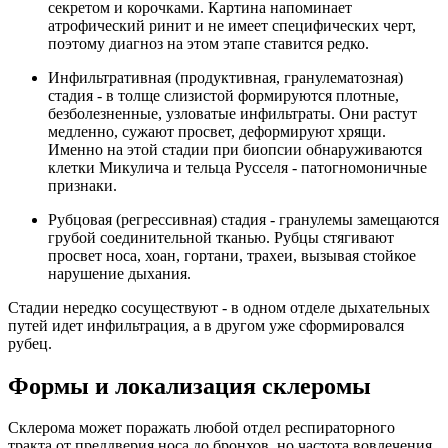
секретом и корочками. Картина напоминает
атрофический ринит и не имеет специфических черт,
поэтому диагноз на этом этапе ставится редко.
Инфильтративная (продуктивная, гранулематозная)
стадия - в толще слизистой формируются плотные,
безболезненные, узловатые инфильтраты. Они растут
медленно, сужают просвет, деформируют хрящи.
Именно на этой стадии при биопсии обнаруживаются
клетки Микулича и тельца Русселя - патогномоничные
признаки.
Рубцовая (регрессивная) стадия - гранулемы замещаются
грубой соединительной тканью. Рубцы стягивают
просвет носа, хоан, гортани, трахеи, вызывая стойкое
нарушение дыхания.
Стадии нередко сосуществуют - в одном отделе дыхательных
путей идет инфильтрация, а в другом уже сформировался
рубец.
Формы и локализация склеромы
Склерома может поражать любой отдел респираторного
тракта от преддверия носа до бронхов, но частота вовлечения