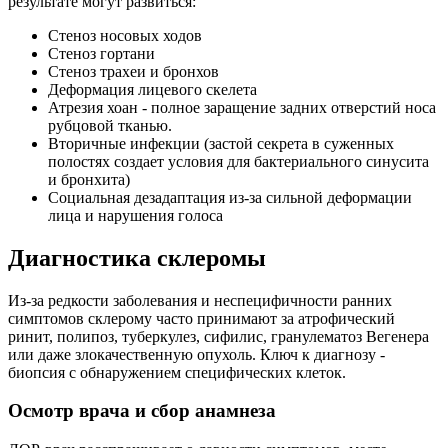
результате могут развиться:
Стеноз носовых ходов
Стеноз гортани
Стеноз трахеи и бронхов
Деформация лицевого скелета
Атрезия хоан - полное заращение задних отверстий носа
рубцовой тканью.
Вторичные инфекции (застой секрета в суженных
полостях создает условия для бактериального синусита
и бронхита)
Социальная дезадаптация из-за сильной деформации
лица и нарушения голоса
Диагностика склеромы
Из-за редкости заболевания и неспецифичности ранних
симптомов склерому часто принимают за атрофический
ринит, полипоз, туберкулез, сифилис, гранулематоз Вегенера
или даже злокачественную опухоль. Ключ к диагнозу -
биопсия с обнаружением специфических клеток.
Осмотр врача и сбор анамнеза