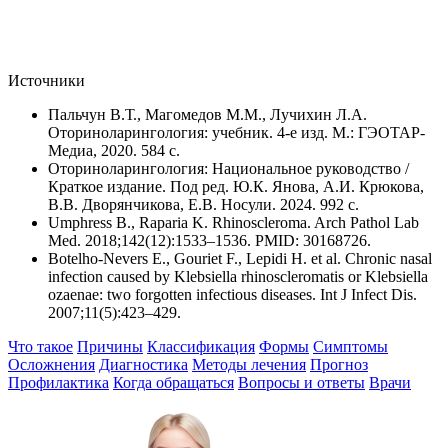
Источники
Пальчун В.Т., Магомедов М.М., Лучихин Л.А.
Оториноларингология: учебник. 4-е изд. М.: ГЭОТАР-
Медиа, 2020. 584 с.
Оториноларингология: Национальное руководство /
Краткое издание. Под ред. Ю.К. Янова, А.И. Крюкова,
В.В. Дворянчикова, Е.В. Носули. 2024. 992 с.
Umphress B., Raparia K. Rhinoscleroma. Arch Pathol Lab
Med. 2018;142(12):1533–1536. PMID: 30168726.
Botelho-Nevers E., Gouriet F., Lepidi H. et al. Chronic nasal
infection caused by Klebsiella rhinoscleromatis or Klebsiella
ozaenae: two forgotten infectious diseases. Int J Infect Dis.
2007;11(5):423–429.
Что такое
Причины
Классификация
Формы
Симптомы
Осложнения
Диагностика
Методы лечения
Прогноз
Профилактика
Когда обращаться
Вопросы и ответы
Врачи