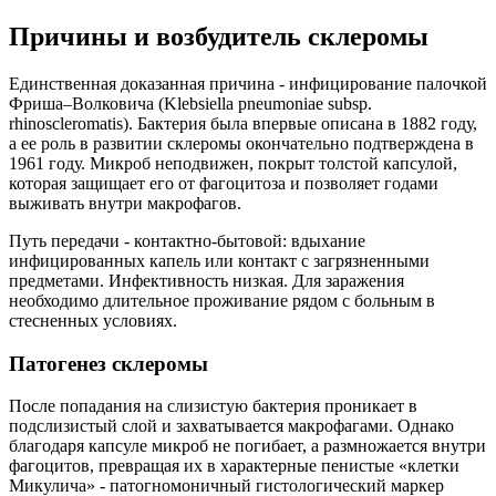
Причины и возбудитель склеромы
Единственная доказанная причина - инфицирование палочкой
Фриша–Волковича (Klebsiella pneumoniae subsp.
rhinoscleromatis). Бактерия была впервые описана в 1882 году,
а ее роль в развитии склеромы окончательно подтверждена в
1961 году. Микроб неподвижен, покрыт толстой капсулой,
которая защищает его от фагоцитоза и позволяет годами
выживать внутри макрофагов.
Путь передачи - контактно-бытовой: вдыхание
инфицированных капель или контакт с загрязненными
предметами. Инфективность низкая. Для заражения
необходимо длительное проживание рядом с больным в
стесненных условиях.
Патогенез склеромы
После попадания на слизистую бактерия проникает в
подслизистый слой и захватывается макрофагами. Однако
благодаря капсуле микроб не погибает, а размножается внутри
фагоцитов, превращая их в характерные пенистые «клетки
Микулича» - патогномоничный гистологический маркер