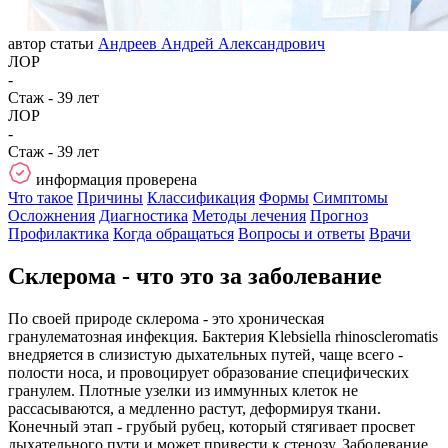
автор статьи
Андреев Андрей Александрович
ЛОР
-
Стаж - 39 лет
ЛОР
-
Стаж - 39 лет
информация проверена
Что такое
Причины
Классификация
Формы
Симптомы
Осложнения
Диагностика
Методы лечения
Прогноз
Профилактика
Когда обращаться
Вопросы и ответы
Врачи
Склерома - что это за заболевание
По своей природе склерома - это хроническая
гранулематозная инфекция. Бактерия Klebsiella rhinoscleromatis
внедряется в слизистую дыхательных путей, чаще всего -
полости носа, и провоцирует образование специфических
гранулем. Плотные узелки из иммунных клеток не
рассасываются, а медленно растут, деформируя ткани.
Конечный этап - грубый рубец, который стягивает просвет
дыхательного пути и может привести к стенозу. Заболевание