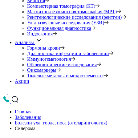
Биопсия
Компьютерная томография (КТ)
Магнитно-резонансная томография (МРТ)
Рентгенологические исследования (рентген)
Ультразвуковые исследования (УЗИ)
Функциональная диагностика
Эндоскопия
Анализы
Гормоны крови
Диагностика инфекций и заболеваний
Иммуногематология
Общеклинические исследования
Онкомаркеры
Тяжелые металлы и микроэлементы
Акции
Главная
Заболевания
Болезни уха, горла, носа (отоларингология)
Склерома