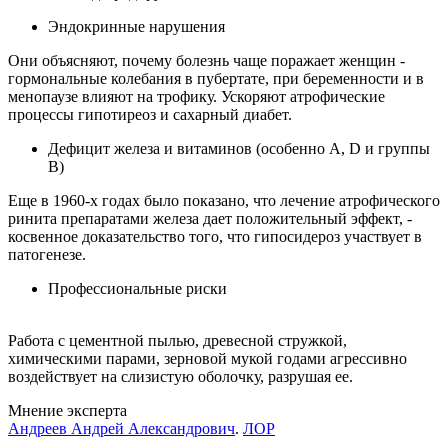
Эндокринные нарушения
Они объясняют, почему болезнь чаще поражает женщин -
гормональные колебания в пубертате, при беременности и в
менопаузе влияют на трофику. Ускоряют атрофические
процессы гипотиреоз и сахарный диабет.
Дефицит железа и витаминов (особенно А, D и группы
В)
Еще в 1960-х годах было показано, что лечение атрофического
ринита препаратами железа дает положительный эффект, -
косвенное доказательство того, что гипосидероз участвует в
патогенезе.
Профессиональные риски
Работа с цементной пылью, древесной стружкой,
химическими парами, зерновой мукой годами агрессивно
воздействует на слизистую оболочку, разрушая ее.
Мнение эксперта
Андреев Андрей Александрович
.
ЛОР