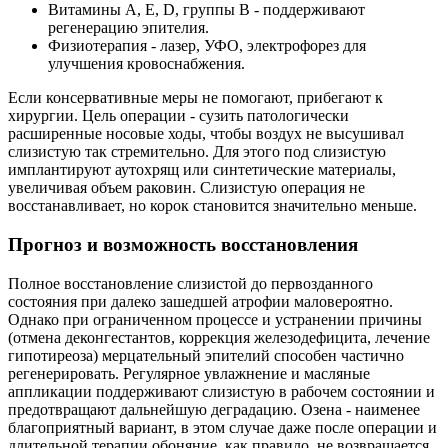
Витамины А, Е, D, группы В - поддерживают
регенерацию эпителия.
Физиотерапия - лазер, УФО, электрофорез для
улучшения кровоснабжения.
Если консервативные меры не помогают, прибегают к
хирургии. Цель операции - сузить патологически
расширенные носовые ходы, чтобы воздух не высушивал
слизистую так стремительно. Для этого под слизистую
имплантируют аутохрящ или синтетические материалы,
увеличивая объем раковин. Слизистую операция не
восстанавливает, но корок становится значительно меньше.
Прогноз и возможность восстановления
Полное восстановление слизистой до первозданного
состояния при далеко зашедшей атрофии маловероятно.
Однако при ограниченном процессе и устранении причины
(отмена деконгестантов, коррекция железодефицита, лечение
гипотиреоза) мерцательный эпителий способен частично
регенерировать. Регулярное увлажнение и масляные
аппликации поддерживают слизистую в рабочем состоянии и
предотвращают дальнейшую деградацию. Озена - наименее
благоприятный вариант, в этом случае даже после операции и
длительной терапии обоняние, как правило, не возвращается