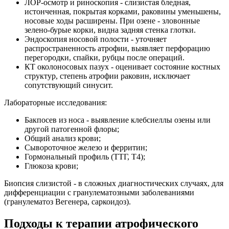
ЛОР-осмотр и риноскопия - слизистая бледная,
истонченная, покрытая корками, раковины уменьшены,
носовые ходы расширены. При озене - зловонные
зелено-бурые корки, видна задняя стенка глотки.
Эндоскопия носовой полости - уточняет
распространенность атрофии, выявляет перфорацию
перегородки, спайки, рубцы после операций.
КТ околоносовых пазух - оценивает состояние костных
структур, степень атрофии раковин, исключает
сопутствующий синусит.
Лабораторные исследования:
Бакпосев из носа - выявление клебсиеллы озены или
другой патогенной флоры;
Общий анализ крови;
Сывороточное железо и ферритин;
Гормональный профиль (ТТГ, Т4);
Глюкоза крови;
Биопсия слизистой - в сложных диагностических случаях, для
дифференциации с гранулематозными заболеваниями
(гранулематоз Вегенера, саркоидоз).
Подходы к терапии атрофического