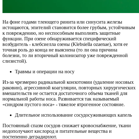
На фоне годами тлеющего ринита или синусита железы
истощаются, эпителий становится более грубым, устойчивым
к повреждению, но неспособным выполнять защитные
функции. При озене обнаруживается специфический
возбудитель - клебсиелла озены (Klebsiella ozaenae), хотя ее
точная роль до конца не выяснена (то ли она причина
болезни, то ли вторичный колонизатор уже поврежденной
слизистой).
Травмы и операции на носу
Из-за чрезмерно радикальной конхотомии (удаление носовых
раковин), агрессивной коагуляции, повторных хирургических
вмешательств не остается достаточного объема тканей для
нормальной работы носа. Развивается так называемый
«синдром пустого носа» - тяжелое ятрогенное состояние.
Длительное использование сосудосуживающих капель
Постоянный спазм сосудов снижает кровоснабжение, ткани
недополучают кислород и питательные вещества и
постепенно деградируют.