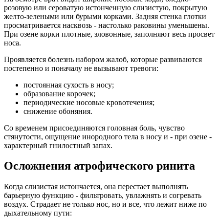
розовую или сероватую истонченную слизистую, покрытую
желто-зелеными или бурыми корками. Задняя стенка глотки
просматривается насквозь - настолько раковины уменьшены.
При озене корки плотные, зловонные, заполняют весь просвет
носа.
Проявляется болезнь набором жалоб, которые развиваются
постепенно и поначалу не вызывают тревоги:
постоянная сухость в носу;
образование корочек;
периодические носовые кровотечения;
снижение обоняния.
Со временем присоединяются головная боль, чувство
стянутости, ощущение инородного тела в носу и - при озене -
характерный гнилостный запах.
Осложнения атрофического ринита
Когда слизистая истончается, она перестает выполнять
барьерную функцию - фильтровать, увлажнять и согревать
воздух. Страдает не только нос, но и все, что лежит ниже по
дыхательному пути: