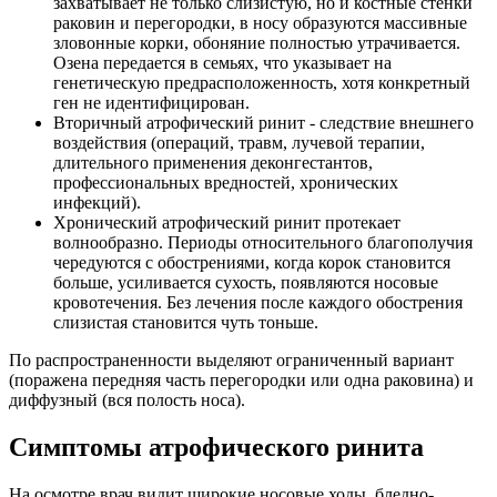
захватывает не только слизистую, но и костные стенки
раковин и перегородки, в носу образуются массивные
зловонные корки, обоняние полностью утрачивается.
Озена передается в семьях, что указывает на
генетическую предрасположенность, хотя конкретный
ген не идентифицирован.
Вторичный атрофический ринит - следствие внешнего
воздействия (операций, травм, лучевой терапии,
длительного применения деконгестантов,
профессиональных вредностей, хронических
инфекций).
Хронический атрофический ринит протекает
волнообразно. Периоды относительного благополучия
чередуются с обострениями, когда корок становится
больше, усиливается сухость, появляются носовые
кровотечения. Без лечения после каждого обострения
слизистая становится чуть тоньше.
По распространенности выделяют ограниченный вариант
(поражена передняя часть перегородки или одна раковина) и
диффузный (вся полость носа).
Симптомы атрофического ринита
На осмотре врач видит широкие носовые ходы, бледно-