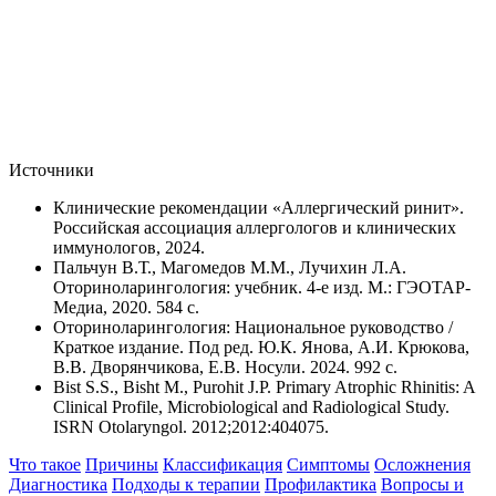
Источники
Клинические рекомендации «Аллергический ринит».
Российская ассоциация аллергологов и клинических
иммунологов, 2024.
Пальчун В.Т., Магомедов М.М., Лучихин Л.А.
Оториноларингология: учебник. 4-е изд. М.: ГЭОТАР-
Медиа, 2020. 584 с.
Оториноларингология: Национальное руководство /
Краткое издание. Под ред. Ю.К. Янова, А.И. Крюкова,
В.В. Дворянчикова, Е.В. Носули. 2024. 992 с.
Bist S.S., Bisht M., Purohit J.P. Primary Atrophic Rhinitis: A
Clinical Profile, Microbiological and Radiological Study.
ISRN Otolaryngol. 2012;2012:404075.
Что такое
Причины
Классификация
Симптомы
Осложнения
Диагностика
Подходы к терапии
Профилактика
Вопросы и