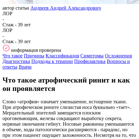
автор статьи
Андреев Андрей Александрович
ЛОР
-
Стаж - 39 лет
ЛОР
-
Стаж - 39 лет
информация проверена
Что такое
Причины
Классификация
Симптомы
Осложнения
Диагностика
Подходы к терапии
Профилактика
Вопросы и
ответы
Врачи
Что такое атрофический ринит и как
он проявляется
Слово «атрофия» означает уменьшение, истощение ткани.
При атрофическом рините слизистая носа буквально «тает».
Мерцательный эпителий замещается плоским
ороговевающим, железы сокращают выработку секрета,
нервные окончания гибнут. Носовые раковины уменьшаются
в объеме, ходы патологически расширяются - парадокс, но
при этом пациент ощущает заложенность. Несмотря на то, что