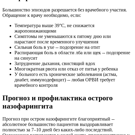
Большинство эпизодов разрешается без врачебного участия.
Обращение к врачу необходимо, если:
Температура выше 39°C, не снижается
жаропонижающими
Симптомы не уменьшаются к пятому дню или
нарастают после временного улучшения
Сильная боль в ухе -- подозрение на отит
Распирающая боль в области лба или щек -- подозрение
на синусит
Затруднение дыхания, свистящий вдох
Многократная рвота или отказ от питья у ребенка
У больного есть хронические заболевания (астма,
диабет, иммунодефицит) -- любая ОРВИ требует
врачебного контроля
Прогноз и профилактика острого
назофарингита
Прогноз при остром назофарингите благоприятный --
абсолютное большинство пациентов выздоравливает
полностью за 7–10 дней без каких-либо последствий.