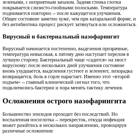
зелеными, с неприятным запахом. Задняя стенка глотки
покрывается слизисто-гнойными полосками. Температура
поднимается повторно -- после кажущегося улучшения.
Общее состояние заметно хуже, чем при катаральной форме, и
без антибиотика процесс рискует затянуться или осложниться.
Вирусный и бактериальный назофарингит
Вирусный начинается постепенно, выделения прозрачные,
температура невысокая, к пятому дню наступает перелом в
лучшую сторону. Бактериальный чаще «садится» на хвост
вирусному: после нескольких дней улучшения состояние
вновь ухудшается, выделения густеют и зеленеют, лихорадка
возвращается, боль в горле нарастает. Именно этот «второй
подъем» -- главный клинический сигнал того, что
подключились бактерии и пора менять тактику лечения.
Осложнения острого назофарингита
Большинство эпизодов проходит без последствий. Но
воспаленная носоглотка -- перекресток, откуда инфекция
может разойтись в нескольких направлениях, провоцируя
различные осложнения: