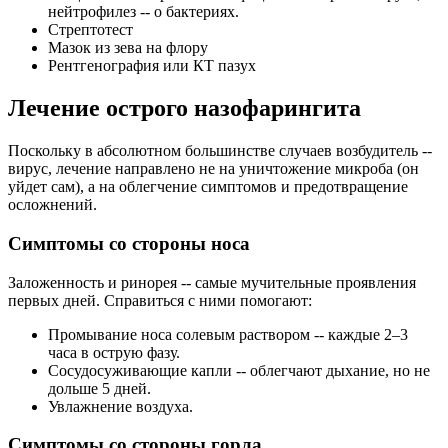
нейтрофилез -- о бактериях.
Стрептотест
Мазок из зева на флору
Рентгенография или КТ пазух
Лечение острого назофарингита
Поскольку в абсолютном большинстве случаев возбудитель --
вирус, лечение направлено не на уничтожение микроба (он
уйдет сам), а на облегчение симптомов и предотвращение
осложнений.
Симптомы со стороны носа
Заложенность и ринорея -- самые мучительные проявления
первых дней. Справиться с ними помогают:
Промывание носа солевым раствором -- каждые 2–3
часа в острую фазу.
Сосудосуживающие капли -- облегчают дыхание, но не
дольше 5 дней.
Увлажнение воздуха.
Симптомы со стороны горла