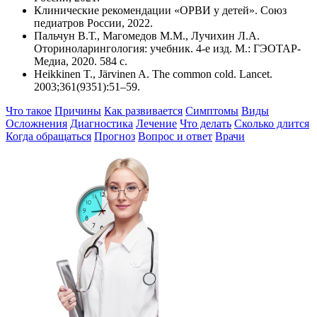
Клинические рекомендации «ОРВИ у детей». Союз
педиатров России, 2022.
Пальчун В.Т., Магомедов М.М., Лучихин Л.А.
Оториноларингология: учебник. 4-е изд. М.: ГЭОТАР-
Медиа, 2020. 584 с.
Heikkinen T., Järvinen A. The common cold. Lancet.
2003;361(9351):51–59.
Что такое
Причины
Как развивается
Симптомы
Виды
Осложнения
Диагностика
Лечение
Что делать
Сколько длится
Когда обращаться
Прогноз
Вопрос и ответ
Врачи