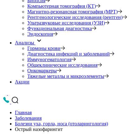
Биопсия
Компьютерная томография (КТ)
Магнитно-резонансная томография (МРТ)
Рентгенологические исследования (рентген)
Ультразвуковые исследования (УЗИ)
Функциональная диагностика
Эндоскопия
Анализы
Гормоны крови
Диагностика инфекций и заболеваний
Иммуногематология
Общеклинические исследования
Онкомаркеры
Тяжелые металлы и микроэлементы
Акции
Главная
Заболевания
Болезни уха, горла, носа (отоларингология)
Острый назофарингит