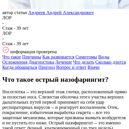
автор статьи
Андреев Андрей Александрович
ЛОР
-
Стаж - 39 лет
ЛОР
-
Стаж - 39 лет
информация проверена
Что такое
Причины
Как развивается
Симптомы
Виды
Осложнения
Диагностика
Лечение
Что делать
Сколько длится
Когда обращаться
Прогноз
Вопрос и ответ
Врачи
Что такое острый назофарингит?
Носоглотка -- это верхний этаж глотки, расположенный прямо
за полостью носа. Слизистая оболочка этого участка верхних
дыхательных путей первой принимает на себя удар
респираторных вирусов -- и реагирует воспалением. Отек,
покраснение, избыточная выработка секрета -- все это
защитные механизмы, которые призваны вымыть возбудителя
и не пустить его ниже. Острый назофарингит -- это именно
такой ответ: бурный, кратковременный (до трех недель),