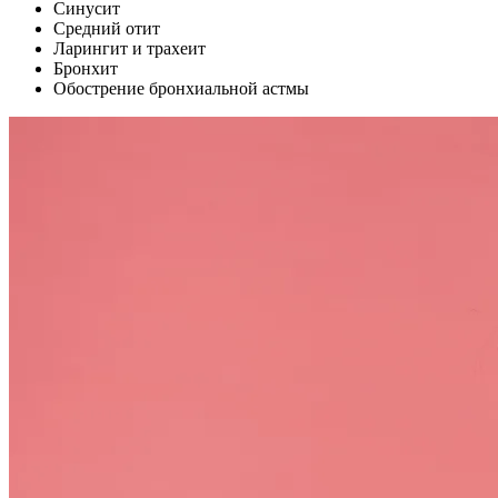
Синусит
Средний отит
Ларингит и трахеит
Бронхит
Обострение бронхиальной астмы