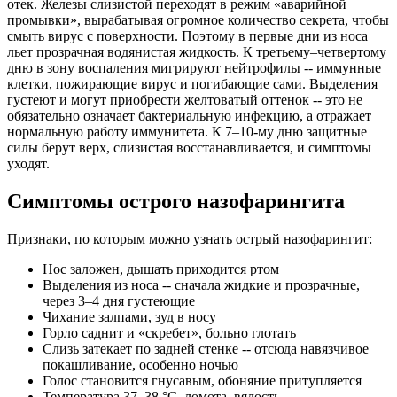
отек. Железы слизистой переходят в режим «аварийной
промывки», вырабатывая огромное количество секрета, чтобы
смыть вирус с поверхности. Поэтому в первые дни из носа
льет прозрачная водянистая жидкость. К третьему–четвертому
дню в зону воспаления мигрируют нейтрофилы -- иммунные
клетки, пожирающие вирус и погибающие сами. Выделения
густеют и могут приобрести желтоватый оттенок -- это не
обязательно означает бактериальную инфекцию, а отражает
нормальную работу иммунитета. К 7–10-му дню защитные
силы берут верх, слизистая восстанавливается, и симптомы
уходят.
Симптомы острого назофарингита
Признаки, по которым можно узнать острый назофарингит:
Нос заложен, дышать приходится ртом
Выделения из носа -- сначала жидкие и прозрачные,
через 3–4 дня густеющие
Чихание залпами, зуд в носу
Горло саднит и «скребет», больно глотать
Слизь затекает по задней стенке -- отсюда навязчивое
покашливание, особенно ночью
Голос становится гнусавым, обоняние притупляется
Температура 37–38 °C, ломота, вялость