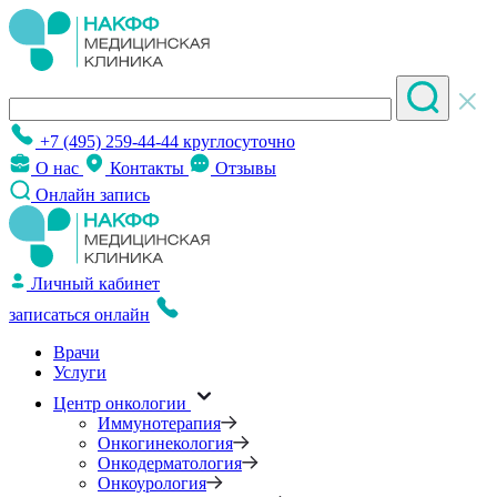
+7 (495) 259-44-44
круглосуточно
О нас
Контакты
Отзывы
Онлайн запись
Личный кабинет
записаться онлайн
Врачи
Услуги
Центр онкологии
Иммунотерапия
Онкогинекология
Онкодерматология
Онкоурология