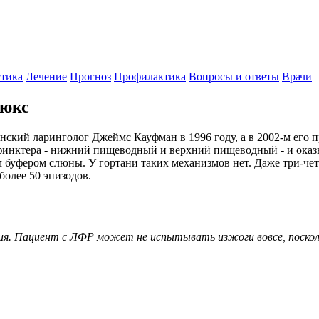
тика
Лечение
Прогноз
Профилактика
Вопросы и ответы
Врачи
люкс
кий ларинголог Джеймс Кауфман в 1996 году, а в 2002-м его 
сфинктера - нижний пищеводный и верхний пищеводный - и оказ
буфером слюны. У гортани таких механизмов нет. Даже три-чет
более 50 эпизодов.
я. Пациент с ЛФР может не испытывать изжоги вовсе, поскольк