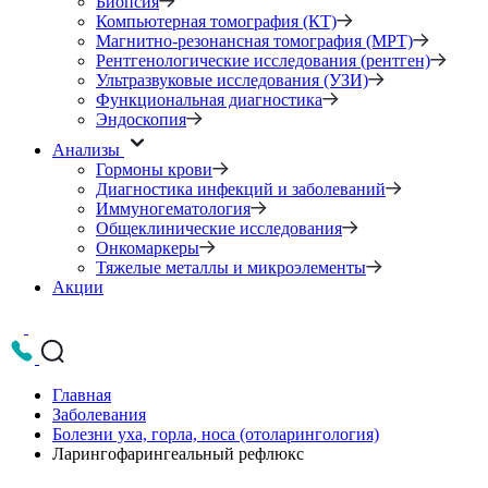
Биопсия
Компьютерная томография (КТ)
Магнитно-резонансная томография (МРТ)
Рентгенологические исследования (рентген)
Ультразвуковые исследования (УЗИ)
Функциональная диагностика
Эндоскопия
Анализы
Гормоны крови
Диагностика инфекций и заболеваний
Иммуногематология
Общеклинические исследования
Онкомаркеры
Тяжелые металлы и микроэлементы
Акции
Главная
Заболевания
Болезни уха, горла, носа (отоларингология)
Ларингофарингеальный рефлюкс