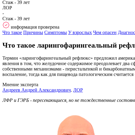
Стаж - 39 лет
ЛОР
-
Стаж - 39 лет
информация проверена
Что такое
Причины
Симптомы
У взрослых
Чем опасен
Диагнос
Что такое ларингофарингеальный реф
Термин «ларингофарингеальный рефлюкс» предложил американс
явления в том, что желудочное содержимое преодолевает два 
собственными механизмами - перистальтикой и бикарбонатным 
воспаление, тогда как для пищевода патологическим считается 
Мнение эксперта
Андреев Андрей Александрович
.
ЛОР
ЛФР и ГЭРБ - пересекающиеся, но не тождественные состояни