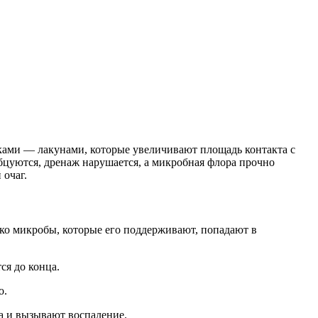
ками — лакунами, которые увеличивают площадь контакта с
бцуются, дренаж нарушается, а микробная флора прочно
 очаг.
ако микробы, которые его поддерживают, попадают в
ся до конца.
о.
а и вызывают воспаление.