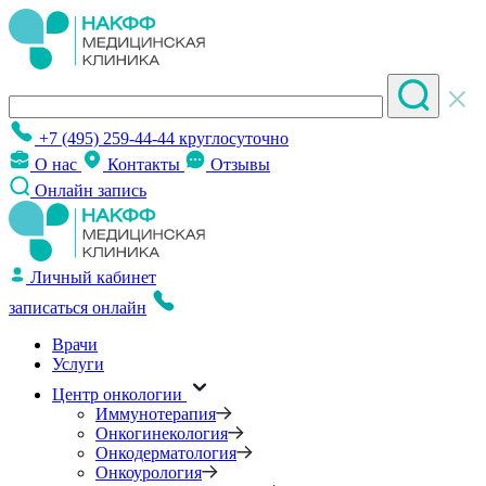
+7 (495) 259-44-44
круглосуточно
О нас
Контакты
Отзывы
Онлайн запись
Личный кабинет
записаться онлайн
Врачи
Услуги
Центр онкологии
Иммунотерапия
Онкогинекология
Онкодерматология
Онкоурология