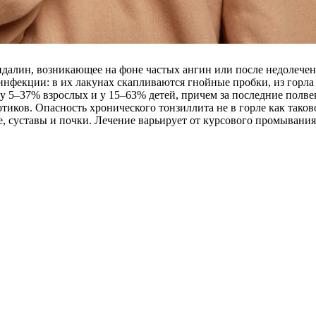
ндалин, возникающее на фоне частых ангин или после недолеч
нфекции: в их лакунах скапливаются гнойные пробки, из горла 
 у 5–37% взрослых и у 15–63% детей, причем за последние полв
иков. Опасность хронического тонзиллита не в горле как таково
е, суставы и почки. Лечение варьирует от курсового промывани