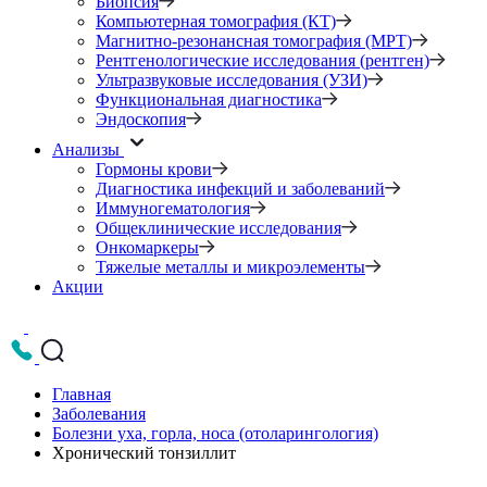
Биопсия
Компьютерная томография (КТ)
Магнитно-резонансная томография (МРТ)
Рентгенологические исследования (рентген)
Ультразвуковые исследования (УЗИ)
Функциональная диагностика
Эндоскопия
Анализы
Гормоны крови
Диагностика инфекций и заболеваний
Иммуногематология
Общеклинические исследования
Онкомаркеры
Тяжелые металлы и микроэлементы
Акции
Главная
Заболевания
Болезни уха, горла, носа (отоларингология)
Хронический тонзиллит