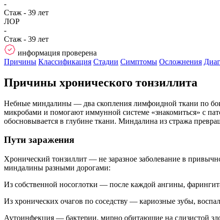
-
Стаж - 39 лет
ЛОР
-
Стаж - 39 лет
информация проверена
Причины
Классификация
Стадии
Симптомы
Осложнения
Диаг
Причины хронического тонзиллита
Небные миндалины — два скопления лимфоидной ткани по бокам
микробами и помогают иммунной системе «знакомиться» с пато
обосновывается в глубине ткани. Миндалина из стража превра
Пути заражения
Хронический тонзиллит — не заразное заболевание в привычно
миндалины разными дорогами:
Из собственной носоглотки — после каждой ангины, фарингита
Из хронических очагов по соседству — кариозные зубы, восп
Аутоинфекция — бактерии, мирно обитающие на слизистой здо