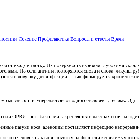
ностика
Лечение
Профилактика
Вопросы и ответы
Врачи
 от входа в глотку. Их поверхность изрезана глубокими склад
генами. Но если ангины повторяются снова и снова, лакуны ру
щается в ловушку для инфекции — так формируется хронический
м смысле: он не «передается» от одного человека другому. Одн
 или ОРВИ часть бактерий закрепляется в лакунах и не выводит
аленные пазухи носа, аденоиды поставляют инфекцию непрерывн
рового человека, активизируются на фоне снижения иммунитет