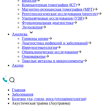
Биопсия
Компьютерная томография (КТ)
Магнитно-резонансная томография (МРТ)
Рентгенологические исследования (рентген)
Ультразвуковые исследования (УЗИ)
Функциональная диагностика
Эндоскопия
Анализы
Гормоны крови
Диагностика инфекций и заболеваний
Иммуногематология
Общеклинические исследования
Онкомаркеры
Тяжелые металлы и микроэлементы
Акции
Главная
Заболевания
Болезни уха, горла, носа (отоларингология)
Акустическая травма (Акутравма)