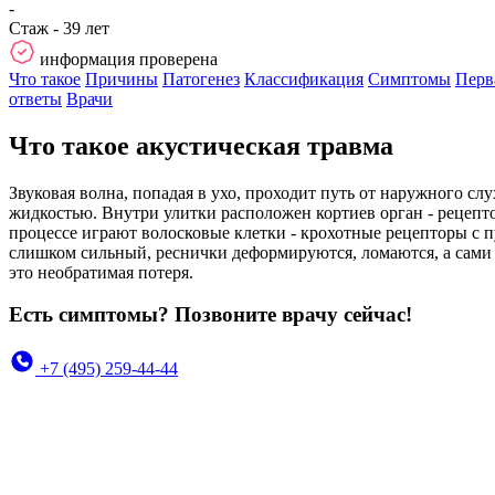
-
Стаж - 39 лет
информация проверена
Что такое
Причины
Патогенез
Классификация
Симптомы
Перв
ответы
Врачи
Что такое акустическая травма
Звуковая волна, попадая в ухо, проходит путь от наружного сл
жидкостью. Внутри улитки расположен кортиев орган - рецепт
процессе играют волосковые клетки - крохотные рецепторы с 
слишком сильный, реснички деформируются, ломаются, а сами к
это необратимая потеря.
Есть симптомы? Позвоните врачу сейчас!
+7 (495) 259-44-44