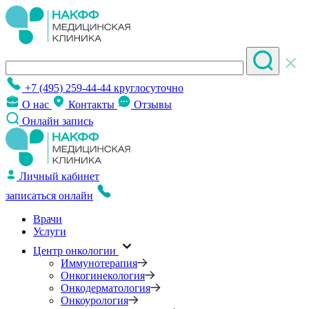
+7 (495) 259-44-44
круглосуточно
О нас
Контакты
Отзывы
Онлайн запись
Личный кабинет
записаться онлайн
Врачи
Услуги
Центр онкологии
Иммунотерапия
Онкогинекология
Онкодерматология
Онкоурология