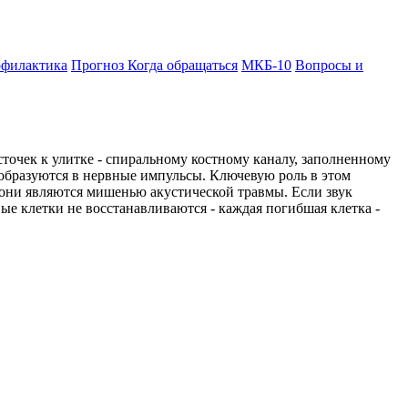
филактика
Прогноз
Когда обращаться
МКБ-10
Вопросы и
сточек к улитке - спиральному костному каналу, заполненному
еобразуются в нервные импульсы. Ключевую роль в этом
 они являются мишенью акустической травмы. Если звук
ые клетки не восстанавливаются - каждая погибшая клетка -