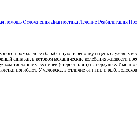
ая помощь
Осложнения
Диагностика
Лечение
Реабилитация
Про
ухового прохода через барабанную перепонку и цепь слуховых ко
орный аппарат, в котором механические колебания жидкости пр
пучком тончайших ресничек (стереоцилий) на верхушке. Именно
летки погибают. У человека, в отличие от птиц и рыб, волосков