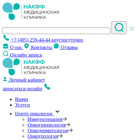
+7 (495) 259-44-44
круглосуточно
О нас
Контакты
Отзывы
Онлайн запись
Личный кабинет
записаться онлайн
Врачи
Услуги
Центр онкологии
Иммунотерапия
Онкогинекология
Онкодерматология
Онкоурология