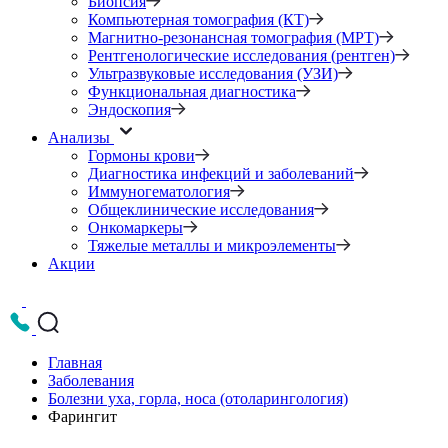
Биопсия
Компьютерная томография (КТ)
Магнитно-резонансная томография (МРТ)
Рентгенологические исследования (рентген)
Ультразвуковые исследования (УЗИ)
Функциональная диагностика
Эндоскопия
Анализы
Гормоны крови
Диагностика инфекций и заболеваний
Иммуногематология
Общеклинические исследования
Онкомаркеры
Тяжелые металлы и микроэлементы
Акции
Главная
Заболевания
Болезни уха, горла, носа (отоларингология)
Фарингит