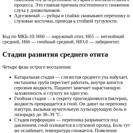
процесса. Это главная причина постепенного снижения
слуха у дошкольников.
Адгезивный — рубцы и спайки сковывают перепонку и
слуховые косточки, приводя к стойкой тугоухости.
Код по МКБ-10: H60 — наружный отит, H65 — негнойный
средний, H66 — гнойный средний, H83.0 — лабиринтит.
Стадии развития среднего отита
Четыре фазы острого воспаления:
Катаральная стадия — слизистая среднего уха набухает,
евстахиева труба перестает работать, внутри копится
серозная жидкость. Пациент замечает нарастающую
заложенность и глухоту на одно ухо.
Гнойная стадия — к секрету присоединяются бактерии,
жидкость превращается в гной. Он давит на перепонку
изнутри, вызывая мучительную пульсирующую боль и
лихорадку до 38–39 °C.
Стадия перфорации — перепонка разрывается под
давлением, гной изливается в слуховой проход. Боль тут
же ослабевает, температура снижается. Появление