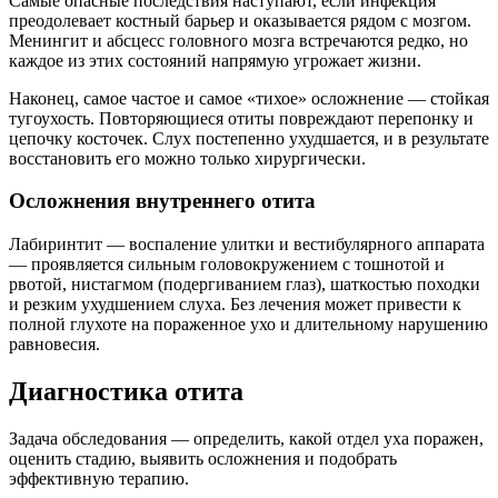
Самые опасные последствия наступают, если инфекция
преодолевает костный барьер и оказывается рядом с мозгом.
Менингит и абсцесс головного мозга встречаются редко, но
каждое из этих состояний напрямую угрожает жизни.
Наконец, самое частое и самое «тихое» осложнение — стойкая
тугоухость. Повторяющиеся отиты повреждают перепонку и
цепочку косточек. Слух постепенно ухудшается, и в результате
восстановить его можно только хирургически.
Осложнения внутреннего отита
Лабиринтит — воспаление улитки и вестибулярного аппарата
— проявляется сильным головокружением с тошнотой и
рвотой, нистагмом (подергиванием глаз), шаткостью походки
и резким ухудшением слуха. Без лечения может привести к
полной глухоте на пораженное ухо и длительному нарушению
равновесия.
Диагностика отита
Задача обследования — определить, какой отдел уха поражен,
оценить стадию, выявить осложнения и подобрать
эффективную терапию.