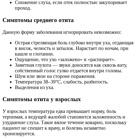
Снижение слуха, если отек полностью закупоривает
проход.
Симптомы среднего отита
Данную форму заболевания игнорировать невозможно:
Острая стреляющая боль глубоко внутри уха, отдающая
в висок, челюсть и затылок. Нарастает по ночам, при
кашле и глотании.
Ощущение, что ухо «заложено» и «распирает».
Заметная глухота — звуки доносятся как сквозь вату,
собственный голос гулко отдается внутри головы.
Шум или звон на стороне поражения.
Температура 38–39°C, слабость, разбитость.
Выделения из уха.
Симптомы отита у взрослых
У взрослых температура едва превышает норму, боль
терпимая, а ведущей жалобой становится заложенность и
ухудшение слуха. Такое вялое течение коварно, поскольку
пациент не спешит к врачу, и болезнь незаметно
хронизируется.