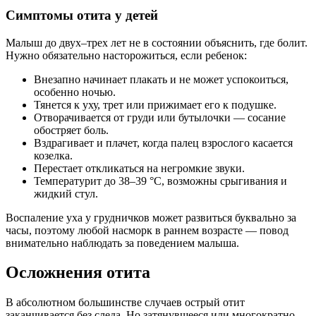
Симптомы отита у детей
Малыш до двух–трех лет не в состоянии объяснить, где болит.
Нужно обязательно насторожиться, если ребенок:
Внезапно начинает плакать и не может успокоиться,
особенно ночью.
Тянется к уху, трет или прижимает его к подушке.
Отворачивается от груди или бутылочки — сосание
обостряет боль.
Вздрагивает и плачет, когда палец взрослого касается
козелка.
Перестает откликаться на негромкие звуки.
Температурит до 38–39 °C, возможны срыгивания и
жидкий стул.
Воспаление уха у грудничков может развиться буквально за
часы, поэтому любой насморк в раннем возрасте — повод
внимательно наблюдать за поведением малыша.
Осложнения отита
В абсолютном большинстве случаев острый отит
заканчивается без следа. Но затянувшееся или многократно