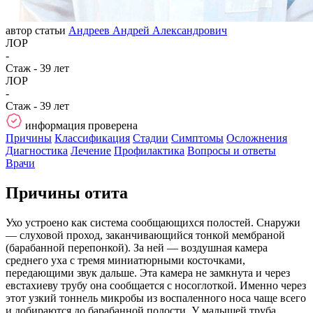
автор статьи
Андреев Андрей Александрович
ЛОР
-
Стаж - 39 лет
ЛОР
-
Стаж - 39 лет
информация проверена
Причины
Классификация
Стадии
Симптомы
Осложнения
Диагностика
Лечение
Профилактика
Вопросы и ответы
Врачи
Причины отита
Ухо устроено как система сообщающихся полостей. Снаружи
— слуховой проход, заканчивающийся тонкой мембраной
(барабанной перепонкой). За ней — воздушная камера
среднего уха с тремя миниатюрными косточками,
передающими звук дальше. Эта камера не замкнута и через
евстахиеву трубу она сообщается с носоглоткой. Именно через
этот узкий тоннель микробы из воспаленного носа чаще всего
и добираются до барабанной полости. У малышей труба