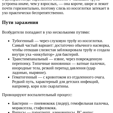
устроена иначе, чем у взрослых, — она короче, шире и лежит
почти горизонтально, поэтому слизь из носоглотки затекает в
ухо практически беспрепятственно.
Пути заражения
Возбудители попадают в ухо несколькими путями:
Тубогенный — через слуховую трубу из носоглотки.
Самый частый вариант: достаточно обычного насморка,
чтобы отекшая слизистая заблокировала трубу и создала
внутри уха «инкубатор» для бактерий.
Транстимпанальный — извне, через поврежденную
перепонку. Типичные виновники — ватные палочки,
инородные тела, резкий перепад давления (удар
ладонью, ныряние).
Гематогенный — с кровотоком из отдаленного очага.
Редкий путь, характерный для детских инфекций,
например, кори или скарлатины.
Провоцируют воспалительный процесс:
Бактерии — пневмококк (лидер), гемофильная палочка,
моракселла, стафилококк.
Вирусы — парагрипп, аденовирусы, РС-вирус,