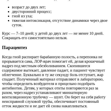
возраст до двух лет;
двусторонний процесс;
гной из уха;
тяжелая интоксикация, отсутствие динамики через двое
суток.
Курс — 7–10 дней; у детей до двух лет — не менее 10 дней.
Сокращать его самостоятельно нельзя.
Парацентез
Когда гной распирает барабанную полость, а перепонка не
прорывается сама, ЛОР-врач помогает ей, делая крошечный
надрез под местным обезболиванием. Скопившееся
содержимое вытекает, давление падает, и пациент чувствует
облегчение. Буквально в ту же секунду боль отступает, жар
спадает. Полученный материал отправляют в лабораторию,
чтобы определить возбудителя и прицельно подобрать
антибиотик. Детям, у которых отиты повторяются раз за
разом, через надрез устанавливают миниатюрную
вентиляционную трубочку — шунт. Он берет на себя работу
неисправной слуховой трубы, обеспечивает постоянный
отток жидкости и не дает ей снова накапливаться.