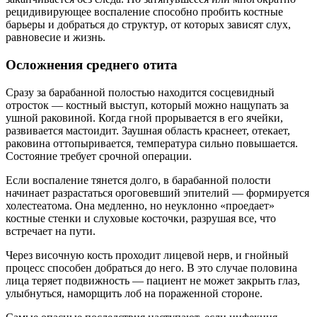
рецидивирующее воспаление способно пробить костные
барьеры и добраться до структур, от которых зависят слух,
равновесие и жизнь.
Осложнения среднего отита
Сразу за барабанной полостью находится сосцевидный
отросток — костный выступ, который можно нащупать за
ушной раковиной. Когда гной прорывается в его ячейки,
развивается мастоидит. Заушная область краснеет, отекает,
раковина оттопыривается, температура сильно повышается.
Состояние требует срочной операции.
Если воспаление тянется долго, в барабанной полости
начинает разрастаться ороговевший эпителий — формируется
холестеатома. Она медленно, но неуклонно «проедает»
костные стенки и слуховые косточки, разрушая все, что
встречает на пути.
Через височную кость проходит лицевой нерв, и гнойный
процесс способен добраться до него. В это случае половина
лица теряет подвижность — пациент не может закрыть глаз,
улыбнуться, наморщить лоб на пораженной стороне.