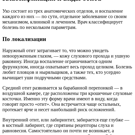
Ухо состоит из трех анатомических отделов, и воспаление
каждого из них — по сути, отдельное заболевание со своим
механизмом, клиникой и лечением. Врач классифицирует
болезнь по нескольким параметрам.
По локализации
Наружный отит затрагивает то, что можно увидеть
невооруженным глазом, — кожу слухового прохода и ушную
раковину. Иногда воспаление ограничивается одним
фурункулом, иногда охватывает весь проход целиком. Болезнь
любит пловцов и ныряльщиков, а также тех, кто усердно
вычищает уши подручными средствами.
Средний отит развивается за барабанной перепонкой — в
воздушной камере, где расположены три крошечные слуховые
косточки. Именно эту форму врачи имеют в виду, когда
говорят просто «отит». Она встречается чаще остальных,
протекает ярче и несет наибольший риск осложнений.
Внутренний отит, или лабиринтит, забирается еще глубже —
в костный лабиринт, где спрятаны рецепторы слуха и
равновесия. Самостоятельно он почти не возникает, а