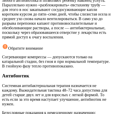
любого антибиотика и позволяют ребенку наконец уснуть.
Параллельно нужно «разблокировать» евстахиеву трубу —
для этого в нос закапывают сосудосуживающие капли
коротким курсом до пяти–семи дней, чтобы слизистая осела и
среднее ухо снова начало вентилироваться. В само ухо до
разрыва перепонки капают противовоспалительные и
обезболивающие растворы, а после — антибактериальные,
поскольку через образовавшееся отверстие у лекарства есть
прямой доступ к очагу воспаления.
Обратите внимание
Согревающие компрессы — допускаются только на
катаральной стадии, без гноя и при нормальной температуре.
В гнойную фазу тепло противопоказано.
Антибиотик
Системная антибактериальная терапия назначается не
каждому. Выжидательная тактика 48–72 часа допустима для
детей старше двух лет и для взрослых с легкой формой. То
есть если за это время наступает улучшение, антибиотик не
нужен.
Безусловные показания к немедленному назначению: