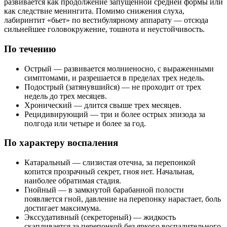
развивается как продолжение запущенной средней формы или
как следствие менингита. Помимо снижения слуха,
лабиринтит «бьет» по вестибулярному аппарату — отсюда
сильнейшее головокружение, тошнота и неустойчивость.
По течению
Острый — развивается молниеносно, с выраженными
симптомами, и разрешается в пределах трех недель.
Подострый (затянувшийся) — не проходит от трех
недель до трех месяцев.
Хронический — длится свыше трех месяцев.
Рецидивирующий — три и более острых эпизода за
полгода или четыре и более за год.
По характеру воспаления
Катаральный — слизистая отечна, за перепонкой
копится прозрачный секрет, гноя нет. Начальная,
наиболее обратимая стадия.
Гнойный — в замкнутой барабанной полости
появляется гной, давление на перепонку нарастает, боль
достигает максимума.
Экссудативный (секреторный) — жидкость
скапливается за перепонкой без яркого воспалительного