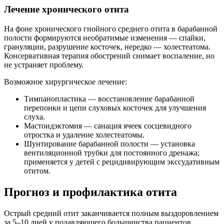
Лечение хронического отита
На фоне хронического гнойного среднего отита в барабанной
полости формируются необратимые изменения — спайки,
грануляции, разрушение косточек, нередко — холестеатома.
Консервативная терапия обострений снимает воспаление, но
не устраняет проблему.
Возможное хирургическое лечение:
Тимпанопластика — восстановление барабанной
перепонки и цепи слуховых косточек для улучшения
слуха.
Мастоидэктомия — санация ячеек сосцевидного
отростка и удаление холестеатомы.
Шунтирование барабанной полости — установка
вентиляционной трубки для постоянного дренажа;
применяется у детей с рецидивирующим экссудативным
отитом.
Прогноз и профилактика отита
Острый средний отит заканчивается полным выздоровлением
за 5–10 дней у подавляющего большинства пациентов.