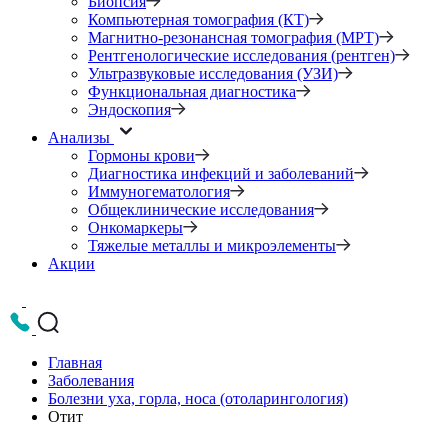
Биопсия
Компьютерная томография (КТ)
Магнитно-резонансная томография (МРТ)
Рентгенологические исследования (рентген)
Ультразвуковые исследования (УЗИ)
Функциональная диагностика
Эндоскопия
Анализы
Гормоны крови
Диагностика инфекций и заболеваний
Иммуногематология
Общеклинические исследования
Онкомаркеры
Тяжелые металлы и микроэлементы
Акции
Главная
Заболевания
Болезни уха, горла, носа (отоларингология)
Отит