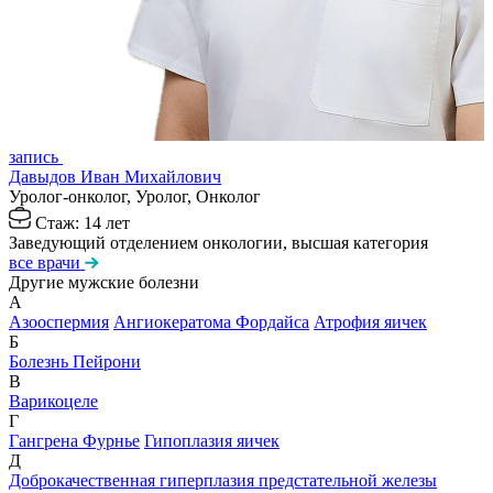
з
З
к
запись
Давыдов Иван Михайлович
Уролог-онколог, Уролог, Онколог
Стаж: 14 лет
Заведующий отделением онкологии, высшая категория
все врачи
Другие мужские болезни
А
Азооспермия
Ангиокератома Фордайса
Атрофия яичек
Б
Болезнь Пейрони
В
Варикоцеле
Г
Гангрена Фурнье
Гипоплазия яичек
Д
Доброкачественная гиперплазия предстательной железы