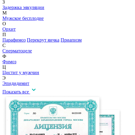
З
Задержка эякуляции
М
Мужское бесплодие
О
Орхит
П
Парафимоз
Перекрут яичка
Приапизм
С
Сперматоцеле
Ф
Фимоз
Ц
Цистит у мужчин
Э
Эпидидимит
Показать все