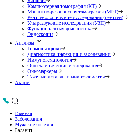
Биопсия
Компьютерная томография (КТ)
Магнитно-резонансная томография (МРТ)
Рентгенологические исследования (рентген)
Ультразвуковые исследования (УЗИ)
Функциональная диагностика
Эндоскопия
Анализы
Гормоны крови
Диагностика инфекций и заболеваний
Иммуногематология
Общеклинические исследования
Онкомаркеры
Тяжелые металлы и микроэлементы
Акции
Главная
Заболевания
Мужские болезни
Баланит