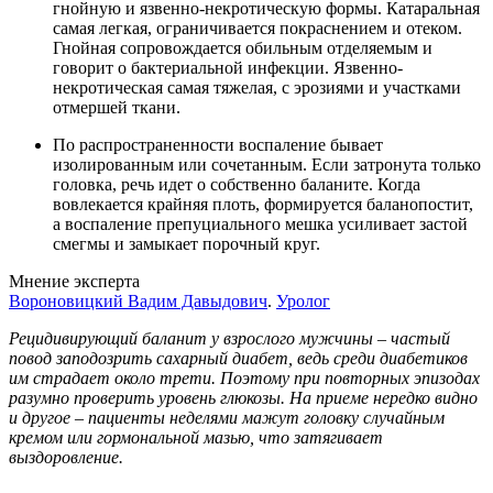
гнойную и язвенно-некротическую формы. Катаральная
самая легкая, ограничивается покраснением и отеком.
Гнойная сопровождается обильным отделяемым и
говорит о бактериальной инфекции. Язвенно-
некротическая самая тяжелая, с эрозиями и участками
отмершей ткани.
По распространенности воспаление бывает
изолированным или сочетанным. Если затронута только
головка, речь идет о собственно баланите. Когда
вовлекается крайняя плоть, формируется баланопостит,
а воспаление препуциального мешка усиливает застой
смегмы и замыкает порочный круг.
Мнение эксперта
Вороновицкий Вадим Давыдович
.
Уролог
Рецидивирующий баланит у взрослого мужчины – частый
повод заподозрить сахарный диабет, ведь среди диабетиков
им страдает около трети. Поэтому при повторных эпизодах
разумно проверить уровень глюкозы. На приеме нередко видно
и другое – пациенты неделями мажут головку случайным
кремом или гормональной мазью, что затягивает
выздоровление.