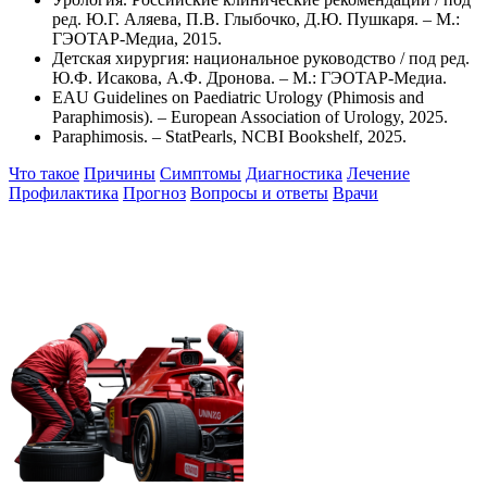
ред. Ю.Г. Аляева, П.В. Глыбочко, Д.Ю. Пушкаря. – М.:
ГЭОТАР-Медиа, 2015.
Детская хирургия: национальное руководство / под ред.
Ю.Ф. Исакова, А.Ф. Дронова. – М.: ГЭОТАР-Медиа.
EAU Guidelines on Paediatric Urology (Phimosis and
Paraphimosis). – European Association of Urology, 2025.
Paraphimosis. – StatPearls, NCBI Bookshelf, 2025.
Что такое
Причины
Симптомы
Диагностика
Лечение
Профилактика
Прогноз
Вопросы и ответы
Врачи