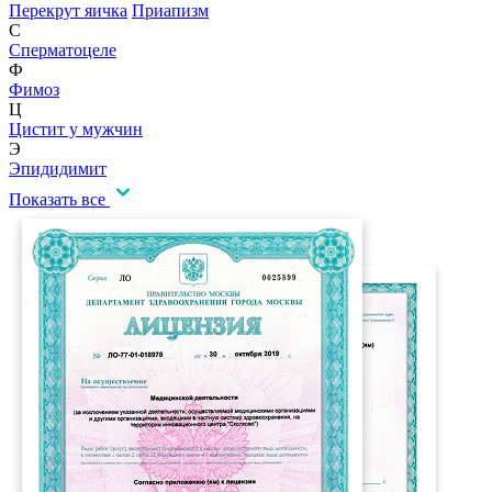
Перекрут яичка
Приапизм
С
Сперматоцеле
Ф
Фимоз
Ц
Цистит у мужчин
Э
Эпидидимит
Показать все