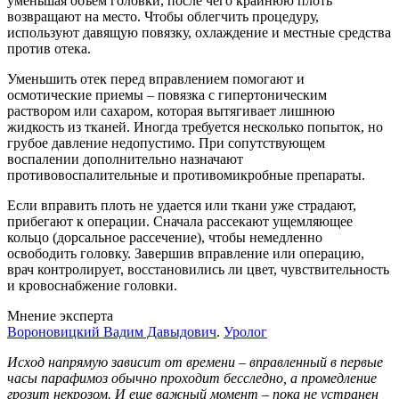
уменьшая объем головки, после чего крайнюю плоть
возвращают на место. Чтобы облегчить процедуру,
используют давящую повязку, охлаждение и местные средства
против отека.
Уменьшить отек перед вправлением помогают и
осмотические приемы – повязка с гипертоническим
раствором или сахаром, которая вытягивает лишнюю
жидкость из тканей. Иногда требуется несколько попыток, но
грубое давление недопустимо. При сопутствующем
воспалении дополнительно назначают
противовоспалительные и противомикробные препараты.
Если вправить плоть не удается или ткани уже страдают,
прибегают к операции. Сначала рассекают ущемляющее
кольцо (дорсальное рассечение), чтобы немедленно
освободить головку. Завершив вправление или операцию,
врач контролирует, восстановились ли цвет, чувствительность
и кровоснабжение головки.
Мнение эксперта
Вороновицкий Вадим Давыдович
.
Уролог
Исход напрямую зависит от времени – вправленный в первые
часы парафимоз обычно проходит бесследно, а промедление
грозит некрозом. И еще важный момент – пока не устранен