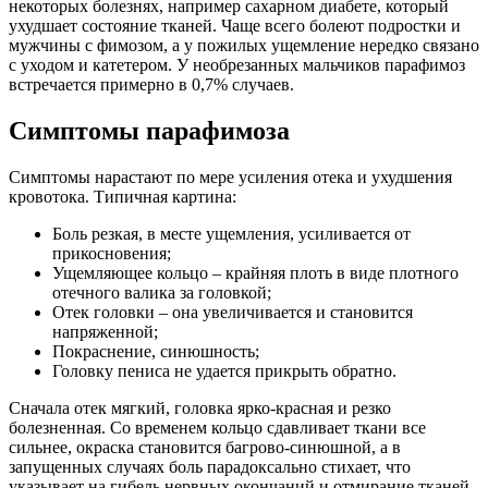
некоторых болезнях, например сахарном диабете, который
ухудшает состояние тканей. Чаще всего болеют подростки и
мужчины с фимозом, а у пожилых ущемление нередко связано
с уходом и катетером. У необрезанных мальчиков парафимоз
встречается примерно в 0,7% случаев.
Симптомы парафимоза
Симптомы нарастают по мере усиления отека и ухудшения
кровотока. Типичная картина:
Боль резкая, в месте ущемления, усиливается от
прикосновения;
Ущемляющее кольцо – крайняя плоть в виде плотного
отечного валика за головкой;
Отек головки – она увеличивается и становится
напряженной;
Покраснение, синюшность;
Головку пениса не удается прикрыть обратно.
Сначала отек мягкий, головка ярко-красная и резко
болезненная. Со временем кольцо сдавливает ткани все
сильнее, окраска становится багрово-синюшной, а в
запущенных случаях боль парадоксально стихает, что
указывает на гибель нервных окончаний и отмирание тканей.