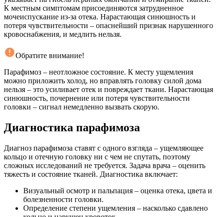
К местным симптомам присоединяются затрудненное
мочеиспускание из-за отека. Нарастающая синюшность и
потеря чувствительности – опаснейший признак нарушенного
кровоснабжения, и медлить нельзя.
Обратите внимание!
Парафимоз – неотложное состояние. К месту ущемления
можно приложить холод, но вправлять головку силой дома
нельзя – это усиливает отек и повреждает ткани. Нарастающая
синюшность, почернение или потеря чувствительности
головки – сигнал немедленно вызвать скорую.
Диагностика парафимоза
Диагноз парафимоза ставят с одного взгляда – ущемляющее
кольцо и отечную головку ни с чем не спутать, поэтому
сложных исследований не требуется. Задача врача – оценить
тяжесть и состояние тканей. Диагностика включает:
Визуальный осмотр и пальпация – оценка отека, цвета и
болезненности головки.
Определение степени ущемления – насколько сдавлено
кольцо и нарушен кровоток.