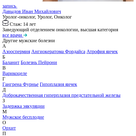
запись
Давыдов Иван Михайлович
Уролог-онколог, Уролог, Онколог
Стаж: 14 лет
Заведующий отделением онкологии, высшая категория
все врачи
Другие мужские болезни
А
Азооспермия
Ангиокератома Фордайса
Атрофия яичек
Б
Баланит
Болезнь Пейрони
В
Варикоцеле
Г
Гангрена Фурнье
Гипоплазия яичек
Д
Доброкачественная гиперплазия предстательной железы
З
Задержка эякуляции
М
Мужское бесплодие
О
Орхит
П