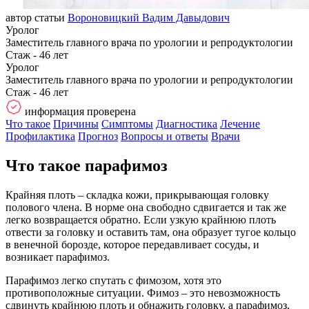
автор статьи
Вороновицкий Вадим Давыдович
Уролог
Заместитель главного врача по урологии и репродуктологии
Стаж - 46 лет
Уролог
Заместитель главного врача по урологии и репродуктологии
Стаж - 46 лет
информация проверена
Что такое
Причины
Симптомы
Диагностика
Лечение
Профилактика
Прогноз
Вопросы и ответы
Врачи
Что такое парафимоз
Крайняя плоть – складка кожи, прикрывающая головку
полового члена. В норме она свободно сдвигается и так же
легко возвращается обратно. Если узкую крайнюю плоть
отвести за головку и оставить там, она образует тугое кольцо
в венечной борозде, которое передавливает сосуды, и
возникает парафимоз.
Парафимоз легко спутать с фимозом, хотя это
противоположные ситуации. Фимоз – это невозможность
сдвинуть крайнюю плоть и обнажить головку, а парафимоз,