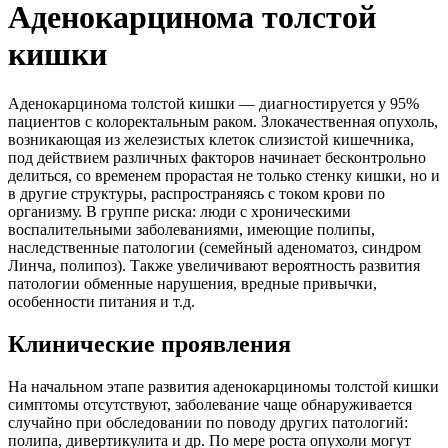
Аденокарцинома толстой
кишки
Аденокарцинома толстой кишки — диагностируется у 95%
пациентов с колоректальным раком. Злокачественная опухоль,
возникающая из железистых клеток слизистой кишечника,
под действием различных факторов начинает бесконтрольно
делиться, со временем прорастая не только стенку кишки, но и
в другие структуры, распространяясь с током крови по
организму. В группе риска: люди с хроническими
воспалительными заболеваниями, имеющие полипы,
наследственные патологии (семейный аденоматоз, синдром
Линча, полипоз). Также увеличивают вероятность развития
патологии обменные нарушения, вредные привычки,
особенности питания и т.д.
Клинические проявления
На начальном этапе развития аденокарциномы толстой кишки
симптомы отсутствуют, заболевание чаще обнаруживается
случайно при обследовании по поводу других патологий:
полипа, дивертикулита и др. По мере роста опухоли могут