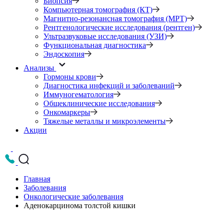
Биопсия
Компьютерная томография (КТ)
Магнитно-резонансная томография (МРТ)
Рентгенологические исследования (рентген)
Ультразвуковые исследования (УЗИ)
Функциональная диагностика
Эндоскопия
Анализы
Гормоны крови
Диагностика инфекций и заболеваний
Иммуногематология
Общеклинические исследования
Онкомаркеры
Тяжелые металлы и микроэлементы
Акции
Главная
Заболевания
Онкологические заболевания
Аденокарцинома толстой кишки