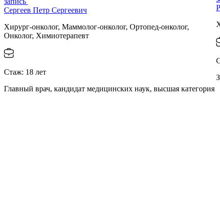
запись
Р
Сергеев Петр Сергеевич
Х
Хирург-онколог, Маммолог-онколог, Ортопед-онколог,
Онколог, Химиотерапевт
Стаж:
18
лет
З
Главный врач, кандидат медицинских наук, высшая категория