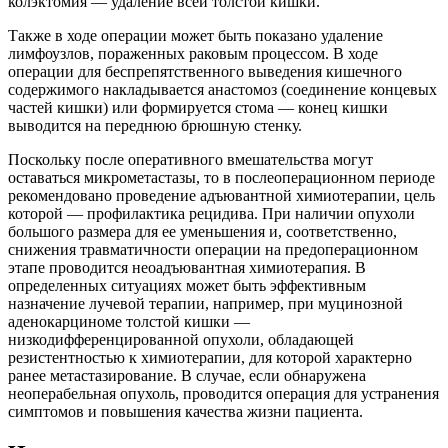
колэктомия — удаление всей толстой кишки.
Также в ходе операции может быть показано удаление
лимфоузлов, пораженных раковым процессом. В ходе
операции для беспрепятственного выведения кишечного
содержимого накладывается анастомоз (соединение концевых
частей кишки) или формируется стома — конец кишки
выводится на переднюю брюшную стенку.
Поскольку после оперативного вмешательства могут
оставаться микрометастазы, то в послеоперационном периоде
рекомендовано проведение адъювантной химиотерапии, цель
которой — профилактика рецидива. При наличии опухоли
большого размера для ее уменьшения и, соответственно,
снижения травматичности операции на предоперационном
этапе проводится неоадъювантная химиотерапия. В
определенных ситуациях может быть эффективным
назначение лучевой терапии, например, при муцинозной
аденокарциноме толстой кишки —
низкодифференцированной опухоли, обладающей
резистентностью к химиотерапии, для которой характерно
ранее метастазирование. В случае, если обнаружена
неоперабельная опухоль, проводится операция для устранения
симптомов и повышения качества жизни пациента.