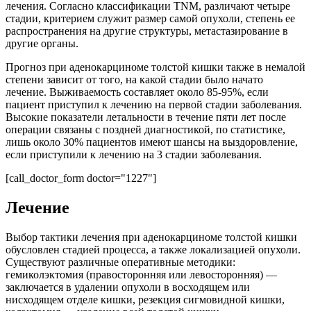
лечения. Согласно классификации TNM, различают четыре
стадии, критерием служит размер самой опухоли, степень ее
распространения на другие структуры, метастазирование в
другие органы.
Прогноз при аденокарциноме толстой кишки также в немалой
степени зависит от того, на какой стадии было начато
лечение. Выживаемость составляет около 85-95%, если
пациент приступил к лечению на первой стадии заболевания.
Высокие показатели летальности в течение пяти лет после
операции связаны с поздней диагностикой, по статистике,
лишь около 30% пациентов имеют шансы на выздоровление,
если приступили к лечению на 3 стадии заболевания.
[call_doctor_form doctor="1227"]
Лечение
Выбор тактики лечения при аденокарциноме толстой кишки
обусловлен стадией процесса, а также локализацией опухоли.
Существуют различные оперативные методики:
гемиколэктомия (правосторонняя или левосторонняя) —
заключается в удалении опухоли в восходящем или
нисходящем отделе кишки, резекция сигмовидной кишки,