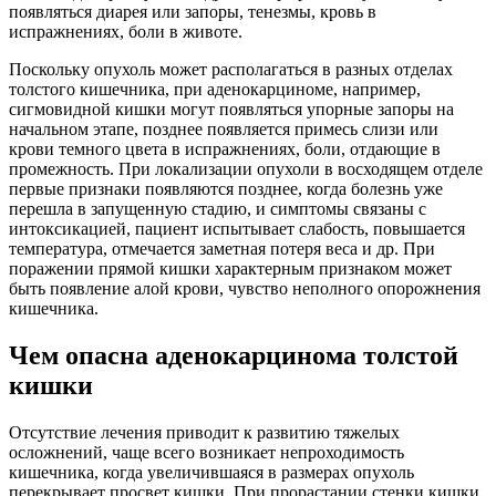
появляться диарея или запоры, тенезмы, кровь в
испражнениях, боли в животе.
Поскольку опухоль может располагаться в разных отделах
толстого кишечника, при аденокарциноме, например,
сигмовидной кишки могут появляться упорные запоры на
начальном этапе, позднее появляется примесь слизи или
крови темного цвета в испражнениях, боли, отдающие в
промежность. При локализации опухоли в восходящем отделе
первые признаки появляются позднее, когда болезнь уже
перешла в запущенную стадию, и симптомы связаны с
интоксикацией, пациент испытывает слабость, повышается
температура, отмечается заметная потеря веса и др. При
поражении прямой кишки характерным признаком может
быть появление алой крови, чувство неполного опорожнения
кишечника.
Чем опасна аденокарцинома толстой
кишки
Отсутствие лечения приводит к развитию тяжелых
осложнений, чаще всего возникает непроходимость
кишечника, когда увеличившаяся в размерах опухоль
перекрывает просвет кишки. При прорастании стенки кишки