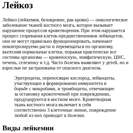
Лейкоз
Лейкоз (лейкемия, белокровие, рак крови) — онкологическое
заболевание тканей костного мозга, которое вызывает
нарушение процессов кроветворения. При этом нарушается
процесс созревания клеток-предшественников лейкоцитов,
они не могут правильно функционировать, начинают
неконтролируемо расти и перемещаться по организму,
вытесняя нормальные клетки, поражая практически все
системы организма — кровеносную, лимфатическую, ЦНС,
печень, селезенку и т.д. Часто болезнь выявляют у детей, но и
взрослые не застрахованы от опасного диагноза.
Эритроциты, переносящие кислород, лейкоциты,
участвующие в формировании иммунитета и
борьбе с микробами, и тромбоциты, отвечающие
за остановку кровотечений при повреждениях,
продуцируются в костном мозге. Кроветворная
ткань костного мозга включает в себя
соответственно 3 клеточные линии, повреждение
любой из них приводит к болезни.
Виды лейкемии