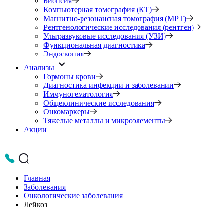
Биопсия
Компьютерная томография (КТ)
Магнитно-резонансная томография (МРТ)
Рентгенологические исследования (рентген)
Ультразвуковые исследования (УЗИ)
Функциональная диагностика
Эндоскопия
Анализы
Гормоны крови
Диагностика инфекций и заболеваний
Иммуногематология
Общеклинические исследования
Онкомаркеры
Тяжелые металлы и микроэлементы
Акции
Главная
Заболевания
Онкологические заболевания
Лейкоз