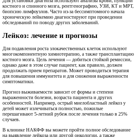
Для установки диагноза используют анализы крови, пункции
костного и спинного мозга, рентгенографию, УЗИ, КТ и МРТ,
биопсию лимфоузлов. Часто из-за бессимптомного начала
хроническую лейкемию диагностируют при проведении
обследований по поводу других заболеваний.
Лейкоз: лечение и прогнозы
Для подавления роста злокачественных клеток используют
многокомпонентную химиотерапию, а также трансплантацию
костного мозга. Цель лечения — добиться стойкой ремиссии,
однако даже в этом случае пациент, как правило, должен
продолжать прием препаратов. Может проводиться терапия
для повышения иммунитета и для снижения выраженности
симптоматики.
Прогноз выживаемости зависит от формы и степени
выраженности болезни, возраста пациента и других
особенностей. Например, острый миелобластный лейкоз у
детей может излечиваться полностью, пожилые
перешагивают 5-летний рубеж после лечения только в 25%
случаев.
В клинике НАКФФ вы можете пройти полное обследование
на выявление лейкоза или другой онкологии, а также