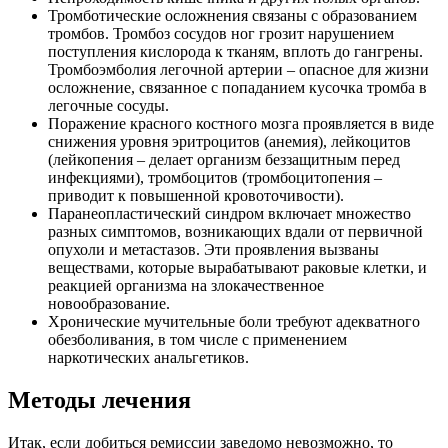
Тромботические осложнения связаны с образованием
тромбов. Тромбоз сосудов ног грозит нарушением
поступления кислорода к тканям, вплоть до гангрены.
Тромбоэмболия легочной артерии – опасное для жизни
осложнение, связанное с попаданием кусочка тромба в
легочные сосуды.
Поражение красного костного мозга проявляется в виде
снижения уровня эритроцитов (анемия), лейкоцитов
(лейкопения – делает организм беззащитным перед
инфекциями), тромбоцитов (тромбоцитопения –
приводит к повышенной кровоточивости).
Паранеопластический синдром включает множество
разных симптомов, возникающих вдали от первичной
опухоли и метастазов. Эти проявления вызваны
веществами, которые вырабатывают раковые клетки, и
реакцией организма на злокачественное
новообразование.
Хронические мучительные боли требуют адекватного
обезболивания, в том числе с применением
наркотических анальгетиков.
Методы лечения
Итак, если добиться ремиссии заведомо невозможно, то