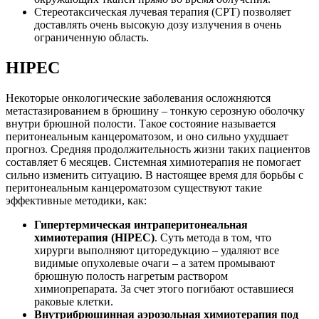
Стереотаксическая лучевая терапия (СРТ) позволяет
доставлять очень высокую дозу излучения в очень
ограниченную область.
HIPEC
Некоторые онкологические заболевания осложняются
метастазированием в брюшину – тонкую серозную оболочку
внутри брюшной полости. Такое состояние называется
перитонеальным канцероматозом, и оно сильно ухудшает
прогноз. Средняя продолжительность жизни таких пациентов
составляет 6 месяцев. Системная химиотерапия не помогает
сильно изменить ситуацию. В настоящее время для борьбы с
перитонеальным канцероматозом существуют такие
эффективные методики, как:
Гипертермическая интраперитонеальная
химиотерапия (HIPEC)
. Суть метода в том, что
хирурги выполняют циторедукцию – удаляют все
видимые опухолевые очаги – а затем промывают
брюшную полость нагретым раствором
химиопрепарата. За счет этого погибают оставшиеся
раковые клетки.
Внутрибрюшинная аэрозольная химиотерапия под