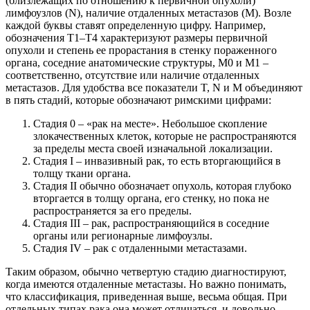
(близлежащих по отношению к первичной опухоли)
лимфоузлов (N), наличие отдаленных метастазов (M). Возле
каждой буквы ставят определенную цифру. Например,
обозначения T1–T4 характеризуют размеры первичной
опухоли и степень ее прорастания в стенку пораженного
органа, соседние анатомические структуры, M0 и M1 –
соответственно, отсутствие или наличие отдаленных
метастазов. Для удобства все показатели T, N и M объединяют
в пять стадий, которые обозначают римскими цифрами:
Стадия 0 – «рак на месте». Небольшое скопление
злокачественных клеток, которые не распространяются
за пределы места своей изначальной локализации.
Стадия I – инвазивный рак, то есть вторгающийся в
толщу ткани органа.
Стадия II обычно обозначает опухоль, которая глубоко
вторгается в толщу органа, его стенку, но пока не
распространяется за его пределы.
Стадия III – рак, распространяющийся в соседние
органы или регионарные лимфоузлы.
Стадия IV – рак с отдаленными метастазами.
Таким образом, обычно четвертую стадию диагностируют,
когда имеются отдаленные метастазы. Но важно понимать,
что классификация, приведенная выше, весьма общая. При
отдельных типах рака она может отличаться, и довольно