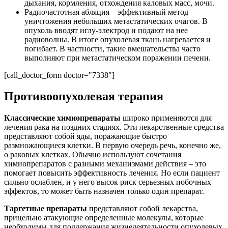
дыхания, кормления, отхождения каловых масс, мочи.
Радиочастотная абляция – эффективный метод
уничтожения небольших метастатических очагов. В
опухоль вводят иглу-электрод и подают на нее
радиоволны. В итоге опухолевая ткань нагревается и
погибает. В частности, такие вмешательства часто
выполняют при метастатическом поражении печени.
[call_doctor_form doctor="7338"]
Противоопухолевая терапия
Классические химиопрепараты
широко применяются для
лечения рака на поздних стадиях. Эти лекарственные средства
представляют собой яды, поражающие быстро
размножающиеся клетки. В первую очередь речь, конечно же,
о раковых клетках. Обычно используют сочетания
химиопрепаратов с разными механизмами действия – это
помогает повысить эффективность лечения. Но если пациент
сильно ослаблен, и у него высок риск серьезных побочных
эффектов, то может быть назначен только один препарат.
Таргетные препараты
представляют собой лекарства,
прицельно атакующие определенные молекулы, которые
необходимы для поддержания жизнедеятельности опухолевых