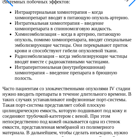
системных побочных эффектов:
Интраартериальная химиотерапия – когда
химиопрепарат вводят в питающую опухоль артерию.
Интратекальная химиотерапия – введение
химиопрепарата в спинномозговую жидкость.
Химиоэмболизация – когда в артерию, питающую
опухоль, помимо химиопрепарата, вводят специальные
эмболизирующие частицы. Они перекрывают приток
крови и способствуют гибели опухолевой ткани.
Радиоэмболизация – когда эмболизирующие частицы
вводят вместе с радиоактивными частицами.
Интраперитонеальная (внутрибрюшинная)
химиотерапия – введение препарата в брюшную
полость.
Часто пациентам со злокачественными опухолями IV стадии
нужно вводить препараты в течение длительного времени. В
таких случаях устанавливают инфузионные порт-системы.
Такая порт-система представляет собой плоскую
цилиндрическую емкость, которую подшивают под кожу и
соединяют трубочкой-катетером с веной. При этом
непосредственно под кожей оказывается одна из стенок
емкости, представленная мембраной из полимерного
материала. В дальнейшем, чтобы сделать инъекцию, нужно