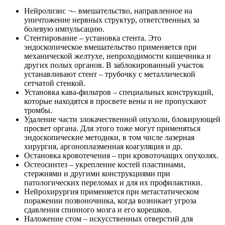
Нейролизис ¬– вмешательство, направленное на
уничтожение нервных структур, ответственных за
болевую импульсацию.
Стентирование – установка стента. Это
эндоскопическое вмешательство применяется при
механической желтухе, непроходимости кишечника и
других полых органов. В заблокированный участок
устанавливают стент – трубочку с металлической
сетчатой стенкой.
Установка кава-фильтров – специальных конструкций,
которые находятся в просвете вены и не пропускают
тромбы.
Удаление части злокачественной опухоли, блокирующей
просвет органа. Для этого тоже могут применяться
эндоскопические методики, в том числе лазерная
хирургия, аргоноплазменная коагуляция и др.
Остановка кровотечения – при кровоточащих опухолях.
Остеосинтез – укрепление костей пластинами,
стержнями и другими конструкциями при
патологических переломах и для их профилактики.
Нейрохирургия применяется при метастатическом
поражении позвоночника, когда возникает угроза
сдавления спинного мозга и его корешков.
Наложение стом – искусственных отверстий для