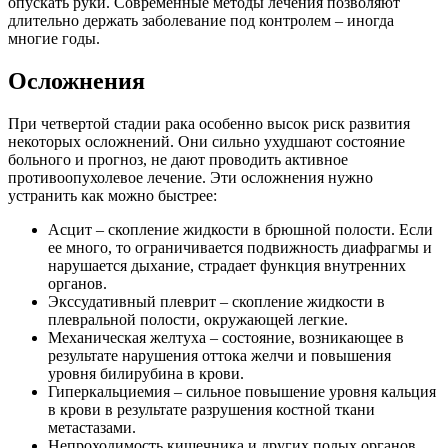
опускать руки. Современные методы лечения позволяют
длительно держать заболевание под контролем – иногда
многие годы.
Осложнения
При четвертой стадии рака особенно высок риск развития
некоторых осложнений. Они сильно ухудшают состояние
больного и прогноз, не дают проводить активное
противоопухолевое лечение. Эти осложнения нужно
устранить как можно быстрее:
Асцит – скопление жидкости в брюшной полости. Если
ее много, то ограничивается подвижность диафрагмы и
нарушается дыхание, страдает функция внутренних
органов.
Экссудативный плеврит – скопление жидкости в
плевральной полости, окружающей легкие.
Механическая желтуха – состояние, возникающее в
результате нарушения оттока желчи и повышения
уровня билирубина в крови.
Гиперкальциемия – сильное повышение уровня кальция
в крови в результате разрушения костной ткани
метастазами.
Непроходимость кишечника и других полых органов.